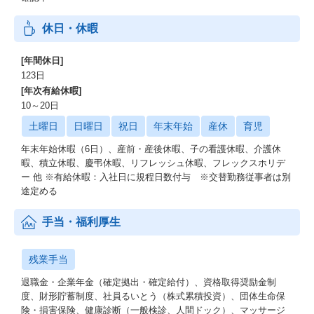
休日・休暇
[年間休日]
123日
[年次有給休暇]
10～20日
土曜日
日曜日
祝日
年末年始
産休
育児
年末年始休暇（6日）、産前・産後休暇、子の看護休暇、介護休
暇、積立休暇、慶弔休暇、リフレッシュ休暇、フレックスホリデ
ー 他 ※有給休暇：入社日に規程日数付与 ※交替勤務従事者は別
途定める
手当・福利厚生
残業手当
退職金・企業年金（確定拠出・確定給付）、資格取得奨励金制
度、財形貯蓄制度、社員るいとう（株式累積投資）、団体生命保
険・損害保険、健康診断（一般検診、人間ドック）、マッサージ