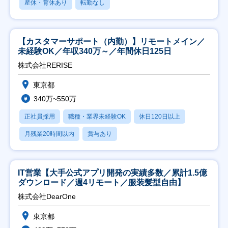
産休・育休あり
転勤なし
【カスタマーサポート（内勤）】リモートメイン／
未経験OK／年収340万～／年間休日125日
株式会社RERISE
東京都
340万~550万
正社員採用
職種・業界未経験OK
休日120日以上
月残業20時間以内
賞与あり
IT営業【大手公式アプリ開発の実績多数／累計1.5億
ダウンロード／週4リモート／服装髪型自由】
株式会社DearOne
東京都