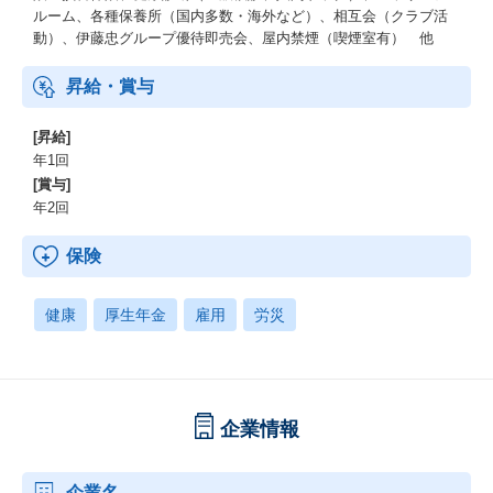
ルーム、各種保養所（国内多数・海外など）、相互会（クラブ活
動）、伊藤忠グループ優待即売会、屋内禁煙（喫煙室有） 他
昇給・賞与
[昇給]
年1回
[賞与]
年2回
保険
健康
厚生年金
雇用
労災
企業情報
企業名