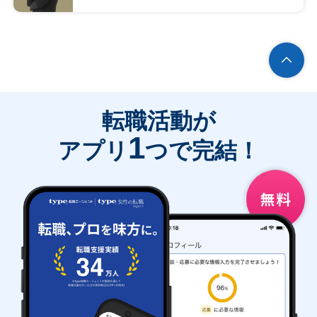
転職活動が
1
アプリ
つで完結！