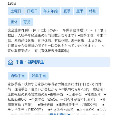
120日
土曜日
日曜日
年末年始
夏季
慶弔
特別
産休
育児
完全週休2日制（休日は土日のみ） 年間有給休暇10日～（下限日
数は、入社半年経過後の付与日数となります）■夏季休暇、年末年
始、産前産後休暇、育児休暇、有給休暇、慶弔休暇 土日含め、
月曜日から金曜日の間で月一回公休をとっていただきます。 ＜
育休取得実績＞ 有（育休後復帰率80%）
手当・福利厚生
通勤手当
残業手当
家族手当：扶養する家族の年長者の誕生月に休日1日と2万円付
与 住宅手当：住まいが会社から3km以内なら月2万円 寮社宅：
全国転勤のある営業職のみ■役職手当 ■出張手当 ■社割あり ■
私服勤務OK ■企業年金（iDeCo。一部会社が負担します） ■社
用車支給（営業） ■海外研修 ■非喫煙者手当（月5000円） ■
ランチ手当（月5000円） ■かき氷食べ放題 ■ネイルOK ■ジム
（無料で利用可。会社から徒歩5分と便利な立地です） ■カフェ