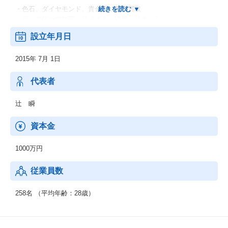
・色石、ダイヤモンド、貴金属、各種買取
・ジュエリーの加工、リメイク、研磨、リカット
・上記商品の販売、輸出入
設立年月日
2015年 7月 1日
代表者
辻 瞬
資本金
1000万円
従業員数
258名 （平均年齢：28歳）