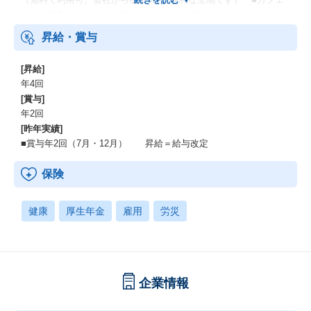
スペースあり ・ウォーターサーバー ・コーヒーサーバー ・
ティーメーカー ■特別手当（扶養する家族・配偶者のうち、年長
昇給・賞与
者の誕生月に休日1日と2万円付与）
[昇給]
年4回
[賞与]
年2回
[昨年実績]
■賞与年2回（7月・12月） 昇給＝給与改定
保険
健康
厚生年金
雇用
労災
企業情報