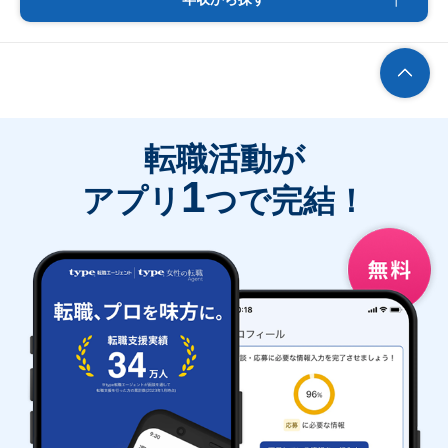
転職活動が
1
アプリ
つで完結！