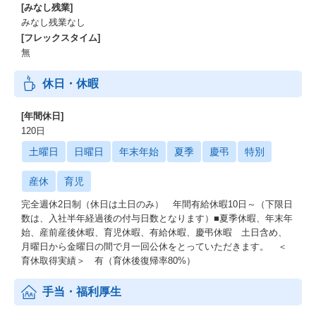
[みなし残業]
みなし残業なし
[フレックスタイム]
無
休日・休暇
[年間休日]
120日
土曜日
日曜日
年末年始
夏季
慶弔
特別
産休
育児
完全週休2日制（休日は土日のみ） 年間有給休暇10日～（下限日
数は、入社半年経過後の付与日数となります）■夏季休暇、年末年
始、産前産後休暇、育児休暇、有給休暇、慶弔休暇 土日含め、
月曜日から金曜日の間で月一回公休をとっていただきます。 ＜
育休取得実績＞ 有（育休後復帰率80%）
手当・福利厚生