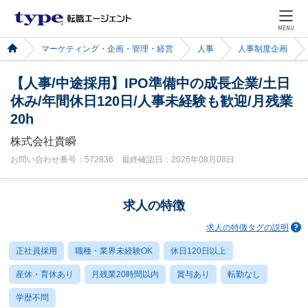
MENU
マーケティング・企画・管理・経営
人事
人事制度企画
【人事/中途採用】IPO準備中の成長企業/土日
休み/年間休日120日/人事未経験も歓迎/月残業
20h
株式会社貴瞬
お問い合わせ番号：572836 最終確認日：2026年08月08日
求人の特徴
求人の特徴タグの説明
正社員採用
職種・業界未経験OK
休日120日以上
産休・育休あり
月残業20時間以内
賞与あり
転勤なし
学歴不問