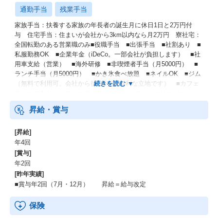
通勤手当
残業手当
家族手当：扶養する家族の年長者の誕生月に休日1日と2万円付
与 住宅手当：住まいが会社から3km以内なら月2万円 寮社宅：
全国転勤のある営業職のみ■役職手当 ■出張手当 ■社割あり ■
私服勤務OK ■企業年金（iDeCo。一部会社が負担します） ■社
用車支給（営業） ■海外研修 ■非喫煙者手当（月5000円） ■
ランチ手当（月5000円） ■かき氷食べ放題 ■ネイルOK ■ジム
（無料で利用可。会社から徒歩5分と便利な立地です） ■カフェ
スペースあり ・ウォーターサーバー ・コーヒーサーバー ・
ティーメーカー ■特別手当（扶養する家族・配偶者のうち、年長
昇給・賞与
者の誕生月に休日1日と2万円付与）
[昇給]
年4回
[賞与]
年2回
[昨年実績]
■賞与年2回（7月・12月） 昇給＝給与改定
保険