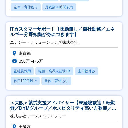
産休・育休あり
月残業20時間以内
ITカスタマーサポート【夜勤無し／自社勤務／エネ
ルギー分野知識が身につきます】
エナジー・ソリューションズ株式会社
東京都
350万~475万
正社員採用
職種・業界未経験OK
土日祝休み
休日120日以上
産休・育休あり
＜大阪＞就労支援アドバイザー【未経験歓迎！転勤
無／DYMグループ／ホスピタリティ高い方歓迎／土
日祝】
株式会社ワークスバリアフリー
大阪府