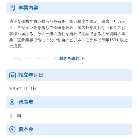
事業内容
適正な価格で買い取った色石を、高い精度で鑑定。研磨、リカッ
ト、デザイン等を施して価値を高め、国内外を問わない多くのお
客様へ届ける。その一連の流れを自社で完結できるのが貴瞬の事
業。宝飾業界で他にはない独自のビジネスモデルで毎年160％以上
の成長。
・色石、ダイヤモンド、貴金属、各種買取
・ジュエリーの加工、リメイク、研磨、リカット
・上記商品の販売、輸出入
設立年月日
2015年 7月 1日
代表者
辻 瞬
資本金