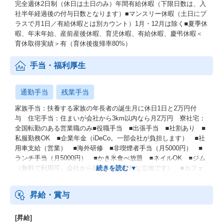
完全週休2日制（休日は土日のみ）年間有給休暇（下限日数は、入
社半年経過後の付与日数となります）■マンスリー休暇（土日にプ
ラスで月1日／有給休暇とは別カウント）1月・12月は除く■夏季休
暇、年末年始、産前産後休暇、育児休暇、有給休暇、慶弔休暇＜
育休取得実績＞有（育休後復帰率80%）
手当・福利厚生
通勤手当
残業手当
家族手当：扶養する家族の年長者の誕生月に休日1日と2万円付
与 住宅手当：住まいが会社から3km以内なら月2万円 寮社宅：
全国転勤のある営業職のみ■役職手当 ■出張手当 ■社割あり ■
私服勤務OK ■企業年金（iDeCo。一部会社が負担します） ■社
用車支給（営業） ■海外研修 ■非喫煙者手当（月5000円） ■
ランチ手当（月5000円） ■かき氷食べ放題 ■ネイルOK ■ジム
（無料で利用可。会社から徒歩5分と便利な立地です） ■カフェ
スペースあり ・ウォーターサーバー ・コーヒーサーバー ・
ティーメーカー ■特別手当（扶養する家族・配偶者のうち、年長
昇給・賞与
者の誕生月に休日1日と2万円付与）
[昇給]