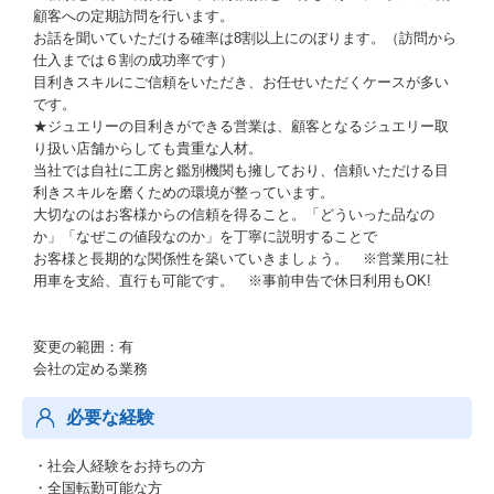
顧客への定期訪問を行います。
お話を聞いていただける確率は8割以上にのぼります。（訪問から
仕入までは６割の成功率です）
目利きスキルにご信頼をいただき、お任せいただくケースが多い
です。
★ジュエリーの目利きができる営業は、顧客となるジュエリー取
り扱い店舗からしても貴重な人材。
当社では自社に工房と鑑別機関も擁しており、信頼いただける目
利きスキルを磨くための環境が整っています。
大切なのはお客様からの信頼を得ること。「どういった品なの
か」「なぜこの値段なのか」を丁寧に説明することで
お客様と長期的な関係性を築いていきましょう。 ※営業用に社
用車を支給、直行も可能です。 ※事前申告で休日利用もOK!
変更の範囲：有
会社の定める業務
必要な経験
・社会人経験をお持ちの方
・全国転勤可能な方