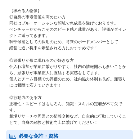
【求める人物像】
◎自身の市場価値を高めたい方
同社はブルーオーシャンな領域で急成長を遂げております。
ベンチャーだからこそのスピード感と裁量があり、評価がダイレ
クトに返ってきます。
幹部候補としての採用のため、将来のボードメンバーとして
経営に近い将来を希望される方におすすめです！
◎頑張りが形に現れるのが好きな方
仕入れ増加が業績に繋がりやすく、社内の情報開示も多いことか
ら、頑張りが事業拡大に直結する実感をもてます。
個人とチーム目標での評価のため、社内協力体制も良好。頑張り
には報酬で応えていきます！
◎行動力のある方
正確性・スピードはもちろん、知識・スキルの定着が不可欠で
す。
相場リサーチや周囲との情報交換など、自主的に行動していくこ
とで、自身の経験と技術向上に繋げてください！
必要な免許・資格