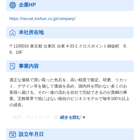
企業HP
https://recruit.kishun.co.jp/company/
本社所在地
〒1100016 東京都 台東区 台東 4-33-1 クロスポイント御徒町 8、
9、10F
事業内容
適正な価格で買い取った色石を、高い精度で鑑定。研磨、リカッ
ト、デザイン等を施して価値を高め、国内外を問わない多くのお
客様へ届ける。その一連の流れを自社で完結できるのが貴瞬の事
業。宝飾業界で他にはない独自のビジネスモデルで毎年160％以上
の成長。
・色石、ダイヤモンド、貴金属、各種買取
・ジュエリーの加工、リメイク、研磨、リカット
・上記商品の販売、輸出入
設立年月日