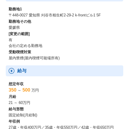
【ハイブリッドエンジニアを目指す ジャパニアスの教育】
勤務地1
ジャパニアスでは、社員の成長ステージに合わせて様々な教育プ
〒448-0027 愛知県 刈谷市相生町2-29-2 k-frontビル1 5F
ランをご用意しています。
勤務地その他
2020年に教育制度をリニューアルし、先端テクノロジーに挑戦で
愛媛県
きる環境を新たに構築しました。
[変更の範囲]
加速する技術革新の中で勝ち残るために、配属分野のスキルと先
有
端テクノロジーを兼ね備えた『ハイブリッドエンジニア』の育成
会社の定める勤務地
に力を入れています。
受動喫煙対策
※ご経験のレンジにより、研修内容は随時変更して実施していき
屋内禁煙(屋内喫煙可能場所有)
ます。
給与
【基礎研修】
｜導入研修
新入社員が社会人として必要な基礎的スキルを身につけます。ビ
想定年収
ジネスマナーや社会人としての心構え、仕事に対する基本姿勢な
350
500
～
万円
どを学びます。
月給
21 ～ 60万円
｜年次研修
給与形態
コンピテンシーとビジネスマナーを振り返り、社会人としてのあ
固定給制(月給制)
り方を復習します。振り返りをもとに次年度の目標設定を行いま
年収例
す。
27歳・年収400万円／35歳・年収550万円／42歳・年収650万円