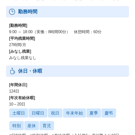
｜選抜研修
勤務時間
AIやクラウドを中心とした先端テクノロジーを活用・応用できる
エンジニアを育て、ジャパニアスを担う人材を発掘します。
[勤務時間]
｜メンター制度
9:00 ～ 18:00（実働：8時間00分） 休憩時間：60分
新入社員に対して、新卒2～5年目の先輩社員がメンターとなり、
[平均残業時間]
成長やモチベーションを支えます。
27時間/月
[みなし残業]
｜リーダー研修
みなし残業なし
ジャパニアスの中核を担うために、リーダーに求められる資質や
能力を身につけます。
休日・休暇
｜e-learning
ソフトウエアやハードウエアの基礎的分野から先端テクノロジー
[年間休日]
分野まで、幅広い教材をご用意しています。
124日
[年次有給休暇]
｜技術勉強会
10～20日
エンジニア社員が主導となり、スキルアップに繋がる知識の向上
土曜日
日曜日
祝日
年末年始
夏季
慶弔
や資格取得を目的とした勉強会を実施します。
特別
産休
育児
｜社員会
会社の状況や方針などを共有する定例会です。全社員が事業所ご