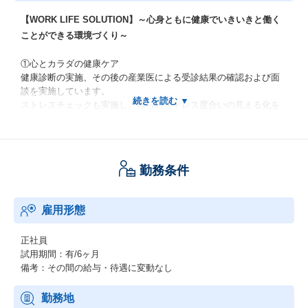
【WORK LIFE SOLUTION】～心身ともに健康でいきいきと働く
ことができる環境づくり～
①心とカラダの健康ケア
健康診断の実施、その後の産業医による受診結果の確認および面
談を実施しています。
ストレスチェックも実施し、自らのストレス度合いの見える化を
行い面談による低減を図ります。
また、産業医以外にも外部相談窓口を設置し第三者の目線からも
社員のフォローに努めます。
セルフケア・ラインケア・外部ケアを行うことで社員の健康を実
勤務条件
現します。
②ワーキングソリューション
雇用形態
働き方の見直しを行い、「社員にとっての働きやすさ」を追求し
ます。
正社員
・在宅勤務の推奨
試用期間：有/6ヶ月
・年次有給休暇の年5日取得
備考：その間の給与・待遇に変動なし
・時間外労働の上限規制(36協定関連)
・その他働き方改革における事項
勤務地