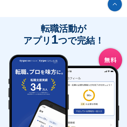
転職活動が
1
アプリ
つで完結！