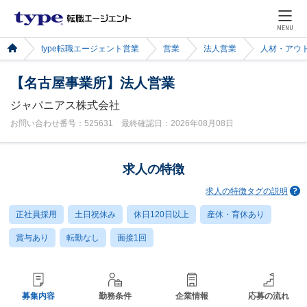
MENU
type転職エージェント営業
営業
法人営業
人材・アウ
【名古屋事業所】法人営業
ジャパニアス株式会社
お問い合わせ番号：525631 最終確認日：2026年08月08日
求人の特徴
求人の特徴タグの説明
正社員採用
土日祝休み
休日120日以上
産休・育休あり
賞与あり
転勤なし
面接1回
募集内容
勤務条件
企業情報
応募の流れ