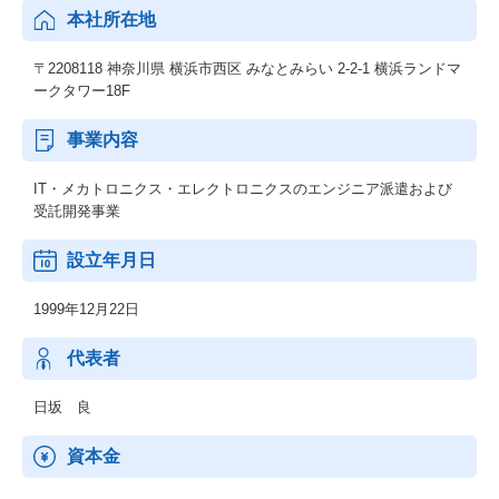
本社所在地
■ラジオNIKKEI「ザ・マネー～火曜日 櫻井英明のかぶてつ」に出
演しました
〒2208118 神奈川県 横浜市西区 みなとみらい 2-2-1 横浜ランドマ
https://www.radionikkei.jp/themoney/20230801.html
ークタワー18F
■神奈川県が発行する「グリーンボンド」への投資について
事業内容
https://contents.xj-storage.jp/xcontents/AS04773/7f229ef7/e357/
46db/b26b/960f09c0619d/140120231030573860.pdf
IT・メカトロニクス・エレクトロニクスのエンジニア派遣および
受託開発事業
設立年月日
1999年12月22日
代表者
日坂 良
資本金