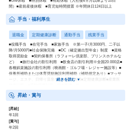
■GW休暇 ■特別休暇 ■有給休暇（入社後6ヵ月以降より10日
とに集まるので、配属先以外の社員とも交流できる場となりま
間）■産前産後休暇 ■育児短時間措置 ※年間休日124日以上
す。
手当・福利厚生
｜コンプライアンス研修
社員一人ひとりのコンプライアンス意識を高めるための研修で
す。社会情勢や法令に対する適切な対応力を身につけます。
退職金
定期健康診断
通勤手当
残業手当
【技術研修】
■役職手当 ■在宅手当 ■家族手当 ※第一子/月3000円、二子以
｜PC基本スキル研修
降/月5000円■社会保険完備 ■DC（確定拠出型年金）制度 ■資格
基本的なPC操作を学ぶ研修です。
取得奨励金 ■契約保養所（ラフォーレ倶楽部、プリンスホテルな
Excel、PowerPointなどのOffice研修やメール設定などの基礎スキ
ど） ■旅行会社の割引利用 ■飲食店の割引利用※全国20.000店■
ルを学びます。
各種娯楽施設の割引利用（映画館・ゴルフ場・レジャー施設等）■
保養所補助または体育奨励施設利用補助（補助規定あり）■マッサ
｜ソフトウェア研修
ージ、エステ、日帰り温泉などを割引利用■定期健康診断■産業医
ソフトウェア開発エンジニア向けの研修です。
健康診断 ■受動喫煙対策：屋内禁煙 他
プログラミング概要から実装、開発環境やツールの操作方法など
昇給・賞与
基礎から応用までレベルに合わせたスキルを学びます。
＜プログラミング言語＞
C、C#、C++、Java、Javascript、HTML、PHP、Phython等
[昇給]
年1回
｜ネットワーク・サーバ研修
[賞与]
インフラエンジニア向けの研修です。
年2回