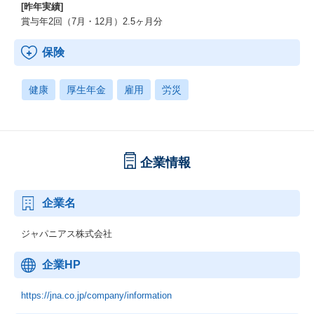
ネットワーク概要や基礎知識、Webサーバ・ファイルサーバ構築
[昨年実績]
などインフラ分野で必要なスキルを学びます。
賞与年2回（7月・12月）2.5ヶ月分
＜技術領域＞
ネットワーク設計構築、サーバ保守監視、システム運用
保険
WindowsOSサーバ、LinuxOSサーバ、Ciscoルーター・スイッチな
ど
健康
厚生年金
雇用
労災
｜メカトロニクス研修
機械設計・電気電子設計エンジニア向けの研修です。
手書き製図、機械要素や加工技術、材料基礎知識、CADによるモ
デリングや解析などを学びます。
アナログ・デジタル回路設計、マイコン制御、基板組み立てや半
企業情報
田技術などを学びます。
＜CAD、解析ツール、ソフトウェア＞
CATIA、NX、SolidWorks、Creo、Inventor、OrCADなど
企業名
Abaqus、ANSYS、HyperWorks、MATLABなど
ジャパニアス株式会社
＜IRニュース＞
企業HP
■ジャパニアス、AGEST社とエンジニアリング技術・リソースの
相互支援など広範囲な事業提携契約を締結
https://jna.co.jp/company/information
https://contents.xj-storage.jp/xcontents/AS04773/2e2dc744/7e9
5/4d1b/afe0/3a9060f61511/140120231023569722.pdf