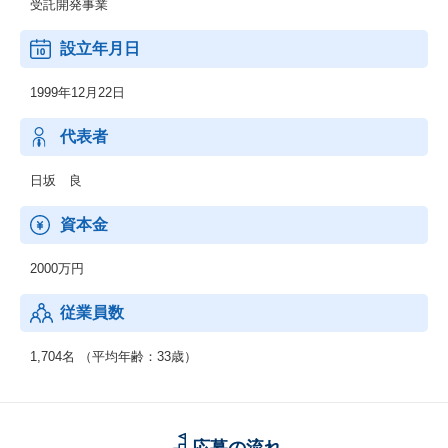
受託開発事業
■神奈川県が発行する「グリーンボンド」への投資について
https://contents.xj-storage.jp/xcontents/AS04773/7f229ef7/e357/46
設立年月日
db/b26b/960f09c0619d/140120231030573860.pdf
1999年12月22日
代表者
日坂 良
資本金
2000万円
従業員数
1,704名 （平均年齢：33歳）