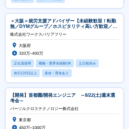
＜大阪＞就労支援アドバイザー【未経験歓迎！転勤
無／DYMグループ／ホスピタリティ高い方歓迎／土
日祝】
株式会社ワークスバリアフリー
大阪府
320万~400万
正社員採用
職種・業界未経験OK
土日祝休み
休日120日以上
産休・育休あり
【開発】首都圏/開発エンジニア ～8/22(土)週末選
考会～
パーソルクロステクノロジー株式会社
東京都
450万~1000万