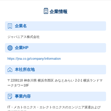
ど
｜メカトロニクス研修
企業情報
機械設計・電気電子設計エンジニア向けの研修です。
手書き製図、機械要素や加工技術、材料基礎知識、CADによるモ
デリングや解析などを学びます。
企業名
アナログ・デジタル回路設計、マイコン制御、基板組み立てや半
田技術などを学びます。
ジャパニアス株式会社
＜CAD、解析ツール、ソフトウェア＞
CATIA、NX、SolidWorks、Creo、Inventor、OrCADなど
企業HP
Abaqus、ANSYS、HyperWorks、MATLABなど
https://jna.co.jp/company/information
＜IRニュース＞
本社所在地
■ジャパニアス、AGEST社とエンジニアリング技術・リソースの
相互支援など広範囲な事業提携契約を締結
https://contents.xj-storage.jp/xcontents/AS04773/2e2dc744/7e95/4
〒2208118 神奈川県 横浜市西区 みなとみらい 2-2-1 横浜ランドマ
d1b/afe0/3a9060f61511/140120231023569722.pdf
ークタワー18F
■ラジオNIKKEI「ザ・マネー～火曜日 櫻井英明のかぶてつ」に出
事業内容
演しました
https://www.radionikkei.jp/themoney/20230801.html
IT・メカトロニクス・エレクトロニクスのエンジニア派遣および