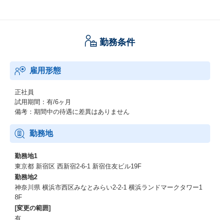
ストレスチェックも実施し、自らのストレス度合いの見える化を
行い面談による低減を図ります。
また、産業医以外にも外部相談窓口を設置し第三者の目線からも
社員のフォローに努めます。
勤務条件
セルフケア・ラインケア・外部ケアを行うことで社員の健康を実
現します。
雇用形態
②ワーキングソリューション
正社員
働き方の見直しを行い、「社員にとっての働きやすさ」を追求し
試用期間：有/6ヶ月
ます。
備考：期間中の待遇に差異はありません
・在宅勤務の推奨
・年次有給休暇の年5日取得
勤務地
・時間外労働の上限規制(36協定関連)
・その他働き方改革における事項
勤務地1
東京都 新宿区 西新宿2-6-1 新宿住友ビル19F
【ハイブリッドエンジニアを目指す ジャパニアスの教育】
勤務地2
神奈川県 横浜市西区みなとみらい2-2-1 横浜ランドマークタワー1
ジャパニアスでは、社員の成長ステージに合わせて様々な教育プ
8F
ランをご用意しています。
[変更の範囲]
2020年に教育制度をリニューアルし、先端テクノロジーに挑戦で
有