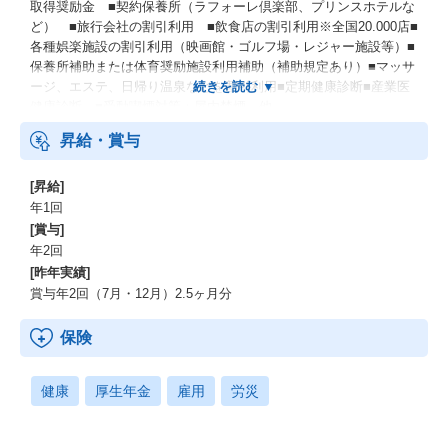
取得奨励金 ■契約保養所（ラフォーレ倶楽部、プリンスホテルな
す。社会情勢や法令に対する適切な対応力を身につけます。
ど） ■旅行会社の割引利用 ■飲食店の割引利用※全国20.000店■
各種娯楽施設の割引利用（映画館・ゴルフ場・レジャー施設等）■
【技術研修】
保養所補助または体育奨励施設利用補助（補助規定あり）■マッサ
｜PC基本スキル研修
ージ、エステ、日帰り温泉などを割引利用■定期健康診断■産業医
基本的なPC操作を学ぶ研修です。
健康診断 ■受動喫煙対策：屋内禁煙 他
Excel、PowerPointなどのOffice研修やメール設定などの基礎スキ
ルを学びます。
昇給・賞与
｜ソフトウェア研修
[昇給]
ソフトウェア開発エンジニア向けの研修です。
年1回
プログラミング概要から実装、開発環境やツールの操作方法など
基礎から応用までレベルに合わせたスキルを学びます。
[賞与]
＜プログラミング言語＞
年2回
C、C#、C++、Java、Javascript、HTML、PHP、Phython等
[昨年実績]
賞与年2回（7月・12月）2.5ヶ月分
｜ネットワーク・サーバ研修
インフラエンジニア向けの研修です。
保険
ネットワーク概要や基礎知識、Webサーバ・ファイルサーバ構築
などインフラ分野で必要なスキルを学びます。
＜技術領域＞
健康
厚生年金
雇用
労災
ネットワーク設計構築、サーバ保守監視、システム運用
WindowsOSサーバ、LinuxOSサーバ、Ciscoルーター・スイッチな