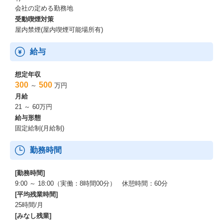
きる環境を新たに構築しました。
会社の定める勤務地
加速する技術革新の中で勝ち残るために、配属分野のスキルと先
受動喫煙対策
端テクノロジーを兼ね備えた『ハイブリッドエンジニア』の育成
屋内禁煙(屋内喫煙可能場所有)
に力を入れています。
※ご経験のレンジにより、研修内容は随時変更して実施していき
給与
ます。
【基礎研修】
想定年収
｜導入研修
300
500
～
万円
新入社員が社会人として必要な基礎的スキルを身につけます。ビ
月給
ジネスマナーや社会人としての心構え、仕事に対する基本姿勢な
21 ～ 60万円
どを学びます。
給与形態
固定給制(月給制)
｜年次研修
コンピテンシーとビジネスマナーを振り返り、社会人としてのあ
勤務時間
り方を復習します。振り返りをもとに次年度の目標設定を行いま
す。
[勤務時間]
｜選抜研修
9:00 ～ 18:00（実働：8時間00分） 休憩時間：60分
AIやクラウドを中心とした先端テクノロジーを活用・応用できる
[平均残業時間]
エンジニアを育て、ジャパニアスを担う人材を発掘します。
25時間/月
[みなし残業]
｜メンター制度