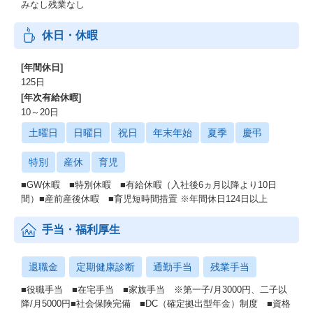
みなし残業なし
新入社員に対して、新卒2～5年目の先輩社員がメンターとなり、
成長やモチベーションを支えます。
休日・休暇
｜リーダー研修
[年間休日]
ジャパニアスの中核を担うために、リーダーに求められる資質や
能力を身につけます。
125日
[年次有給休暇]
｜e-learning
10～20日
ソフトウエアやハードウエアの基礎的分野から先端テクノロジー
土曜日
日曜日
祝日
年末年始
夏季
慶弔
分野まで、幅広い教材をご用意しています。
特別
産休
育児
｜技術勉強会
エンジニア社員が主導となり、スキルアップに繋がる知識の向上
■GW休暇 ■特別休暇 ■有給休暇（入社後6ヵ月以降より10日
や資格取得を目的とした勉強会を実施します。
間）■産前産後休暇 ■育児短時間措置 ※年間休日124日以上
｜社員会
手当・福利厚生
会社の状況や方針などを共有する定例会です。全社員が事業所ご
とに集まるので、配属先以外の社員とも交流できる場となりま
す。
退職金
定期健康診断
通勤手当
残業手当
■役職手当 ■在宅手当 ■家族手当 ※第一子/月3000円、二子以
｜コンプライアンス研修
降/月5000円■社会保険完備 ■DC（確定拠出型年金）制度 ■資格
社員一人ひとりのコンプライアンス意識を高めるための研修で