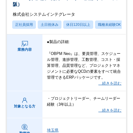
阪）
株式会社システムインテグレータ
正社員採用
土日祝休み
休日120日以上
職種未経験OK
月
●製品の詳細:
業務内容
『OBPM Neo』は、要員管理、スケジュー
ル管理、進捗管理、工数管理、コスト・採
算管理、品質管理など、プロジェクトマネ
ジメントに必要なQCDの要素をすべて統合
管理できるERPパッケージです。
…続きを読む
・プロジェクトリーダー、チームリーダー
経験（3年以上）
対象となる方
…続きを読む
埼玉県