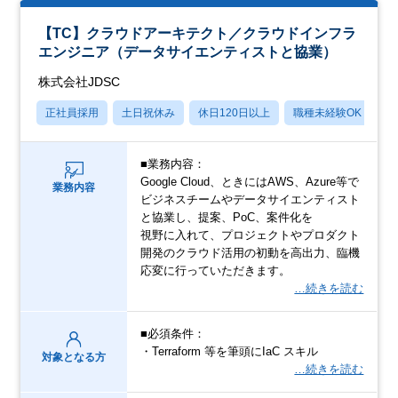
【TC】クラウドアーキテクト／クラウドインフラ
エンジニア（データサイエンティストと協業）
株式会社JDSC
正社員採用
土日祝休み
休日120日以上
職種未経験OK
月
■業務内容：
Google Cloud、ときにはAWS、Azure等で
業務内容
ビジネスチームやデータサイエンティスト
と協業し、提案、PoC、案件化を
視野に入れて、プロジェクトやプロダクト
開発のクラウド活用の初動を高出力、臨機
応変に行っていただきます。
…続きを読む
■必須条件：
・Terraform 等を筆頭にIaC スキル
対象となる方
…続きを読む