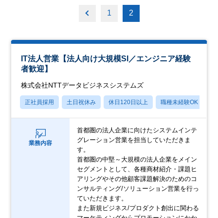
1
2
IT法人営業【法人向け大規模SI／エンジニア経験
者歓迎】
株式会社NTTデータビジネスシステムズ
正社員採用
土日祝休み
休日120日以上
職種未経験OK
産
首都圏の法人企業に向けたシステムインテ
グレーション営業を担当していただきま
業務内容
す。
首都圏の中堅～大規模の法人企業をメイン
セグメントとして、各種商材紹介・課題ヒ
アリングやその他顧客課題解決のためのコ
ンサルティング/ソリューション営業を行っ
ていただきます。
また新規ビジネス/プロダクト創出に関わる
マーケティングからプロモーションにかか