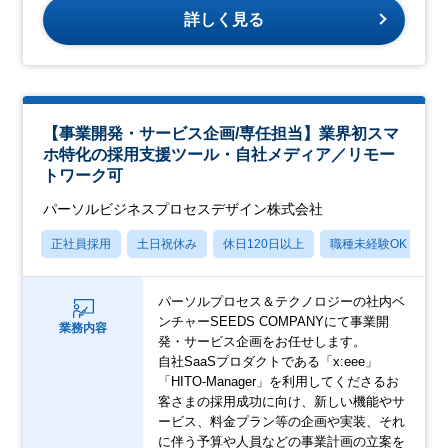
詳しく見る
【事業開発・サービス企画/専任担当】業界初スマ
ホ特化の採用支援ツール・自社メディア／リモー
トワーク可
パーソルビジネスプロセスデザイン株式会社
正社員採用
土日祝休み
休日120日以上
職種未経験OK
産
パーソルプロセス＆テクノロジーの社内ベ
ンチャーSEEDS COMPANYにて事業開
業務内容
発・サービス企画をお任せします。
自社SaaSプロダクトである「x:eee」
「HITO-Manager」を利用してくださるお
客さまの採用成功に向け、新しい機能やサ
ービス、料金プラン等の企画や実装、それ
に伴う予算や人員などの事業計画の立案を