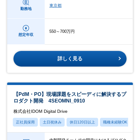
東京都
勤務地
550～700万円
想定年収
詳しく見る
【PdM・PO】現場課題をスピーディに解決するプ
ロダクト開発 4SEOMNI_0910
株式会社IDOM Digital Drive
正社員採用
土日祝休み
休日120日以上
職種未経験OK
産