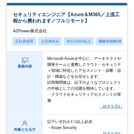
セキュリティエンジニア【Azure＆M365／上流工
程から携われます／フルリモート】
AZPower株式会社
正社員採用
土日祝休み
休日120日以上
職種未経験OK
産
Microsoft Azureを中心に、アーキテクトや
開発チームと連携しクラウド・セキュリテ
業務内容
ィ領域に特化したアセスメント・診断・設
計・構築などをお任せします。
試用期間後は、以下のようなプロジェクト
の中核としての活躍を期待しています。
・クラウドセキュリティアセスメントの実
施
…続きを読む
以下いずれか1つ以上必須
・Azure Security
対象となる方
…続きを読む