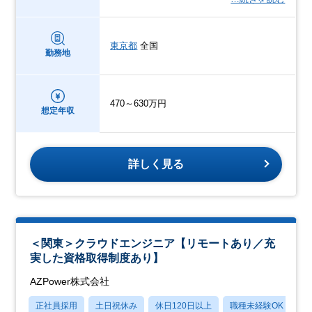
東京都
全国
勤務地
470～630万円
想定年収
詳しく見る
＜関東＞クラウドエンジニア【リモートあり／充
実した資格取得制度あり】
AZPower株式会社
正社員採用
土日祝休み
休日120日以上
職種未経験OK
産