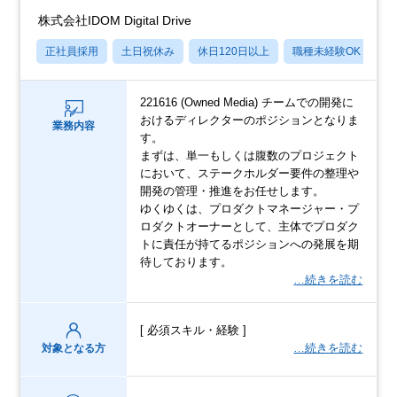
株式会社IDOM Digital Drive
正社員採用
土日祝休み
休日120日以上
職種未経験OK
産
221616 (Owned Media) チームでの開発に
おけるディレクターのポジションとなりま
業務内容
す。
まずは、単一もしくは腹数のプロジェクト
において、ステークホルダー要件の整理や
開発の管理・推進をお任せします。
ゆくゆくは、プロダクトマネージャー・プ
ロダクトオーナーとして、主体でプロダク
トに責任が持てるポジションへの発展を期
待しております。
…続きを読む
[ 必須スキル・経験 ]
…続きを読む
対象となる方