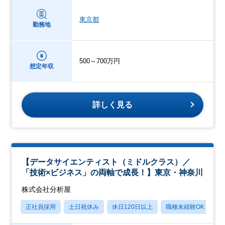
東京都
勤務地
500～700万円
想定年収
詳しく見る
【データサイエンティスト（ミドルクラス）／
「技術×ビジネス」の両軸で成長！】東京・神奈川
株式会社分析屋
正社員採用
土日祝休み
休日120日以上
職種未経験OK
産