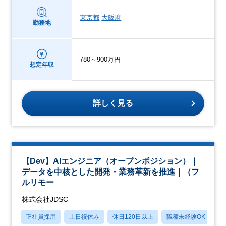
東京都
大阪府
勤務地
780～900万円
想定年収
詳しく見る
【Dev】AIエンジニア（オープンポジション）｜
データを中核とした開発・業務革新を推進｜（フ
ルリモー
株式会社JDSC
正社員採用
土日祝休み
休日120日以上
職種未経験OK
月