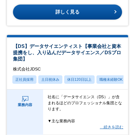
詳しく見る
【DS】データサイエンティスト【事業会社と資本
提携をし、入り込んだデータサイエンス／DSプロ
集団】
株式会社JDSC
正社員採用
土日祝休み
休日120日以上
職種未経験OK
月
社名に「データサイエンス（DS）」が含
まれるほどのプロフェッショナル集団とな
業務内容
ります。
▼主な業務内容
…続きを読む