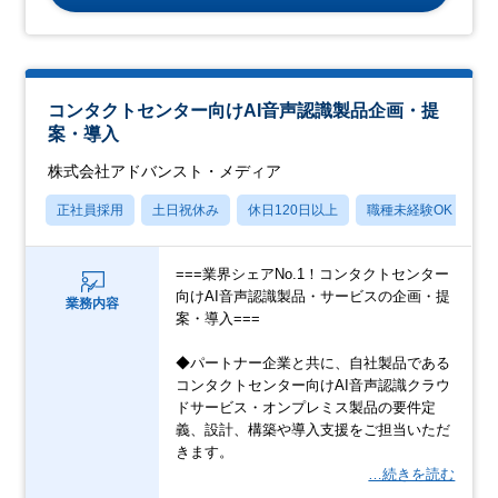
コンタクトセンター向けAI音声認識製品企画・提
案・導入
株式会社アドバンスト・メディア
正社員採用
土日祝休み
休日120日以上
職種未経験OK
産
===業界シェアNo.1！コンタクトセンター
向けAI音声認識製品・サービスの企画・提
業務内容
案・導入===
◆パートナー企業と共に、自社製品である
コンタクトセンター向けAI音声認識クラウ
ドサービス・オンプレミス製品の要件定
義、設計、構築や導入支援をご担当いただ
きます。
…続きを読む