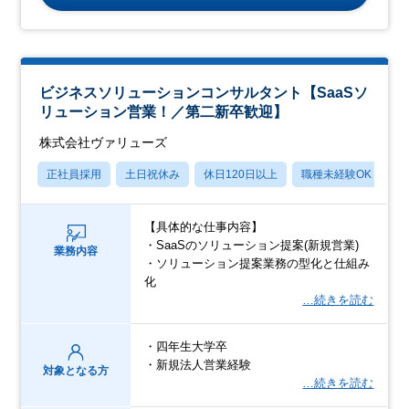
ビジネスソリューションコンサルタント【SaaSソ
リューション営業！／第二新卒歓迎】
株式会社ヴァリューズ
正社員採用
土日祝休み
休日120日以上
職種未経験OK
産
【具体的な仕事内容】
・SaaSのソリューション提案(新規営業)
業務内容
・ソリューション提案業務の型化と仕組み
化
…続きを読む
・四年生大学卒
・新規法人営業経験
対象となる方
…続きを読む