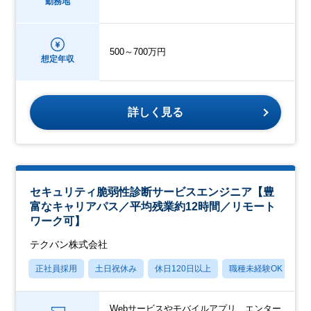
勤務地
500～700万円
想定年収
詳しく見る
セキュリティ脆弱性診断サービスエンジニア【豊
富なキャリアパス／平均残業約12時間／リモート
ワーク可】
テクバン株式会社
正社員採用
土日祝休み
休日120日以上
職種未経験OK
産
Webサービスやモバイルアプリ、エンター