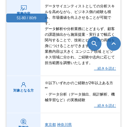
データサイエンティストとしての分析スキ
ルを高めながら、ビジネス側の経験も積
業務内容
み、市場価値を向上させることが可能で
51-80 / 80件
す。
データ解析や分析業務にとどまらず、顧客
の課題抽出から施策提案・実行まで幅広く
関与することで、技術とビジネスの両軸を
身につけることができます。
業務内容は大きく エンジニア領域 とビジ
ネス領域に分かれ、ご経験や志向に応じて
担当範囲を調整いたします。
…続きを読む
※以下いずれかのご経験が2年以上ある方
**
対象となる方
・データ分析（データ抽出、統計解析、機
械学習など）の実務経験
…続きを読む
東京都
神奈川県