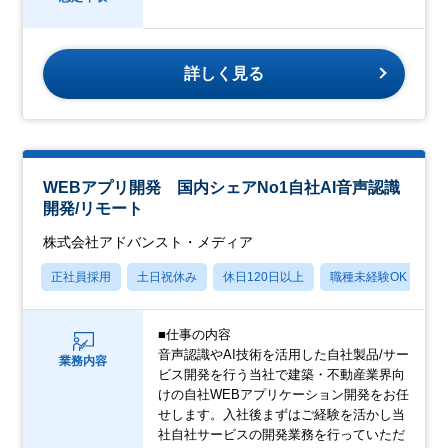
詳しく見る
WEBアプリ開発 国内シェアNo1自社AI音声認識
開発/リモート
株式会社アドバンスト・メディア
正社員採用
土日祝休み
休日120日以上
職種未経験OK
産
■仕事の内容
音声認識やAI技術を活用した自社製品/サー
業務内容
ビス開発を行う当社で建築・不動産業界向
けの自社WEBアプリケーション開発をお任
せします。入社後まずはご経験を活かし当
社自社サービスの開発業務を行っていただ