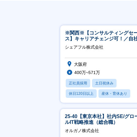
※関西※【コンサルティングセ
ス】キャリアチェンジ可！／自
ービス『シェアフル』の営業
シェアフル株式会社
大阪府
400万~571万
正社員採用
土日祝休み
休日120日以上
産休・育休あり
賞与あり
25-40【東京本社】社内SE/グロ
ルIT戦略推進（総合職）
オルガノ株式会社