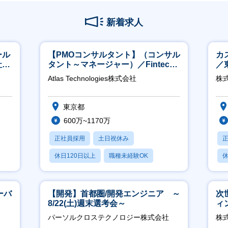
新着求人
ール
【PMOコンサルタント】（コンサル
カ
社サ
タント～マネージャー）／Fintech
／
領域／設立5年弱で上場
Atlas Technologies株式会社
株式
東京都
600万~1170万
正社員採用
土日祝休み
休日120日以上
職種未経験OK
休
産休・育休あり
月
ーバ
【開発】首都圏/開発エンジニア ～
次
8/22(土)週末選考会～
ィ
パーソルクロステクノロジー株式会社
株