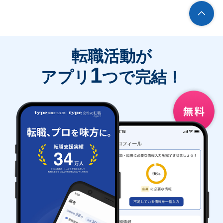
転職活動が
1
アプリ
つで完結！