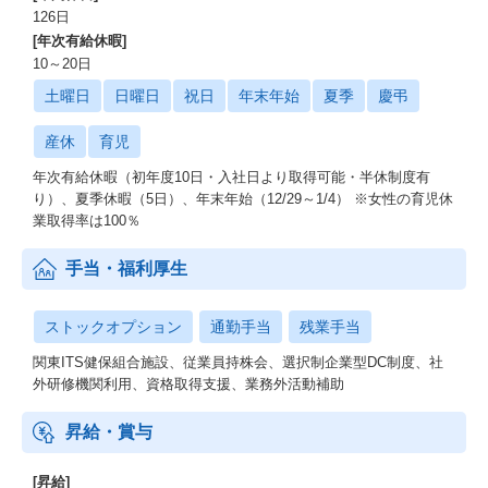
126日
[年次有給休暇]
10～20日
土曜日
日曜日
祝日
年末年始
夏季
慶弔
産休
育児
年次有給休暇（初年度10日・入社日より取得可能・半休制度有
り）、夏季休暇（5日）、年末年始（12/29～1/4） ※女性の育児休
業取得率は100％
手当・福利厚生
ストックオプション
通勤手当
残業手当
関東ITS健保組合施設、従業員持株会、選択制企業型DC制度、社
外研修機関利用、資格取得支援、業務外活動補助
昇給・賞与
[昇給]