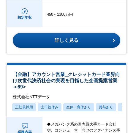
450～1300万円
想定年収
詳しく見る
【金融】アカウント営業_クレジットカード業界向
け次世代決済社会の実現を目指した企画提案営業
＜69>
株式会社NTTデータ
正社員採用
土日祝休み
産休・育休あり
賞与あり
フレッ
◆メガバンク系の国内最大手カード会社
や、コンシューマー向けのファイナンス事
業務内容