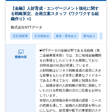
【金融】人財育成・エンゲージメント強化に関す
る戦略策定、企画立案スタッフ《ワクワクする組
織作り》<1
株式会社NTTデータ
正社員採用
土日祝休み
産休・育休あり
賞与あり
フレッ
■NTTデータの金融分野である当組織（第
二金融事業本部）では、主に地域金融機関
業務内容
をお客様としたビジネスを展開しており、
1000名超の社員が所属しています。
人財戦略はビジネス戦略達成の成否に大き
な影響をもたらす非常に重要なファクター
であると考えており、経験と知識を活か
し、組織全体の人財戦略の実現に貢献して
いただける即戦力層の方のご応募をお待ち
しています。
本部の人財情報分析や現場の課題・ニーズ
の把握を通して、組織の人財課題を明らか
にしながら、経営層や配下の事業部のステ