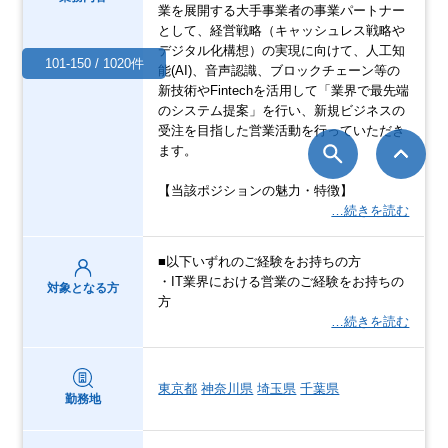
業を展開する大手事業者の事業パートナー
として、経営戦略（キャッシュレス戦略や
デジタル化構想）の実現に向けて、人工知
101-150 / 1020件
能(AI)、音声認識、ブロックチェーン等の
新技術やFintechを活用して「業界で最先端
のシステム提案」を行い、新規ビジネスの
受注を目指した営業活動を行っていただき
ます。
【当該ポジションの魅力・特徴】
…続きを読む
■以下いずれのご経験をお持ちの方
・IT業界における営業のご経験をお持ちの
対象となる方
方
…続きを読む
東京都
神奈川県
埼玉県
千葉県
勤務地