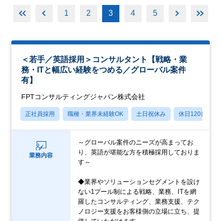
1
2
3
4
5
＜若手／英語採用＞コンサルタント【戦略・業
務・ITと幅広い経験をつめる／グローバル案件
有】
FPTコンサルティングジャパン株式会社
正社員採用
職種・業界未経験OK
土日祝休み
休日120日以上
～グローバル案件のニーズが高まってお
り、英語が堪能な方を積極採用しておりま
業務内容
す～
◆業界やソリューションセグメントを設け
ない1プール制による戦略、業務、ITを網
羅したコンサルティング、業務支援、テク
ノロジー支援をお客様側の立場に立ち、提