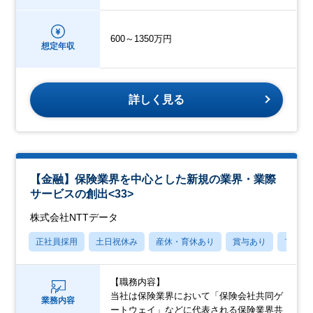
600～1350万円
想定年収
詳しく見る
【金融】保険業界を中心とした新規の業界・業際
サービスの創出<33>
株式会社NTTデータ
正社員採用
土日祝休み
産休・育休あり
賞与あり
フレッ
【職務内容】
当社は保険業界において「保険会社共同ゲ
業務内容
ートウェイ」などに代表される保険業界共