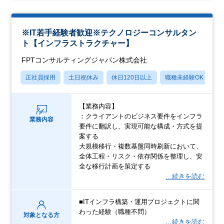
※IT若手経験者歓迎※テクノロジーコンサルタン
ト【インフラストラクチャー】
FPTコンサルティングジャパン株式会社
正社員採用
土日祝休み
休日120日以上
職種未経験OK
転
【業務内容】
：クライアントのビジネス要件をインフラ
業務内容
要件に翻訳し、実現可能な構成・方式を提
案する
大規模移行・複数基盤同時刷新において、
全体工程・リスク・依存関係を整理し、安
全な移行計画を策定する
…続きを読む
■ITインフラ構築・運用プロジェクトに関
わった経験（職種不問）
対象となる方
…続きを読む