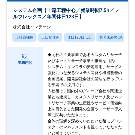
システム企画【上流工程中心／就業時間7.5h／フ
ルフレックス／年間休日123日】
株式会社インテージ
正社員採用
土日祝休み
休日120日以上
業界未経験OK
産
◆同社の主要事業であるカスタムリサーチ
及びネットリサーチ事業の推進を目的に、
業務内容
システム・インフラの安定運用、サービス
強化につながるシステム開発や機能改善の
企画提案、開発委託会社の管理を行ってい
る部署での採用です。
入社後は、国内外のグループ会社や関連企
業とも連携し、カスタムリサーチ及びネッ
トリサーチ事業の生産性やサービス価値向
上を目的とした開発の企画やユーザー導入
等に関与いただきます。
全体の理解を深めていただいた後にプロジ
ェクトのマネジメントも担っていただきた
いと考えています。