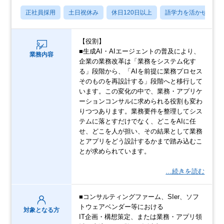
正社員採用
土日祝休み
休日120日以上
語学力を活かせる
【役割】
■生成AI・AIエージェントの普及により、
業務内容
企業の業務改革は「業務をシステム化す
る」段階から、「AIを前提に業務プロセス
そのものを再設計する」段階へと移行して
います。この変化の中で、業務・アプリケ
ーションコンサルに求められる役割も変わ
りつつあります。業務要件を整理してシス
テムに落とすだけでなく、どこをAIに任
せ、どこを人が担い、その結果として業務
とアプリをどう設計するかまで踏み込むこ
とが求められています。
…続きを読む
■コンサルティングファーム、SIer、ソフ
トウェアベンダー等における
対象となる方
IT企画・構想策定、または業務・アプリ領