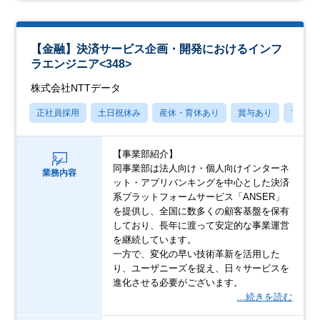
【金融】決済サービス企画・開発におけるインフ
ラエンジニア<348>
株式会社NTTデータ
正社員採用
土日祝休み
産休・育休あり
賞与あり
フレッ
【事業部紹介】
同事業部は法人向け・個人向けインターネ
業務内容
ット・アプリバンキングを中心とした決済
系プラットフォームサービス「ANSER」
を提供し、全国に数多くの顧客基盤を保有
しており、長年に渡って安定的な事業運営
を継続しています。
一方で、変化の早い技術革新を活用した
り、ユーザニーズを捉え、日々サービスを
進化させる必要がございます。
…続きを読む