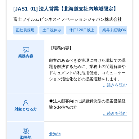
[JAS1_01] 法人営業【北海道支社内地域限定】
富士フイルムビジネスイノベーションジャパン株式会社
正社員採用
土日祝休み
休日120日以上
業界未経験OK
産
【職務内容】
業務内容
顧客のあるべき姿実現に向けた現状での課
題を解決するために、業務上の問題解決や
ドキュメントの利活用促進、コミュニケー
ション活性化などの提案活動をします。
…続きを読む
◆法人顧客向けに課題解決型の提案営業経
験をお持ちの方
対象となる方
…続きを読む
北海道
勤務地