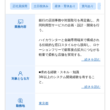
正社員採用
土日祝休み
産休・育休あり
賞与あり
フレッ
銀行の店頭事務や対面取引を再定義し、共
同利用型サービスの企画・設計・開発を行
業務内容
う。
ハイカウンターと金融専用端末で構成され
る伝統的な窓口スタイルから脱却し、ロケ
ーションフリーで顧客接点拡大につながる
軽量で柔軟な店舗を実現する。
…続きを読む
■求める経験・スキル・知識
3年以上のシステム開発経験を有するこ
対象となる方
と。
…続きを読む
東京都
勤務地