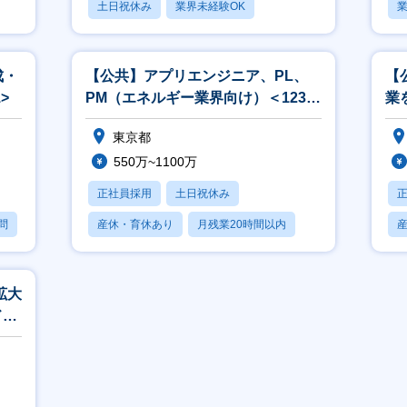
土日祝休み
業界未経験OK
業
産休・育休あり
成・
【公共】アプリエンジニア、PL、
【
>
PM（エネルギー業界向け）＜1238
業
＞
ン
東京都
550万~1100万
正社員採用
土日祝休み
問
産休・育休あり
月残業20時間以内
賞与あり
拡大
ド活