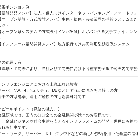
提案ポジション例
【基盤開発メンバ】法人・個人向けインターネットバンキング・スマートフォ
【オープン基盤・方式設計メンバ】生保・損保・共済業界の基幹システムまた
ェクト
【オープン系システムの方式設計メンバ/PM】メガバンク系大手ファイナン
ト
【インフレーム基盤開発メンバ】地方銀行向け共同利用型勘定系システム
更の範囲：有
事異動・出向等により、当社及び出向先における各種業務全般の範囲内で業務
インフラエンジニアにおける上流工程経験者
サーバ、NW、セキュリティ、DBなどいずれかに強みをお持ちの方
若手の方は構築、運用ご経験の方も応募可能です
アピールポイント（職務の魅力）】
金融領域では、国内のほぼ全ての金融機関が我々のお客様です。
た、金融ビジネスや社会生活を支えるインフラシステムの開発・運用にも携わ
られる仕事です。
ネットワーク、サーバー、DB、クラウドなどの新しい技術を用いた基盤の進