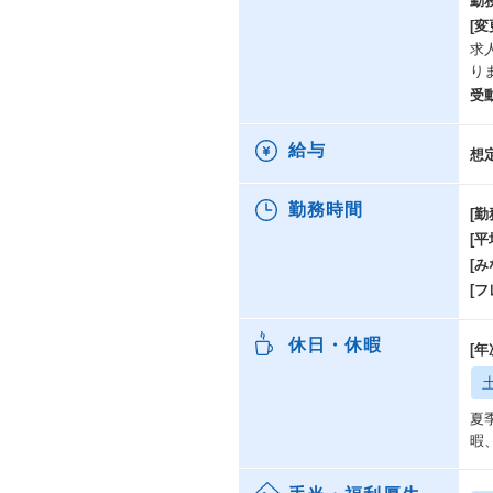
勤
[変
求
り
受
給与
想
勤務時間
[勤
[
[み
[
休日・休暇
[
夏
暇