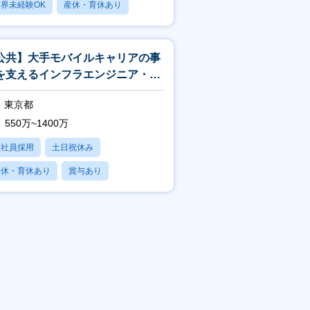
界未経験OK
産休・育休あり
賞与あり
公共】大手モバイルキャリアの事
を支えるインフラエンジニア・イ
フラアーキテクト<188>
東京都
550万~1400万
正社員採用
土日祝休み
産休・育休あり
賞与あり
フレックス