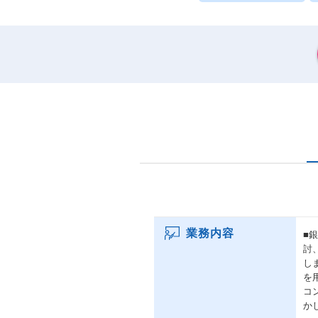
業務内容
■
討
し
を
コ
か