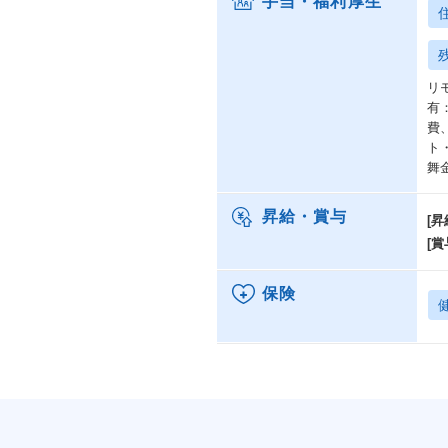
手当・福利厚生
リ
有
費
ト
舞
昇給・賞与
[昇
[賞
保険