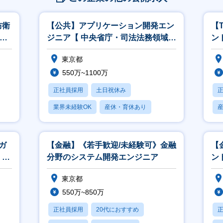
防衛
【公共】アプリケーション開発エン
【
M
ジニア【 中央省庁・司法法務領域】
ン
<564>
こ
東京都
550万~1100万
正社員採用
土日祝休み
業界未経験OK
産休・育休あり
賞与あり
ガ
【金融】《若手歓迎/未経験可》金融
【
、開
分野のシステム開発エンジニア
ント
東京都
550万~850万
正社員採用
20代におすすめ