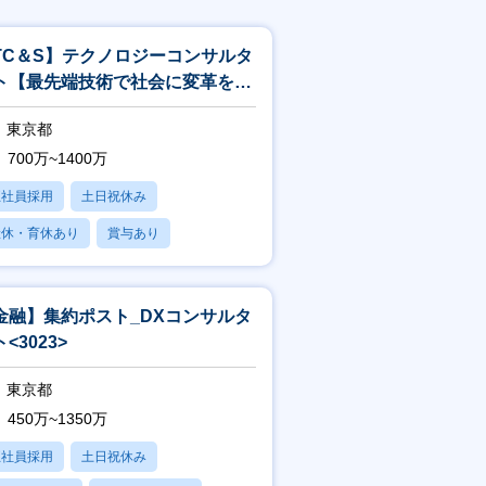
TC＆S】テクノロジーコンサルタ
ト【最先端技術で社会に変革を起
すITコンサル】<244>
東京都
700万~1400万
正社員採用
土日祝休み
産休・育休あり
賞与あり
フレックス
金融】集約ポスト_DXコンサルタ
<3023>
東京都
450万~1350万
正社員採用
土日祝休み