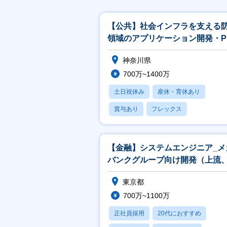
【公共】社会インフラを支える
領域のアプリケーション開発・P
／PL候補<488>
神奈川県
700万~1400万
土日祝休み
産休・育休あり
賞与あり
フレックス
社宅・住宅補助
【金融】システムエンジニア_メ
バンクグループ向け開発（上流
発リーダ）担当
東京都
700万~1100万
正社員採用
20代におすすめ