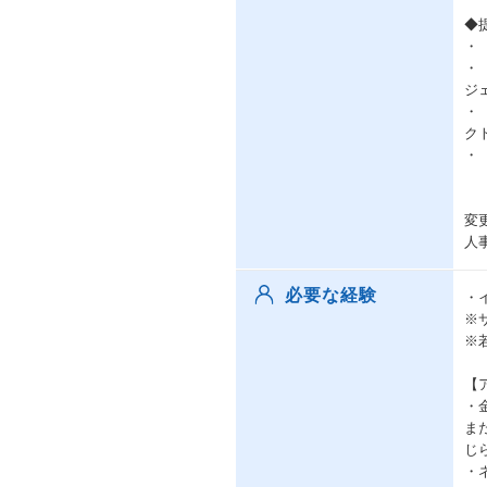
◆
・
・
ジ
・
ク
・
変
人
必要な経験
・
※
※
【
・
ま
じ
・