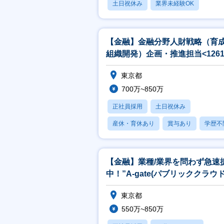
土日祝休み
業界未経験OK
産休・育休あり
【金融】金融分野人財戦略（育
組織開発）企画・推進担当<1261
東京都
700万~850万
正社員採用
土日祝休み
産休・育休あり
賞与あり
学歴不
【金融】業種/業界を問わず急速
中！”A-gate(パブリッククラウ
用ソリューション)”の企画
東京都
550万~850万