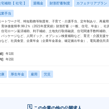
住宅補助【 社宅 】
退職金
財形貯蓄制度
カフェテリアプラン
残業手当
モートワーク可、時短勤務等制度有、子育て・介護手当、定年制あり、再雇用
：育休後復帰率:99.2％（2021年度実績）財形貯蓄（一般、住宅、年金）、
、住宅ローン返済補助、利子補給、土地先行取得融資、住宅関連手数料補助、
・パッケージなど、人間ドック、オプション検査補助など、育児・介護支援サ
金など、社員食堂、企業年金（企業年金基金、確定拠出年金）、電気通信共済会
給]
年1回
与]
年2回
健康
厚生年金
雇用
労災
この企業の他の公開求人