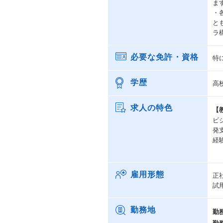
ま
・
と
ラ
必要な免許・資格
特
学歴
高
求人の特色
【
ビ
発
経
雇用形態
正
試
勤務地
勤