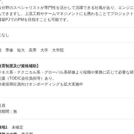
す。
各分野のスペシャリストが専門性を活かして活躍できる社風があり、エンジニ
もできますし、上流工程やチームマネジメントにも携わることでプロジェクト
構築PJでのPMを目指すことも可能です。
になし
校 専修 短大 高専 大学 大学院
教育制度及び資格補助】
ジネス系・テクニカル系・グローバル系研修より役職や業務に応じて必要な研
支援（TOEIC会社負担等）あり。
験者採用社員向けオンボーディングも拡大実施中
社員
用期間：無
務地1
未確定