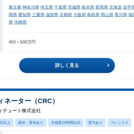
東京都
神奈川県
埼玉県
千葉県
茨城県
栃木県
群馬県
北海道
岩手
岡県
愛知県
三重県
滋賀県
京都府
大阪府
鳥取県
岡山県
香川県
福
県
沖縄県
450～500万円
詳しく見る
ィネーター（CRC）
ィテュート株式会社
0日以上
産休・育休あり
月残業20時間以内
賞与あり
フレックス