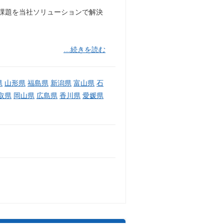
営課題を当社ソリューションで解決
…続きを読む
県
山形県
福島県
新潟県
富山県
石
取県
岡山県
広島県
香川県
愛媛県