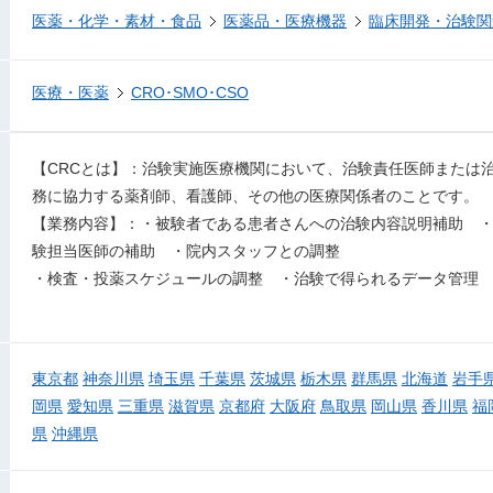
医薬・化学・素材・食品
医薬品・医療機器
臨床開発・治験関
医療・医薬
CRO･SMO･CSO
【CRCとは】：治験実施医療機関において、治験責任医師または
務に協力する薬剤師、看護師、その他の医療関係者のことです。
【業務内容】：・被験者である患者さんへの治験内容説明補助 
験担当医師の補助 ・院内スタッフとの調整
・検査・投薬スケジュールの調整 ・治験で得られるデータ管理
東京都
神奈川県
埼玉県
千葉県
茨城県
栃木県
群馬県
北海道
岩手
岡県
愛知県
三重県
滋賀県
京都府
大阪府
鳥取県
岡山県
香川県
福
県
沖縄県