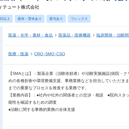
ィテュート株式会社
0日以上
産休・育休あり
賞与あり
フレックス
医薬・化学・素材・食品
医薬品・医療機器
臨床開発・治験関
医療・医薬
CRO･SMO･CSO
【SMAとは】：製薬企業（治験依頼者）や治験実施施設(病院・ク
めの各種折衝や環境整備支援、事務業務などを担当していただき
までの重要なプロセスを推進する業務です。
【業務内容】：●社内や社外の関係者との交渉・相談 ●院内スタ
能性を確認するための調査
●治験に関する事務的業務の全体支援