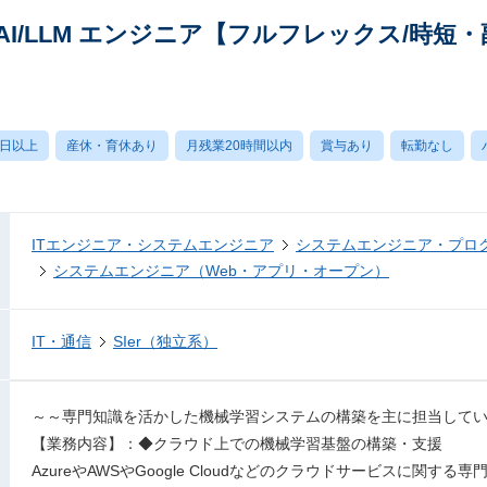
I/LLM エンジニア【フルフレックス/時短
0日以上
産休・育休あり
月残業20時間以内
賞与あり
転勤なし
ITエンジニア・システムエンジニア
システムエンジニア・プロ
システムエンジニア（Web・アプリ・オープン）
IT・通信
SIer（独立系）
～～専門知識を活かした機械学習システムの構築を主に担当して
【業務内容】：◆クラウド上での機械学習基盤の構築・支援
AzureやAWSやGoogle Cloudなどのクラウドサービスに関