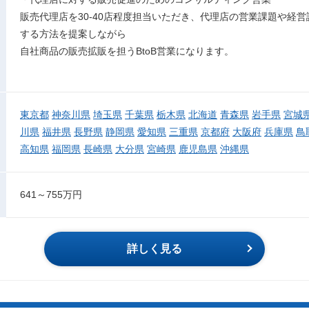
販売代理店を30-40店程度担当いただき、代理店の営業課題や経
する方法を提案しながら
自社商品の販売拡販を担うBtoB営業になります。
東京都
神奈川県
埼玉県
千葉県
栃木県
北海道
青森県
岩手県
宮城
川県
福井県
長野県
静岡県
愛知県
三重県
京都府
大阪府
兵庫県
鳥
高知県
福岡県
長崎県
大分県
宮崎県
鹿児島県
沖縄県
641～755万円
詳しく見る