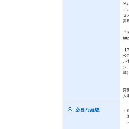
私
え
セ
実
＊
htt
【
公
が
シ
革
変
人
必要な経験
・
・
・