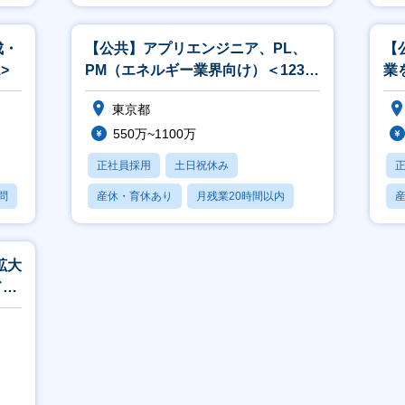
産休・育休あり
成・
【公共】アプリエンジニア、PL、
【
>
PM（エネルギー業界向け）＜1238
業
＞
ン
東京都
550万~1100万
正社員採用
土日祝休み
問
産休・育休あり
月残業20時間以内
賞与あり
拡大
ド活