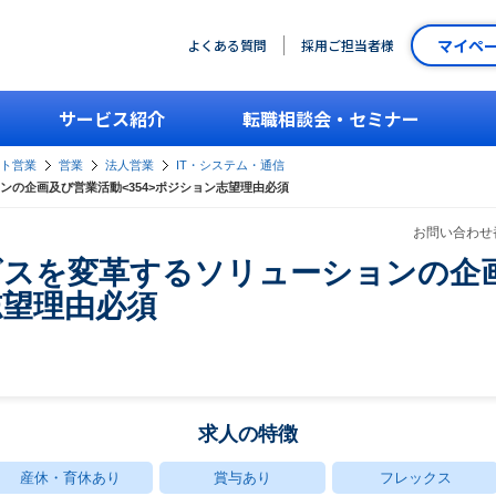
マイペ
よくある質問
採用ご担当者様
サービス紹介
転職相談会・セミナー
ント営業
営業
法人営業
IT・システム・通信
の企画及び営業活動<354>ポジション志望理由必須
お問い合わせ番
ビスを変革するソリューションの企
志望理由必須
求人の特徴
産休・育休あり
賞与あり
フレックス