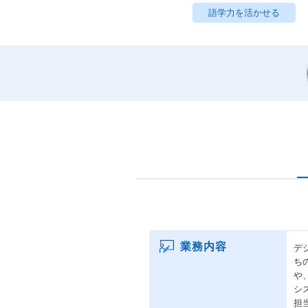
語学力を活かせる
業務内容
デ
ち
や
シ
担