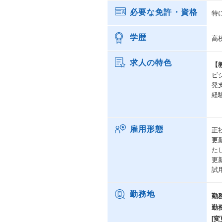
必要な免許・資格
特
学歴
高
求人の特色
【
ビ
発
経
雇用形態
正
更
た
更
試
勤務地
勤
勤
[変