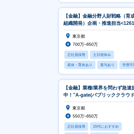
産休・育休あり
【金融】金融分野人財戦略（育
組織開発）企画・推進担当<1261
東京都
700万~850万
正社員採用
土日祝休み
産休・育休あり
賞与あり
学歴不
【金融】業種/業界を問わず急速
中！”A-gate(パブリッククラウ
用ソリューション)”の企画
東京都
550万~850万
正社員採用
20代におすすめ