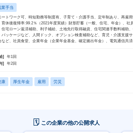
残業手当
モートワーク可、時短勤務等制度有、子育て・介護手当、定年制あり、再雇用
：育休後復帰率:99.2％（2021年度実績）財形貯蓄（一般、住宅、年金）、
、住宅ローン返済補助、利子補給、土地先行取得融資、住宅関連手数料補助、
・パッケージなど、人間ドック、オプション検査補助など、育児・介護支援サ
金など、社員食堂、企業年金（企業年金基金、確定拠出年金）、電気通信共済会
給]
年1回
与]
年2回
健康
厚生年金
雇用
労災
この企業の他の公開求人