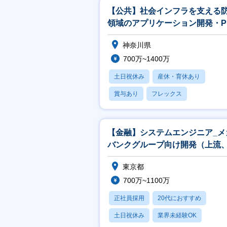
【公共】社会インフラを支える
領域のアプリケーション開発・P
／PL候補<488>
神奈川県
700万~1400万
土日祝休み
産休・育休あり
賞与あり
フレックス
社宅・住宅補助
【金融】システムエンジニア_メ
バンクグループ向け開発（上流
発リーダ）担当
東京都
700万~1100万
正社員採用
20代におすすめ
土日祝休み
業界未経験OK