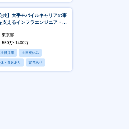
賞与あり
公共】大手モバイルキャリアの事
を支えるインフラエンジニア・イ
フラアーキテクト<188>
東京都
550万~1400万
正社員採用
土日祝休み
産休・育休あり
賞与あり
フレックス