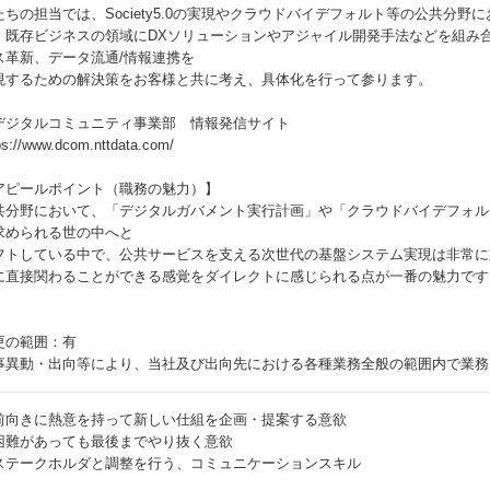
たちの担当では、Society5.0の実現やクラウドバイデフォルト等の公共分
、既存ビジネスの領域にDXソリューションやアジャイル開発手法などを組み
ス革新、データ流通/情報連携を
現するための解決策をお客様と共に考え、具体化を行って参ります。
デジタルコミュニティ事業部 情報発信サイト
ps://www.dcom.nttdata.com/
アピールポイント（職務の魅力）】
共分野において、「デジタルガバメント実行計画」や「クラウドバイデフォル
求められる世の中へと
フトしている中で、公共サービスを支える次世代の基盤システム実現は非常に
に直接関わることができる感覚をダイレクトに感じられる点が一番の魅力です
更の範囲：有
事異動・出向等により、当社及び出向先における各種業務全般の範囲内で業務
前向きに熱意を持って新しい仕組を企画・提案する意欲
困難があっても最後までやり抜く意欲
ステークホルダと調整を行う、コミュニケーションスキル