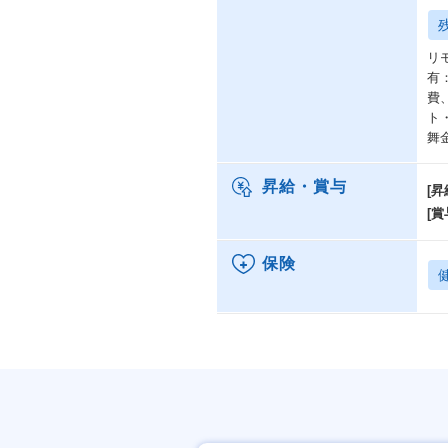
リ
有
費
ト
舞
昇給・賞与
[昇
[賞
保険