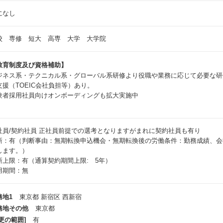
になし
校 専修 短大 高専 大学 大学院
教育制度及び資格補助】
ジネス系・テクニカル系・グローバル系研修より役職や業務に応じて必要な研
支援（TOEIC会社負担等）あり。
験者採用社員向けオンボーディングも拡大実施中
社員/契約社員
正社員前提での選考となりますがまれに契約社員も有り
新：有（判断事由：無期転換申込機会・無期転換後の労働条件：勤務成績、会
します。）
新上限：有（通算契約期間上限: 5年）
用期間：無
務地1
東京都 新宿区 西新宿
務地その他
東京都
更の範囲]
有