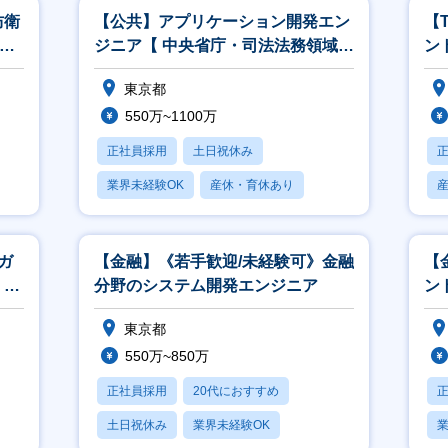
防衛
【公共】アプリケーション開発エン
【
M
ジニア【 中央省庁・司法法務領域】
ン
<564>
こ
東京都
550万~1100万
正社員採用
土日祝休み
業界未経験OK
産休・育休あり
賞与あり
ガ
【金融】《若手歓迎/未経験可》金融
【
、開
分野のシステム開発エンジニア
ント
東京都
550万~850万
正社員採用
20代におすすめ
土日祝休み
業界未経験OK
業