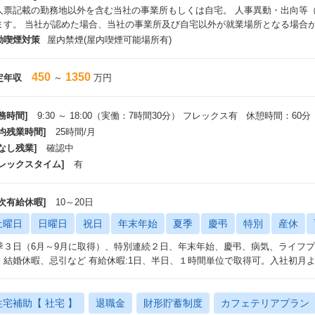
人票記載の勤務地以外を含む当社の事業所もしくは自宅。 人事異動・出向等
ます。 当社が認めた場合、当社の事業所及び自宅以外が就業場所となる場合
動喫煙対策
屋内禁煙(屋内喫煙可能場所有)
450
1350
定年収
～
万円
務時間]
9:30 ～ 18:00（実働：7時間30分） フレックス有 休憩時間：60分
平均残業時間]
25時間/月
なし残業]
確認中
フレックスタイム]
有
年次有給休暇]
10～20日
土曜日
日曜日
祝日
年末年始
夏季
慶弔
特別
産休
季３日（6月～9月に取得）、特別連続２日、年末年始、慶弔、病気、ライフ
、結婚休暇、忌引など 有給休暇:1日、半日、１時間単位で取得可。入社初月
住宅補助【 社宅 】
退職金
財形貯蓄制度
カフェテリアプラン