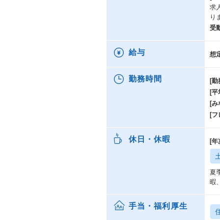
求
り
受
給与
想
勤務時間
[勤
[
[み
[
休日・休暇
[
夏
暇
手当・福利厚生