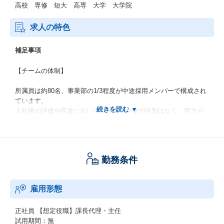
高校 専修 短大 高専 大学 大学院
求人の特色
補足事項
【チームの体制】
所属員は約80名、事業部の1/3程度が中途採用メンバーで構成され
ています。
入社後の評価や昇進において、新卒・中途の区別はなく、実力や
貢献に応じて評価される文化を大切にしています。
【チームのミッション／解決したい課題】
勤務条件
クライアントのDXにおけるセキュリティガバナンスや、ゼロトラ
スト・クラウド領域におけるセキュリティ実装・運用を担うのが
当チームのミッションです。
雇用形態
特定の製品に縛られることなく、インフラの設計・構築や製品導
入をはじめとする技術的な開発と、セキュリティ運用体制の設
計・整備など、幅広い分野での支援を行っています。
正社員
【想定役職】課長代理・主任
試用期間：無