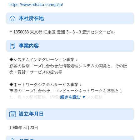
https://www.nttdata.com/jp/ja/
本社所在地
〒1356033 東京都 江東区 豊洲 3－3－3 豊洲センタービル
事業内容
◆システムインテグレーション事業：
顧客の個別ニーズに合わせた情報処理システムの開発と、その販
売・賃貸・サービスの提供等
◆ネットワークシステムサービス事業：
市場のニーズに合わせ、コンピュータネットワークを基盤とし
た、種々の情報提供、情報処理等のサービスの提供
◆その他の事業：
設立年月日
顧客の経営上の問題点に係わる調査・分析、情報処理システムの
在り方に係わる企画・提案、保守・ファシリティマネジメント等
1988年 5月23日