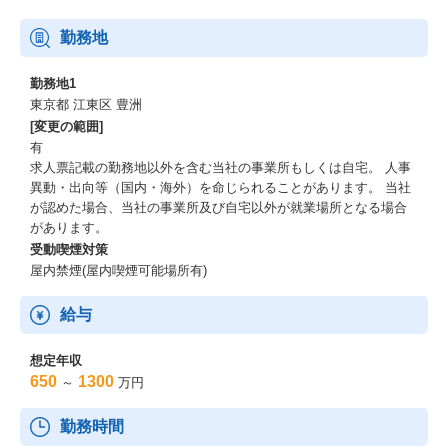
【NTTデータでセキュリティのキャリアを積むメリット】
勤務地
・セキュリティシステム開発における提案、要件定義から設計・
構築まで一気通貫で対応できる
勤務地1
・ベンダーフリーで幅広いソリューションから提案ができ、セキ
東京都 江東区 豊洲
ュリティ領域のスペシャリストとしてのキャリアを築ける
[変更の範囲]
・大手法人・金融機関・公共機関がメインクライアントとなり、
有
社会的影響力が大きいお客様の支援に携わることができる
求人票記載の勤務地以外を含む当社の事業所もしくは自宅。 人事
・技術を極める、幅広い技術に触れる以外にもコンサルティング
異動・出向等（国内・海外）を命じられることがあります。 当社
領域や自社のガバナンス領域への異動など幅広いキャリアの選択
が認めた場合、当社の事業所及び自宅以外が就業場所となる場合
肢があり、個人の長期的なキャリア形成をサポートするカルチャ
があります。
ーがある
受動喫煙対策
・業界のキーパーソン（新井悠氏、宮本久仁男氏）と近い距離感
屋内禁煙(屋内喫煙可能場所有)
で仕事ができる
・週3-4程度のリモートワーク、フレキシブルタイム勤務でワーク
ライフバランスが取れた働き方（プロジェクトワークのため繁忙
給与
期もありますが、チームの平均残業時間は10-30時間。リモート・
フレックスを活用してワークとライフのメリハリをつけて働く社
想定年収
員が多数在籍しています）
650
1300
～
万円
・豊富な福利厚生制度（退職金、企業年金、住宅関連支援制度、
カフェテリアプラン、各種祝い金、各種法人優待制度など）
勤務時間