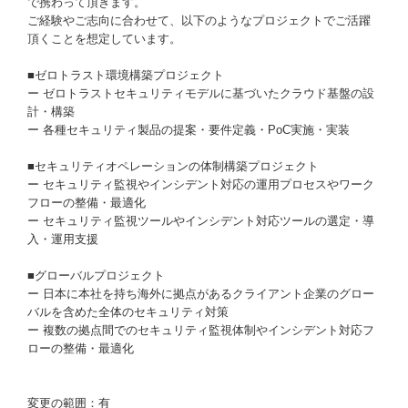
で携わって頂きます。
ご経験やご志向に合わせて、以下のようなプロジェクトでご活躍
頂くことを想定しています。​
■ゼロトラスト環境構築プロジェクト​
ー ゼロトラストセキュリティモデルに基づいたクラウド基盤の設
計・構築​
ー 各種セキュリティ製品の提案・要件定義・PoC実施・実装​
■セキュリティオペレーションの体制構築プロジェクト​
ー セキュリティ監視やインシデント対応の運用プロセスやワーク
フローの整備・最適化​
ー セキュリティ監視ツールやインシデント対応ツールの選定・導
入・運用支援​
■グローバルプロジェクト​
ー 日本に本社を持ち海外に拠点があるクライアント企業のグロー
バルを含めた全体のセキュリティ対策​
ー 複数の拠点間でのセキュリティ監視体制やインシデント対応フ
ローの整備・最適化​
変更の範囲：有