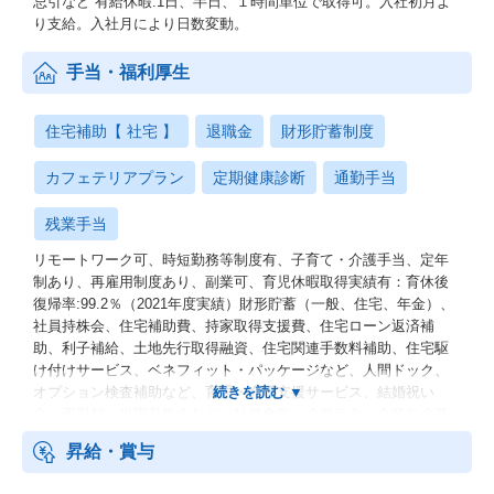
忌引など 有給休暇:1日、半日、１時間単位で取得可。入社初月よ
り支給。入社月により日数変動。
手当・福利厚生
住宅補助【 社宅 】
退職金
財形貯蓄制度
カフェテリアプラン
定期健康診断
通勤手当
残業手当
リモートワーク可、時短勤務等制度有、子育て・介護手当、定年
制あり、再雇用制度あり、副業可、育児休暇取得実績有：育休後
復帰率:99.2％（2021年度実績）財形貯蓄（一般、住宅、年金）、
社員持株会、住宅補助費、持家取得支援費、住宅ローン返済補
助、利子補給、土地先行取得融資、住宅関連手数料補助、住宅駆
け付けサービス、ベネフィット・パッケージなど、人間ドック、
オプション検査補助など、育児・介護支援サービス、結婚祝い
金、弔慰料、災害見舞金など、社員食堂、企業年金（企業年金基
金、確定拠出年金）、電気通信共済会(個人年金、遺児育英基金)
昇給・賞与