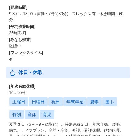
【参考情報】
[勤務時間]
■【リーダー対談】コンサルタントとスペシャリストが語る、経営
9:30 ～ 18:00（実働：7時間30分） フレックス有 休憩時間：60
課題としてのセキュリティに携わる意義
分
[平均残業時間]
https://www.nttdata.com/global/ja/recruit/uptodata/articles/5274/
25時間/月
[みなし残業]
本ポスト（セキュリティエンジニア部隊）のオーナーである松澤
確認中
と、密連携をしているセキュリティコンサル部隊のオーナーであ
[フレックスタイム]
る星野の対談記事です。
有
■漠然と抱いた“大きな仕事”への憧れ。その思いは海を越え、世界
休日・休暇
基準のセキュリティ対策を推進する立場へ
[年次有給休暇]
https://www.nttdata.com/global/ja/recruit/uptodata/articles/5096/
10～20日
本ポストおよびセキュリティコンサル部隊の双方で経験がある社
土曜日
日曜日
祝日
年末年始
夏季
慶弔
員のインタビュー記事です。
特別
産休
育児
夏季３日（6月～9月に取得）、特別連続２日、年末年始、慶弔、
病気、ライフプラン、産前・産後、介護、看護休暇、結婚休暇、