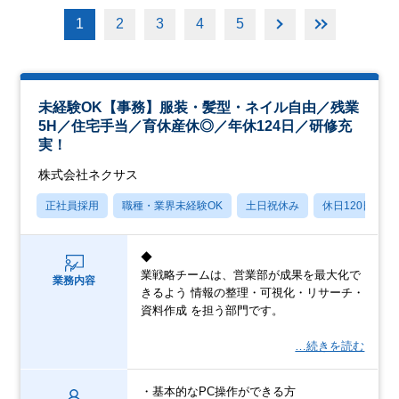
1
2
3
4
5
未経験OK【事務】服装・髪型・ネイル自由／残業
5H／住宅手当／育休産休◎／年休124日／研修充
実！
株式会社ネクサス
正社員採用
職種・業界未経験OK
土日祝休み
休日120日以上
◆
業戦略チームは、営業部が成果を最大化で
業務内容
きるよう 情報の整理・可視化・リサーチ・
資料作成 を担う部門です。
…続きを読む
・基本的なPC操作ができる方