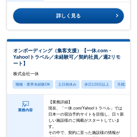
詳しく見る
オンボーディング（集客支援）【一休.com・
Yahoo!トラベル／未経験可／契約社員／週2リモ
ート】
株式会社一休
職種・業界未経験OK
土日祝休み
休日120日以上
月残業20
【業務詳細】
現在、「一休.com/Yahoo!トラベル」では
業務内容
日本一の宿泊予約サイトを目指し、日々新
しい施設様のご掲載がスタートしていま
す。
その中で、契約に至った施設様の情報が