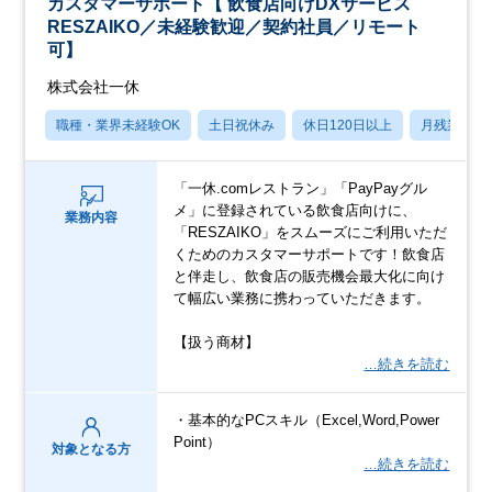
カスタマーサポート【 飲食店向けDXサービス
RESZAIKO／未経験歓迎／契約社員／リモート
可】
株式会社一休
職種・業界未経験OK
土日祝休み
休日120日以上
月残業20
「一休.comレストラン」「PayPayグル
メ」に登録されている飲食店向けに、
業務内容
「RESZAIKO」をスムーズにご利用いただ
くためのカスタマーサポートです！飲食店
と伴走し、飲食店の販売機会最大化に向け
て幅広い業務に携わっていただきます。
【扱う商材】
…続きを読む
・基本的なPCスキル（Excel,Word,Power
Point）
対象となる方
…続きを読む