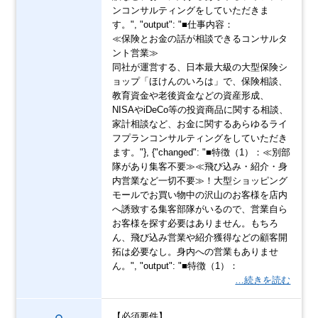
ンコンサルティングをしていただきま
す。", "output": "■仕事内容：
≪保険とお金の話が相談できるコンサルタ
ント営業≫
同社が運営する、日本最大級の大型保険シ
ョップ「ほけんのいろは」で、保険相談、
教育資金や老後資金などの資産形成、
NISAやiDeCo等の投資商品に関する相談、
家計相談など、お金に関するあらゆるライ
フプランコンサルティングをしていただき
ます。"}, {"changed": "■特徴（1）：≪別部
隊があり集客不要≫≪飛び込み・紹介・身
内営業など一切不要≫！大型ショッピング
モールでお買い物中の沢山のお客様を店内
へ誘致する集客部隊がいるので、営業自ら
お客様を探す必要はありません。もちろ
ん、飛び込み営業や紹介獲得などの顧客開
拓は必要なし。身内への営業もありませ
ん。", "output": "■特徴（1）：
…続きを読む
【必須要件】