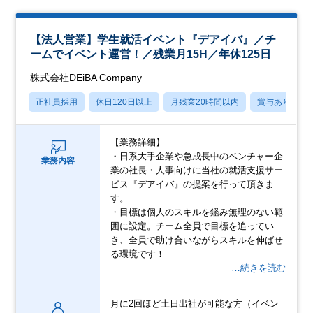
【法人営業】学生就活イベント『デアイバ』／チ
ームでイベント運営！／残業月15H／年休125日
株式会社DEiBA Company
正社員採用
休日120日以上
月残業20時間以内
賞与あり
【業務詳細】
・日系大手企業や急成長中のベンチャー企
業務内容
業の社長・人事向けに当社の就活支援サー
ビス『デアイバ』の提案を行って頂きま
す。
・目標は個人のスキルを鑑み無理のない範
囲に設定。チーム全員で目標を追ってい
き、全員で助け合いながらスキルを伸ばせ
る環境です！
…続きを読む
月に2回ほど土日出社が可能な方（イベン