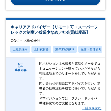
キャリアアドバイザー【リモート可・スーパーフ
レックス制度／残業少なめ／社会貢献度高】
GOジョブ株式会社
正社員採用
土日祝休み
業界未経験OK
産休・育休あり
月
同ポジションは求職者と電話やメールでコ
ミュニケーションを取っていただきながら
業務内容
転職成功までのサポートをしていただきま
す。
問い合わせや相談にアドバイスを行い、求
職者の転職活動を成功に導いていただきま
す。
※本ポジションでは、タクシードライバー
職種特化でのご支援となります。
…続きを読む