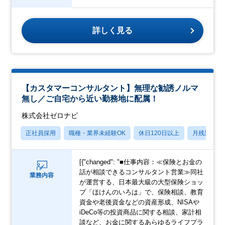
詳しく見る
【カスタマーコンサルタント】無理な勧誘ノルマ
無し／ご自宅から近い勤務地に配属！
株式会社ゼロナビ
正社員採用
職種・業界未経験OK
休日120日以上
月残業20
[{"changed": "■仕事内容：≪保険とお金の
話が相談できるコンサルタント営業≫同社
業務内容
が運営する、日本最大級の大型保険ショッ
プ「ほけんのいろは」で、保険相談、教育
資金や老後資金などの資産形成、NISAや
iDeCo等の投資商品に関する相談、家計相
談など、お金に関するあらゆるライフプラ