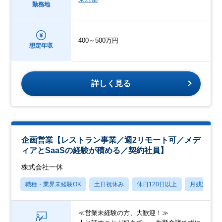
勤務地
400～500万円
想定年収
詳しく見る
企画営業【レストラン事業／週2リモート可／メデ
ィアとSaaSの経験が積める／契約社員】
株式会社一休
職種・業界未経験OK
土日祝休み
休日120日以上
月残業20
≪営業未経験の方、大歓迎！≫