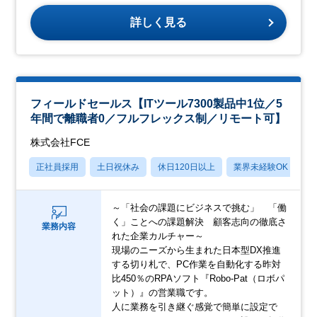
詳しく見る
フィールドセールス【ITツール7300製品中1位／5
年間で離職者0／フルフレックス制／リモート可】
株式会社FCE
正社員採用
土日祝休み
休日120日以上
業界未経験OK
月
～「社会の課題にビジネスで挑む」 「働
く」ことへの課題解決 顧客志向の徹底さ
業務内容
れた企業カルチャー～
現場のニーズから生まれた日本型DX推進
する切り札で、PC作業を自動化する昨対
比450％のRPAソフト『Robo-Pat（ロボパ
ット）』の営業職です。
人に業務を引き継ぐ感覚で簡単に設定で