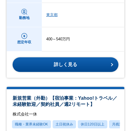
東京都
勤務地
400～540万円
想定年収
詳しく見る
新規営業（外勤）【宿泊事業：Yahoo!トラベル／
未経験歓迎／契約社員／週2リモート】
株式会社一休
職種・業界未経験OK
土日祝休み
休日120日以上
月残業20