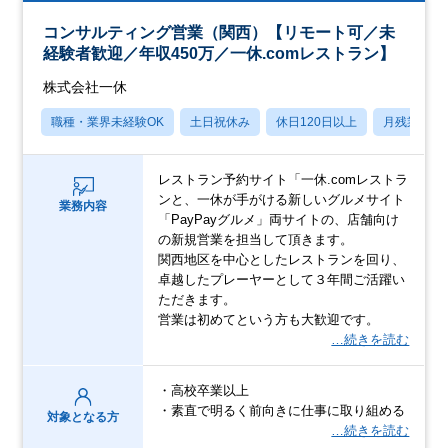
コンサルティング営業（関西）【リモート可／未
経験者歓迎／年収450万／一休.comレストラン】
株式会社一休
職種・業界未経験OK
土日祝休み
休日120日以上
月残業20
レストラン予約サイト「一休.comレストラ
ンと、一休が手がける新しいグルメサイト
業務内容
「PayPayグルメ」両サイトの、店舗向け
の新規営業を担当して頂きます。
関西地区を中心としたレストランを回り、
卓越したプレーヤーとして３年間ご活躍い
ただきます。
営業は初めてという方も大歓迎です。
…続きを読む
・高校卒業以上
・素直で明るく前向きに仕事に取り組める
対象となる方
…続きを読む