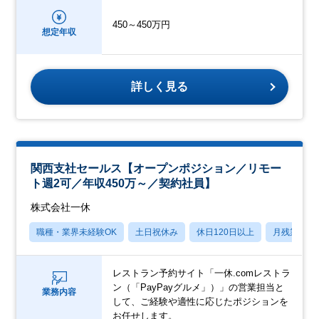
450～450万円
想定年収
詳しく見る
関西支社セールス【オープンポジション／リモー
ト週2可／年収450万～／契約社員】
株式会社一休
職種・業界未経験OK
土日祝休み
休日120日以上
月残業20
レストラン予約サイト「一休.comレストラ
ン（「PayPayグルメ」）」の営業担当と
業務内容
して、ご経験や適性に応じたポジションを
お任せします。