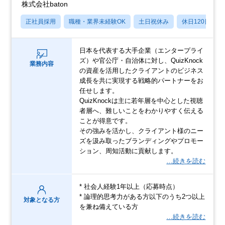
株式会社baton
正社員採用
職種・業界未経験OK
土日祝休み
休日120日以上
日本を代表する大手企業（エンタープライ
ズ）や官公庁・自治体に対し、QuizKnock
業務内容
の資産を活用したクライアントのビジネス
成長を共に実現する戦略的パートナーをお
任せします。
QuizKnockは主に若年層を中心とした視聴
者層へ、難しいことをわかりやすく伝える
ことが得意です。
その強みを活かし、クライアント様のニー
ズを汲み取ったブランディングやプロモー
ション、周知活動に貢献します。
…続きを読む
* 社会人経験1年以上（応募時点）
* 論理的思考力がある方以下のうち2つ以上
対象となる方
を兼ね備えている方
…続きを読む