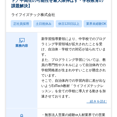
ト／中高生の可能性を最大限伸ばす・学校教育の
課題解決】
ライフイズテック株式会社
正社員採用
土日祝休み
休日120日以上
業界未経験OK
賞
新学習指導要領により、中学校でのプログ
ラミング学習領域が拡大されたことを受
業務内容
け、自治体・学校での対応が迫られていま
す。
また、プログラミング学習については、教
員の専門性やスキルによって自治体内での
学校間格差が生まれやすいことが懸念され
ています。
そこで、自治体内での学習内容に差が出な
いようEdTech教材「ライフイズテックレ
ッスン」を全ての学校に導入する動きを加
速させております。
…続きを読む
・無形法人営業の経験or人材業界での営業