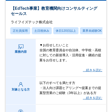
【EdTech事業】教育機関向けコンサルティング
セールス
ライフイズテック株式会社
正社員採用
土日祝休み
休日120日以上
業界未経験OK
賞
▼お任せしたいこと
全国の教育委員会や自治体、中学校・高校
業務内容
に対しての新規導入・活用促進・継続の提
案をお任せします。
…続きを読む
以下のすべてを満たす方
・法人向け課題ヒアリング〜提案までの提
対象となる方
案型営業のご経験（3年以上）がある方
…続きを読む