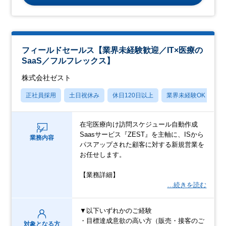
フィールドセールス【業界未経験歓迎／IT×医療の
SaaS／フルフレックス】
株式会社ゼスト
正社員採用
土日祝休み
休日120日以上
業界未経験OK
産
在宅医療向け訪問スケジュール自動作成
Saasサービス『ZEST』を主軸に、ISから
業務内容
パスアップされた顧客に対する新規営業を
お任せします。
【業務詳細】
…続きを読む
▼以下いずれかのご経験
・目標達成意欲の高い方（販売・接客のご
対象となる方