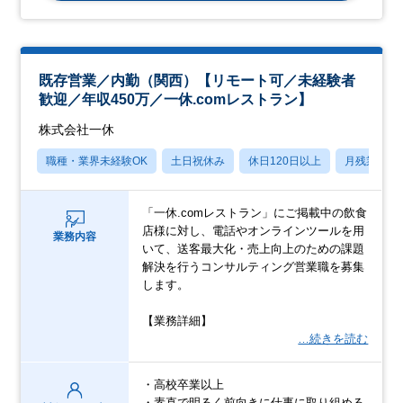
既存営業／内勤（関西）【リモート可／未経験者
歓迎／年収450万／一休.comレストラン】
株式会社一休
職種・業界未経験OK
土日祝休み
休日120日以上
月残業20
「一休.comレストラン」にご掲載中の飲食
店様に対し、電話やオンラインツールを用
業務内容
いて、送客最大化・売上向上のための課題
解決を行うコンサルティング営業職を募集
します。
【業務詳細】
…続きを読む
・高校卒業以上
・素直で明るく前向きに仕事に取り組める