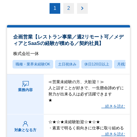
1
2
企画営業【レストラン事業／週2リモート可／メデ
ィアとSaaSの経験が積める／契約社員】
株式会社一休
職種・業界未経験OK
土日祝休み
休日120日以上
月残業20
≪営業未経験の方、大歓迎！≫
人と話すことが好きで、一生懸命諦めずに
業務内容
努力が出来る人は必ず活躍できます
★
…続きを読む
☆★☆★未経験歓迎☆★☆★
・素直で明るく前向きに仕事に取り組める
対象となる方
…続きを読む