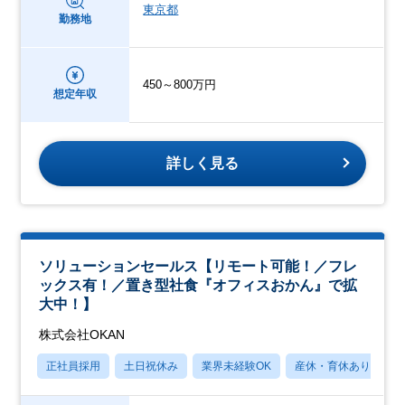
東京都
勤務地
450～800万円
想定年収
詳しく見る
ソリューションセールス【リモート可能！／フレ
ックス有！／置き型社食『オフィスおかん』で拡
大中！】
株式会社OKAN
正社員採用
土日祝休み
業界未経験OK
産休・育休あり
月