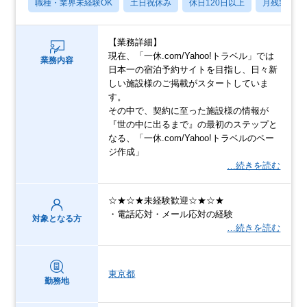
職種・業界未経験OK
土日祝休み
休日120日以上
月残業20
【業務詳細】
現在、「一休.com/Yahoo!トラベル」では
業務内容
日本一の宿泊予約サイトを目指し、日々新
しい施設様のご掲載がスタートしていま
す。
その中で、契約に至った施設様の情報が
『世の中に出るまで』の最初のステップと
なる、「一休.com/Yahoo!トラベルのペー
ジ作成」
…続きを読む
☆★☆★未経験歓迎☆★☆★
・電話応対・メール応対の経験
対象となる方
…続きを読む
東京都
勤務地