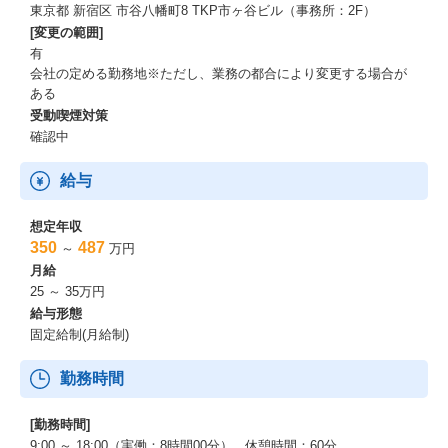
｢やりたい人が手を挙げる｣という社員のチャレンジ意欲をベース
東京都 新宿区 市谷八幡町8 TKP市ヶ谷ビル（事務所：2F）
に、社内の活性化、人財の発掘、部門間の人財交流促進も図って
[変更の範囲]
おります。
有
会社の定める勤務地※ただし、業務の都合により変更する場合が
■TKPAwards（表彰制度）
ある
TKPバリュー(TKP社員行動指針)を体現し、功績をあげた社員を表
受動喫煙対策
彰する制度です。
確認中
※2024年度 賞金実績
給与
1位：30万円＋副賞
2位：20万円＋副賞
3位：10万円＋副賞
想定年収
特別賞：5万円
350
487
～
万円
月給
■河野塾
25 ～ 35万円
次世代経営幹部育成の場として実施。
給与形態
各部門の責任者が、原則30歳以下の期待する社員を候補生として
固定給制(月給制)
推薦し、人事の選考を経てメンバｰが選抜されます。
代表取締役社長の河野と共に外部施設や企業を視察し、河野との
勤務時間
コミュニケーションを通して経営幹部に必要な思考・行動を学ぶ
機会としております。
[勤務時間]
■教育制度
9:00 ～ 18:00（実働：8時間00分） 休憩時間：60分