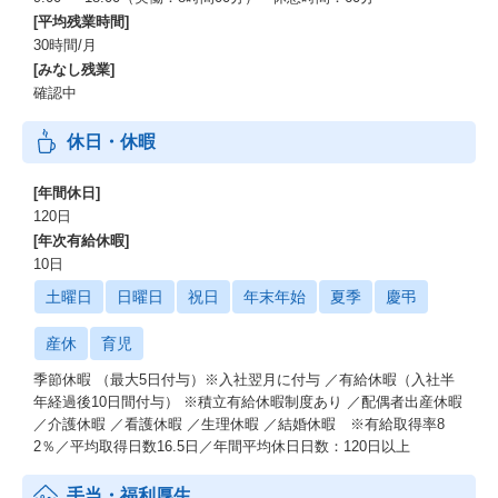
・オンボーディング研修
[平均残業時間]
・OJT研修
30時間/月
・メンター制度
[みなし残業]
・コンプライアンス研修
確認中
・自己啓発支援プログラム(教育に関するTips)
・手挙げ型研修(ビジネススキル研修)
休日・休暇
・階層別研修（1年目、3年目、リーダー、管理職）ほか
[年間休日]
■女性活躍推進プロジェクト
ダイバーシティ推進の取り組みの1つとして女性に焦点をあて、潜
120日
在的な女性活躍における問題・課題に対し社員の声をまとめ、企
[年次有給休暇]
業成長や社会的価値向上に繋げることを目的としたプロジェク
10日
ト。
土曜日
日曜日
祝日
年末年始
夏季
慶弔
最終的には、これまで以上に性別、国籍、年齢等に関わらず全社
員が活躍できる会社になるための取り組みです。
産休
育児
季節休暇 （最大5日付与）※入社翌月に付与 ／有給休暇（入社半
年経過後10日間付与） ※積立有給休暇制度あり ／配偶者出産休暇
／介護休暇 ／看護休暇 ／生理休暇 ／結婚休暇 ※有給取得率8
2％／平均取得日数16.5日／年間平均休日日数：120日以上
手当・福利厚生