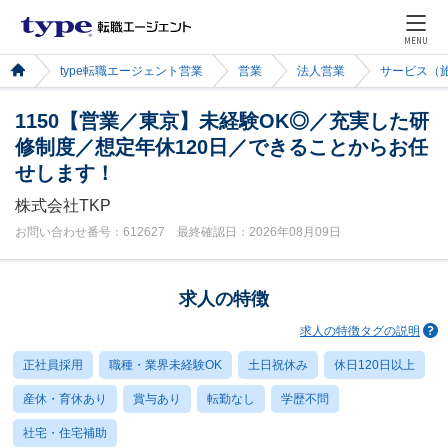
MENU
type転職エージェント営業
営業
法人営業
サービス（
1150【営業／東京】未経験OK◎／充実した研
修制度／想定年休120日／できることからお任
せします！
株式会社TKP
お問い合わせ番号：612627 最終確認日：2026年08月09日
求人の特徴
求人の特徴タグの説明
正社員採用
職種・業界未経験OK
土日祝休み
休日120日以上
産休・育休あり
賞与あり
転勤なし
学歴不問
社宅・住宅補助