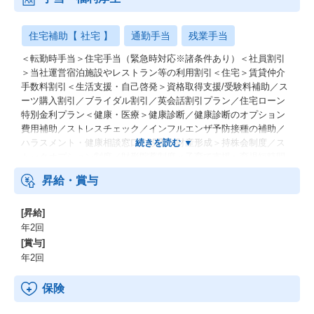
住宅補助【 社宅 】
通勤手当
残業手当
＜転勤時手当＞住宅手当（緊急時対応※諸条件あり）＜社員割引
＞当社運営宿泊施設やレストラン等の利用割引＜住宅＞賃貸仲介
手数料割引＜生活支援・自己啓発＞資格取得支援/受験料補助／ス
ーツ購入割引／ブライダル割引／英会話割引プラン／住宅ローン
特別金利プラン＜健康・医療＞健康診断／健康診断のオプション
費用補助／ストレスチェック／インフルエンザ予防接種の補助／
ハラスメント・健康相談窓口の設置＜財産形成＞持株会制度／ス
トックオプション制度／財形貯蓄制度＜子育て支援＞育児短時間
勤務制度／母性健康管理のための休暇／認可外保育所の保育料補
昇給・賞与
助制度＜慶弔見舞金＞結婚祝い金／従業員・配偶者の出産祝い金
[昇給]
年2回
[賞与]
年2回
保険