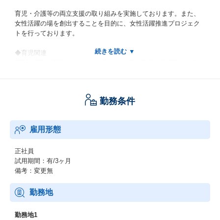
育児・介護等の両立支援の取り組みを実施しております。また、
女性活躍の場を創出することを目的に、女性活躍推進プロジェク
トを行っております。
◆育児関連
2024年7月に子育てサポート企業として厚生労働大臣認定「くるみ
ん」を取得。
※参考※2023年度育児休業取得率 男性：30%女性：80%
勤務条件
◆介護関連
・介護休業の取得回数や期間の拡充
・看護休暇の看護対象者の拡大
雇用形態
今後も従業員の皆様がいきいきと働ける環境づくりを進めていき
ます。
正社員
試用期間：有/3ヶ月
備考：変更無
挑戦を応援する会社です♬
■社内公募制度
勤務地
新たな人材を募集する部署が社内に希望者を募り、選考のうえ人
事異動で迎え入れる制度です。
勤務地1