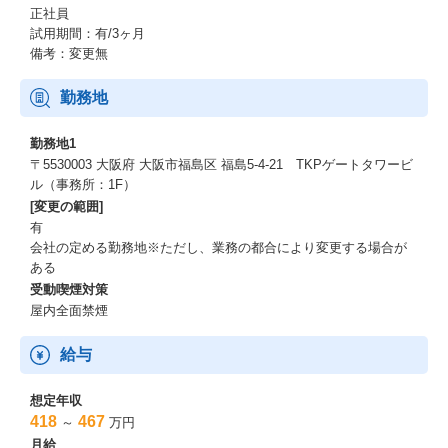
正社員
今後も従業員の皆様がいきいきと働ける環境づくりを進めていき
試用期間：有/3ヶ月
ます。
備考：変更無
挑戦を応援する会社です♬
勤務地
■社内公募制度
勤務地1
新たな人材を募集する部署が社内に希望者を募り、選考のうえ人
〒5530003 大阪府 大阪市福島区 福島5-4-21 TKPゲートタワービ
事異動で迎え入れる制度です。
ル（事務所：1F）
｢やりたい人が手を挙げる｣という社員のチャレンジ意欲をベース
[変更の範囲]
に、社内の活性化、人財の発掘、部門間の人財交流促進も図って
有
おります。
会社の定める勤務地※ただし、業務の都合により変更する場合が
ある
■TKPAwards（表彰制度）
受動喫煙対策
TKPバリュー(TKP社員行動指針)を体現し、功績をあげた社員を表
屋内全面禁煙
彰する制度です。
給与
※2024年度 賞金実績
1位：30万円＋副賞
2位：20万円＋副賞
想定年収
3位：10万円＋副賞
418
467
～
万円
特別賞：5万円
月給