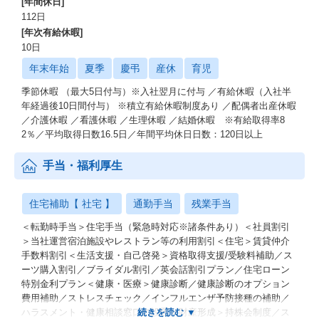
ト。
[年間休日]
最終的には、これまで以上に性別、国籍、年齢等に関わらず全社
112日
員が活躍できる会社になるための取り組みです。
[年次有給休暇]
10日
年末年始
夏季
慶弔
産休
育児
季節休暇 （最大5日付与）※入社翌月に付与 ／有給休暇（入社半
年経過後10日間付与） ※積立有給休暇制度あり ／配偶者出産休暇
／介護休暇 ／看護休暇 ／生理休暇 ／結婚休暇 ※有給取得率8
2％／平均取得日数16.5日／年間平均休日日数：120日以上
手当・福利厚生
住宅補助【 社宅 】
通勤手当
残業手当
＜転勤時手当＞住宅手当（緊急時対応※諸条件あり）＜社員割引
＞当社運営宿泊施設やレストラン等の利用割引＜住宅＞賃貸仲介
手数料割引＜生活支援・自己啓発＞資格取得支援/受験料補助／ス
ーツ購入割引／ブライダル割引／英会話割引プラン／住宅ローン
特別金利プラン＜健康・医療＞健康診断／健康診断のオプション
費用補助／ストレスチェック／インフルエンザ予防接種の補助／
ハラスメント・健康相談窓口の設置＜財産形成＞持株会制度／ス