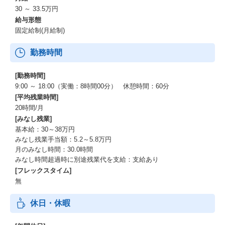
30 ～ 33.5万円
■河野塾
給与形態
次世代経営幹部育成の場として実施。
固定給制(月給制)
各部門の責任者が、原則30歳以下の期待する社員を候補生として
推薦し、人事の選考を経てメンバｰが選抜されます。
勤務時間
代表取締役社長の河野と共に外部施設や企業を視察し、河野との
コミュニケーションを通して経営幹部に必要な思考・行動を学ぶ
機会としております。
[勤務時間]
9:00 ～ 18:00（実働：8時間00分） 休憩時間：60分
■教育制度
[平均残業時間]
・オンボーディング研修
20時間/月
・OJT研修
[みなし残業]
・メンター制度
基本給：30～38万円
・コンプライアンス研修
みなし残業手当額：5.2～5.8万円
・自己啓発支援プログラム(教育に関するTips)
月のみなし時間：30.0時間
・手挙げ型研修(ビジネススキル研修)
みなし時間超過時に別途残業代を支給：支給あり
・階層別研修（1年目、3年目、リーダー、管理職）ほか
[フレックスタイム]
無
■女性活躍推進プロジェクト
ダイバーシティ推進の取り組みの1つとして女性に焦点をあて、潜
休日・休暇
在的な女性活躍における問題・課題に対し社員の声をまとめ、企
業成長や社会的価値向上に繋げることを目的としたプロジェク