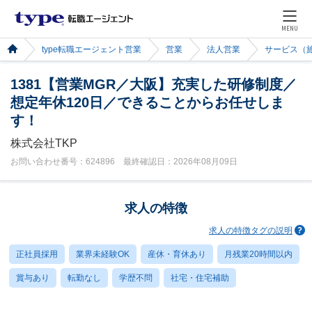
MENU
type転職エージェント営業
営業
法人営業
サービス（
1381【営業MGR／大阪】充実した研修制度／
想定年休120日／できることからお任せしま
す！
株式会社TKP
お問い合わせ番号：624896 最終確認日：2026年08月09日
求人の特徴
求人の特徴タグの説明
正社員採用
業界未経験OK
産休・育休あり
月残業20時間以内
賞与あり
転勤なし
学歴不問
社宅・住宅補助