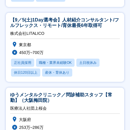
【9／5(土)1Day選考会】人材紹介コンサルタント/フ
ルフレックス・リモート/育休最長6年取得可
株式会社LITALICO
東京都
450万~700万
正社員採用
職種・業界未経験OK
土日祝休み
休日120日以上
産休・育休あり
ゆうメンタルクリニック／問診補助スタッフ【常
勤】（大阪梅田院）
医療法人社団上桜会
大阪府
253万~286万