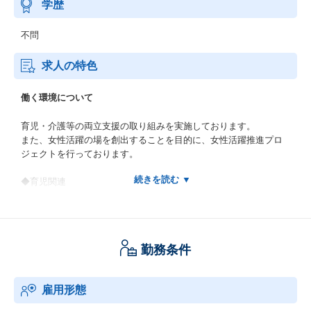
学歴
不問
求人の特色
働く環境について
育児・介護等の両立支援の取り組みを実施しております。
また、女性活躍の場を創出することを目的に、女性活躍推進プロ
ジェクトを行っております。
◆育児関連
2024年7月に子育てサポート企業として厚生労働大臣認定「くるみ
ん」を取得。
※参考※2023年度育児休業取得率 男性：30%女性：80%
勤務条件
◆介護関連
雇用形態
・介護休業の取得回数や期間の拡充
・看護休暇の看護対象者の拡大