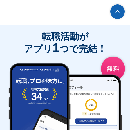
転職活動が
1
アプリ
つで完結！