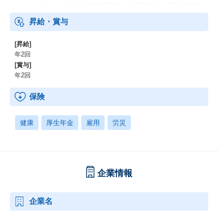
トックオプション制度／財形貯蓄制度＜子育て支援＞育児短時間
勤務制度／母性健康管理のための休暇／認可外保育所の保育料補
昇給・賞与
助制度＜慶弔見舞金＞結婚祝い金／従業員・配偶者の出産祝い金
[昇給]
年2回
[賞与]
年2回
保険
健康
厚生年金
雇用
労災
企業情報
企業名