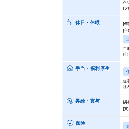
み
[
休日・休暇
[年
[
年
給
手当・福利厚生
住
社
昇給・賞与
[昇
[賞
保険