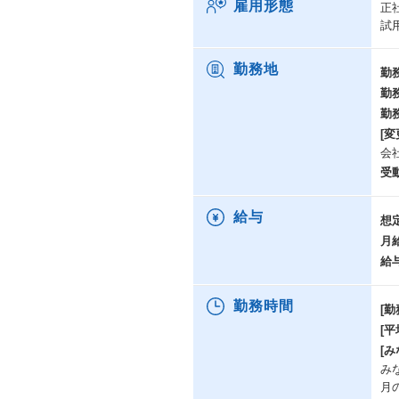
雇用形態
正
試
勤務地
勤
勤
勤
[変
会
受
給与
想
月
給
勤務時間
[勤
[
[み
み
月