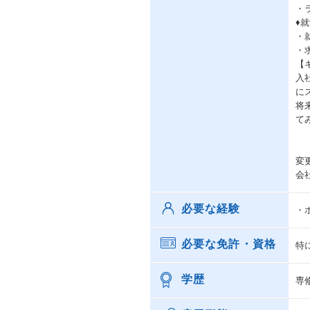
・
♦
・
・
【
入
に
将
て
変
会
必要な経験
・
必要な免許・資格
特
学歴
専