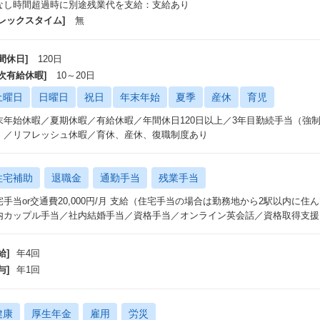
なし時間超過時に別途残業代を支給：支給あり
フレックスタイム]
無
間休日]
120日
年次有給休暇]
10～20日
土曜日
日曜日
祝日
年末年始
夏季
産休
育児
末年始休暇／夏期休暇／有給休暇／年間休日120日以上／3年目勤続手当（強制9
）／リフレッシュ休暇／育休、産休、復職制度あり
住宅補助
退職金
通勤手当
残業手当
宅手当or交通費20,000円/月 支給（住宅手当の場合は勤務地から2駅以内に
内カップル手当／社内結婚手当／資格手当／オンライン英会話／資格取得支援
給]
年4回
与]
年1回
健康
厚生年金
雇用
労災