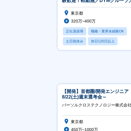
験歓迎！転勤無／DYMグループ
スピタリティ高い方歓迎】
東京都
320万~400万
正社員採用
職種・業界未経験OK
土日祝休み
休日120日以上
産休・育休あり
【開発】首都圏/開発エンジニア
8/22(土)週末選考会～
パーソルクロステクノロジー株式会
東京都
450万~1000万