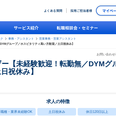
マイペ
よくある質問
採用ご担当者様
サービス紹介
転職相談会・セミナー
ーク
事務・アシスタント
営業事務・営業アシスタント
DYMグループ／ホスピタリティ高い方歓迎／土日祝休み】
お問い合わせ番
ー【未経験歓迎！転勤無／DYMグ
土日祝休み】
ー
求人の特徴
職種・業界未経験OK
土日祝休み
休日120日以上