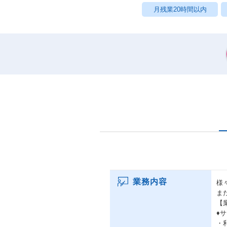
月残業20時間以内
業務内容
様
ま
【
♦