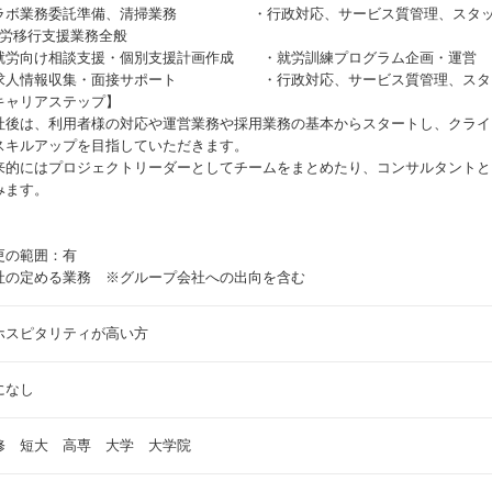
ラボ業務委託準備、清掃業務 ・行政対応、サービス質管理、スタッ
就労移行支援業務全般
就労向け相談支援・個別支援計画作成 ・就労訓練プログラム企画・運営
求人情報収集・面接サポート ・行政対応、サービス質管理、スタ
キャリアステップ】
社後は、利用者様の対応や運営業務や採用業務の基本からスタートし、クライ
スキルアップを目指していただきます。
来的にはプロジェクトリーダーとしてチームをまとめたり、コンサルタントと
みます。
更の範囲：有
社の定める業務 ※グループ会社への出向を含む
ホスピタリティが高い方
になし
修 短大 高専 大学 大学院