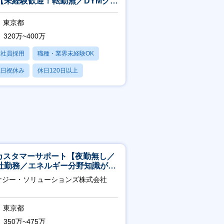
【未経験歓迎！転勤無／DYMグル
プ／ホスピタリティ高い方歓迎】
東京都
320万~400万
正社員採用
職種・業界未経験OK
土日祝休み
休日120日以上
産休・育休あり
Tカスタマーサポート【夜勤無し／
社勤務／エネルギー分野知識が身
つきます】
ナジー・ソリューションズ株式会社
東京都
350万~475万