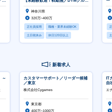
／ホ
【未経験歓迎！転勤無／DYMグルー
ー
プ／ホスピタリティ高い方歓迎】
ー
神奈川県
320万~400万
正社員採用
職種・業界未経験OK
土日祝休み
休日120日以上
産休・育休あり
新着求人
 ～
カスタマーサポート／リーダー候補
I
／東京
自
に
社
株式会社Cygames
エ
東京都
400万~1000万