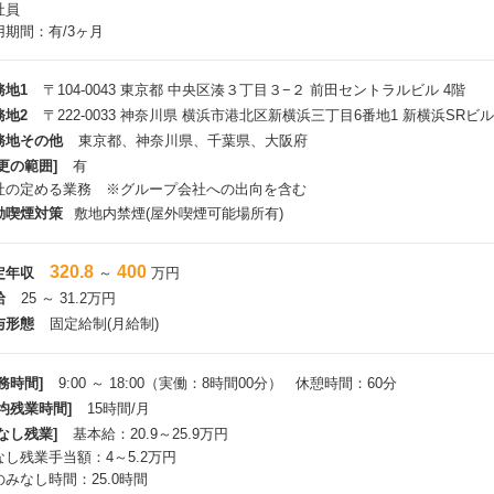
社員
用期間：有/3ヶ月
務地1
〒104-0043 東京都 中央区湊３丁目３−２ 前田セントラルビル 4階
務地2
〒222-0033 神奈川県 横浜市港北区新横浜三丁目6番地1 新横浜SRビル
務地その他
東京都、神奈川県、千葉県、大阪府
更の範囲]
有
社の定める業務 ※グループ会社への出向を含む
動喫煙対策
敷地内禁煙(屋外喫煙可能場所有)
320.8
400
定年収
～
万円
給
25 ～ 31.2万円
与形態
固定給制(月給制)
務時間]
9:00 ～ 18:00（実働：8時間00分） 休憩時間：60分
平均残業時間]
15時間/月
なし残業]
基本給：20.9～25.9万円
なし残業手当額：4～5.2万円
のみなし時間：25.0時間