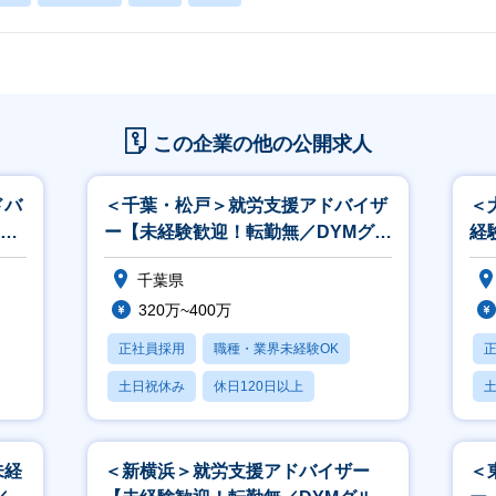
この企業の他の公開求人
ドバ
＜千葉・松戸＞就労支援アドバイザ
＜
YM
ー【未経験歓迎！転勤無／DYMグル
経
ープ／土日祝休み】
ホ
千葉県
祝
320万~400万
正社員採用
職種・業界未経験OK
土日祝休み
休日120日以上
産休・育休あり
未経
＜新横浜＞就労支援アドバイザー
＜