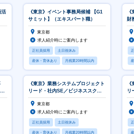
語活
《東京》イベント事務局候補 【G1
《
）
サミット】（エキスパート職）
財
ー
東京都
求人紹介時にご案内します
正社員採用
土日祝休み
産休・育休あり
月残業20時間以内
賞与あり
事
《東京》業務システムプロジェクト
《
X
リード・社内SE／ビジネススクー
リ
ル事業（テクノロジー職）
東京都
求人紹介時にご案内します
正社員採用
土日祝休み
産休・育休あり
月残業20時間以内