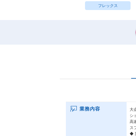
フレックス
業務内容
大
シ
高
ス
◆