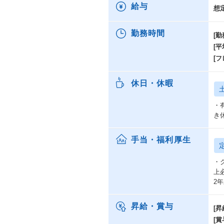
給与
想
勤務時間
[勤
[
[
休日・休暇
・
き
手当・福利厚生
・
上
2
昇給・賞与
[昇
[賞