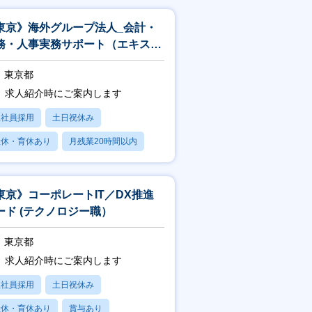
東京》海外グループ法人_会計・
務・人事実務サポート（エキスパ
ト職）
東京都
求人紹介時にご案内します
正社員採用
土日祝休み
産休・育休あり
月残業20時間以内
賞与あり
東京》コーポレートIT／DX推進
ード (テクノロジー職）
東京都
求人紹介時にご案内します
正社員採用
土日祝休み
産休・育休あり
賞与あり