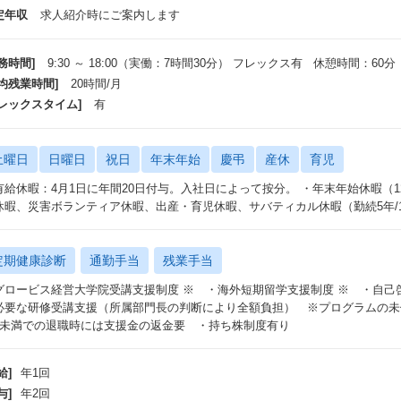
定年収
求人紹介時にご案内します
務時間]
9:30 ～ 18:00（実働：7時間30分） フレックス有 休憩時間：60分
平均残業時間]
20時間/月
フレックスタイム]
有
土曜日
日曜日
祝日
年末年始
慶弔
産休
育児
有給休暇：4月1日に年間20日付与。入社日によって按分。 ・年末年始休暇（1
休暇、災害ボランティア休暇、出産・育児休暇、サバティカル休暇（勤続5年/
定期健康診断
通勤手当
残業手当
グロービス経営大学院受講支援制度 ※ ・海外短期留学支援制度 ※ ・自己
必要な研修受講支援（所属部門長の判断により全額負担） ※プログラムの未
年未満での退職時には支援金の返金要 ・持ち株制度有り
給]
年1回
与]
年2回