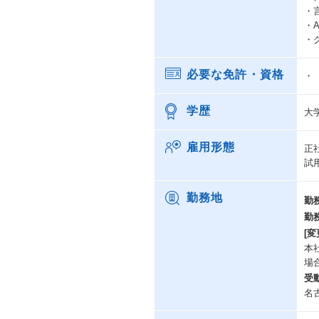
・
・
・
必要な免許・資格
・
学歴
大
雇用形態
正
試
勤務地
勤
勤
[変
本
場
受
名