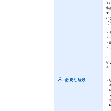
主
事
エ
い
【
・
・
・
・
・
変
会
必要な経験
・
・
・
・
・
・
・