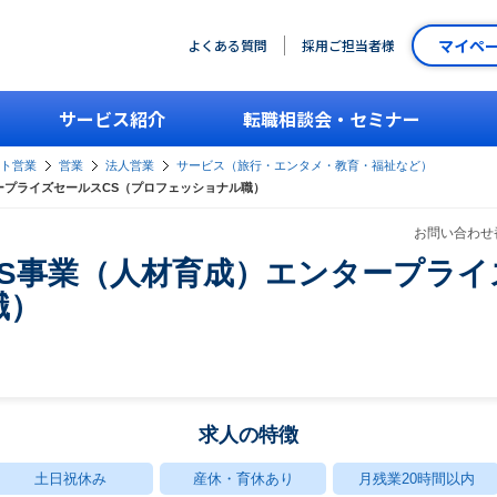
マイペ
よくある質問
採用ご担当者様
サービス紹介
転職相談会・セミナー
ント営業
営業
法人営業
サービス（旅行・エンタメ・教育・福祉など）
ープライズセールスCS（プロフェッショナル職）
お問い合わせ番
aS事業（人材育成）エンタープライ
職）
求人の特徴
土日祝休み
産休・育休あり
月残業20時間以内