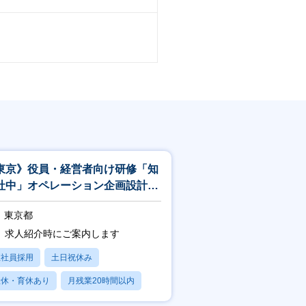
東京》役員・経営者向け研修「知
社中」オペレーション企画設計・
営／営業推進（プロフェッショナ
東京都
職
求人紹介時にご案内します
正社員採用
土日祝休み
産休・育休あり
月残業20時間以内
賞与あり