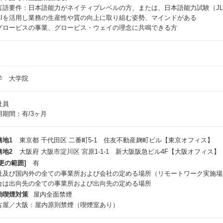
言語要件：日本語能力がネイティブレベルの方、または、日本語能力試験（JL
AIを活用し業務の生産性や質の向上に取り組む姿勢、マインドがある
グロービスの事業、グロービス・ウェイの理念に共鳴できる方
学 大学院
社員
用期間：有/3ヶ月
務地1
東京都 千代田区 二番町5-1 住友不動産麹町ビル【東京オフィス】
務地2
大阪府 大阪市淀川区 宮原1-1-1 新大阪阪急ビル4F【大阪オフィス】
更の範囲]
有
社及び国内外の全ての事業所および会社の定める場所（リモートワーク実施場
合は出向先の全ての事業所および出向先の定める場所
動喫煙対策
屋内全面禁煙
古屋／大阪：屋内原則禁煙（喫煙室あり）