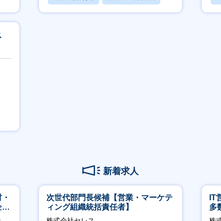
賞与あり
ス
新着求人
材・
次世代部門長候補【営業・マーケテ
I
企業
ィング組織統括責任者】
多
リ
社
株式会社セレス
株式