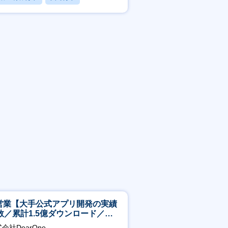
フレックス
T営業【大手公式アプリ開発の実績
数／累計1.5億ダウンロード／週4
モート／服装髪型自由】
会社DearOne