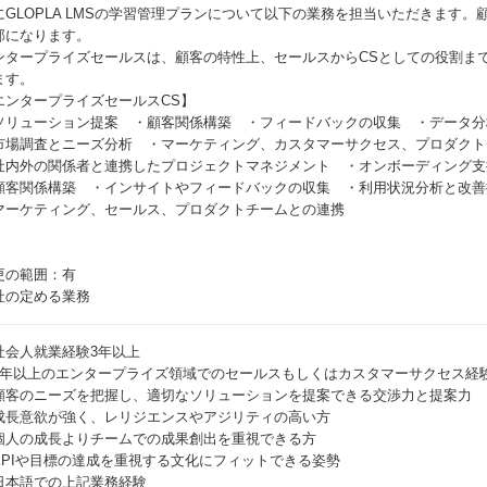
にGLOPLA LMSの学習管理プランについて以下の業務を担当いただきます
部になります。
ンタープライズセールスは、顧客の特性上、セールスからCSとしての役割ま
ます。
エンタープライズセールスCS】
ソリューション提案 ・顧客関係構築 ・フィードバックの収集 ・データ分
市場調査とニーズ分析 ・マーケティング、カスタマーサクセス、プロダクト
社内外の関係者と連携したプロジェクトマネジメント ・オンボーディング支
顧客関係構築 ・インサイトやフィードバックの収集 ・利用状況分析と改善
マーケティング、セールス、プロダクトチームとの連携
更の範囲：有
社の定める業務
社会人就業経験3年以上
3年以上のエンタープライズ領域でのセールスもしくはカスタマーサクセス経
顧客のニーズを把握し、適切なソリューションを提案できる交渉力と提案力
成長意欲が強く、レリジエンスやアジリティの高い方
個人の成長よりチームでの成果創出を重視できる方
KPIや目標の達成を重視する文化にフィットできる姿勢
日本語での上記業務経験