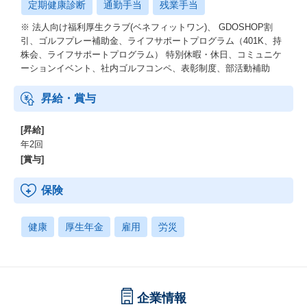
定期健康診断
通勤手当
残業手当
※ 法人向け福利厚生クラブ(ベネフィットワン)、 GDOSHOP割
引、ゴルフプレー補助金、ライフサポートプログラム（401K、持
株会、ライフサポートプログラム） 特別休暇・休日、コミュニケ
ーションイベント、社内ゴルフコンペ、表彰制度、部活動補助
昇給・賞与
[昇給]
年2回
[賞与]
保険
健康
厚生年金
雇用
労災
企業情報