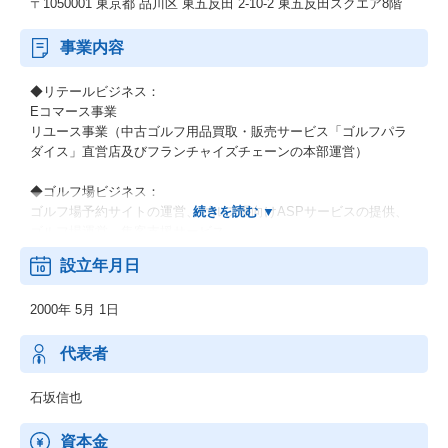
〒1050001 東京都 品川区 東五反田 2-10-2 東五反田スクエア8階
事業内容
◆リテールビジネス：
Eコマース事業
リユース事業（中古ゴルフ用品買取・販売サービス「ゴルフパラ
ダイス」直営店及びフランチャイズチェーンの本部運営）
◆ゴルフ場ビジネス：
ゴルフ場予約サイトの運営、ゴルフ場向けASPサービスの提供、
ゴルフ場運営、集客支援サービス
設立年月日
◆メディアビジネス：
インターネットメディア事業(ゴルフニュース・情報配信、コミュ
2000年 5月 1日
ニティサービス等)、広告事業(自社メディア広告媒体)
モバイル事業、検定事業
代表者
石坂信也
資本金