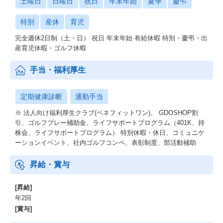
土曜日
日曜日
祝日
年末年始
夏季
慶弔
特別
産休
育児
完全週休2日制（土・日） 祝日 年末年始 有給休暇 特別・慶弔・出
産育児休暇・ゴルフ休暇
手当・福利厚生
定期健康診断
通勤手当
※ 法人向け福利厚生クラブ(ベネフィットワン)、 GDOSHOP割
引、ゴルフプレー補助金、ライフサポートプログラム（401K、持
株会、ライフサポートプログラム） 特別休暇・休日、コミュニケ
ーションイベント、社内ゴルフコンペ、表彰制度、部活動補助
昇給・賞与
[昇給]
年2回
[賞与]