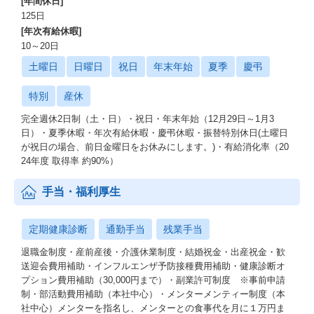
[年間休日]
125日
[年次有給休暇]
10～20日
土曜日
日曜日
祝日
年末年始
夏季
慶弔
特別
産休
完全週休2日制（土・日）・祝日・年末年始（12月29日～1月3
日）・夏季休暇・年次有給休暇・慶弔休暇・振替特別休日(土曜日
が祝日の場合、前日金曜日をお休みにします。)・有給消化率（20
24年度 取得率 約90%）
手当・福利厚生
定期健康診断
通勤手当
残業手当
退職金制度・産前産後・介護休業制度・結婚祝金・出産祝金・歓
送迎会費用補助・インフルエンザ予防接種費用補助・健康診断オ
プション費用補助（30,000円まで）・副業許可制度 ※事前申請
制・部活動費用補助（本社中心）・メンターメンティー制度（本
社中心）メンターを指名し、メンターとの食事代を月に１万円ま