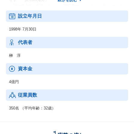
・国内最大級 厳選レストラン即時予約サービス「一休.comレス
トラン」
設立年月日
・極上の癒しを体験できる、厳選スパ「一休.comスパ」
・名店の味をご自宅で気軽にお楽しみいただける「一休.comお取
1998年 7月30日
り寄せ」
・厳選された宿泊施設の割引クーポンが返礼品で選べる「一休.co
mふるさと納税」
代表者
榊 淳
資本金
4億円
従業員数
350名 （平均年齢：32歳）