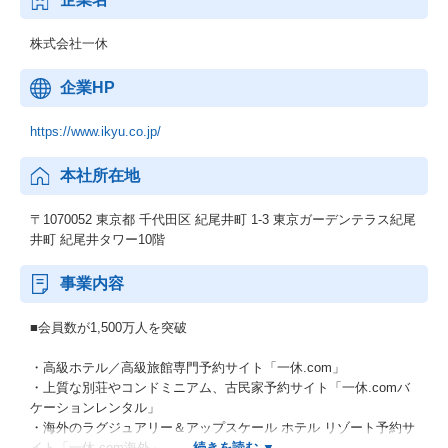
株式会社一休
企業HP
https://www.ikyu.co.jp/
本社所在地
〒1070052 東京都 千代田区 紀尾井町 1-3 東京ガーデンテラス紀尾
井町 紀尾井タワー10階
事業内容
■会員数が1,500万人を突破
・高級ホテル／高級旅館専門予約サイト「一休.com」
・上質な別荘やコンドミニアム、古民家予約サイト「一休.comバ
ケーションレンタル」
・海外のラグジュアリー＆アップスケール ホテル リゾート予約サ
イト「一休.com海外」