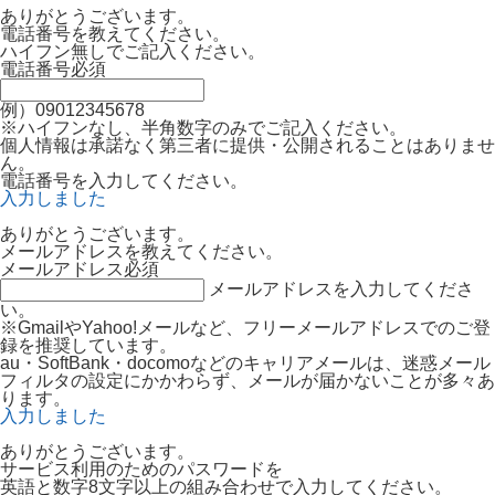
ありがとうございます。
電話番号を教えてください。
ハイフン無しでご記入ください。
電話番号
必須
例）09012345678
※ハイフンなし、半角数字のみでご記入ください。
個人情報は承諾なく第三者に提供・公開されることはありませ
ん。
電話番号を入力してください。
入力しました
ありがとうございます。
メールアドレスを教えてください。
メールアドレス
必須
メールアドレスを入力してくださ
い。
※GmailやYahoo!メールなど、フリーメールアドレスでのご登
録を推奨しています。
au・SoftBank・docomoなどのキャリアメールは、迷惑メール
フィルタの設定にかかわらず、メールが届かないことが多々あ
ります。
入力しました
ありがとうございます。
サービス利用のためのパスワードを
英語と数字8文字以上の組み合わせで入力してください。