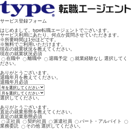
サービス登録フォーム
はじめまして。type転職エージェントでございます。
サービス利用にあたり、何点か質問させていただきます。
※所要時間は1分ほどです。
※無料でご利用いただけます。
現在の就業状況を教えてください。
現在の就業状況
必須
在職中
離職中
退職予定
就業経験なし
選択してく
ださい。
ありがとうございます。
退職年月を教えてください。
退職年月
必須
選択してください。
ありがとうございます。
直近の就業形態を教えてください。
直近の就業形態
必須
正社員
契約社員
派遣社員
パート・アルバイト
業務委託
その他
選択してください。