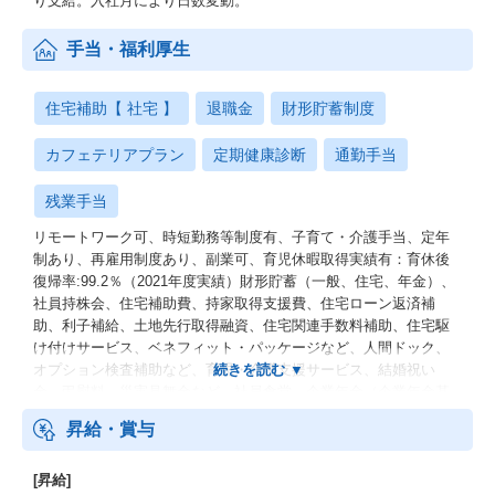
り支給。入社月により日数変動。
手当・福利厚生
住宅補助【 社宅 】
退職金
財形貯蓄制度
カフェテリアプラン
定期健康診断
通勤手当
残業手当
リモートワーク可、時短勤務等制度有、子育て・介護手当、定年
制あり、再雇用制度あり、副業可、育児休暇取得実績有：育休後
復帰率:99.2％（2021年度実績）財形貯蓄（一般、住宅、年金）、
社員持株会、住宅補助費、持家取得支援費、住宅ローン返済補
助、利子補給、土地先行取得融資、住宅関連手数料補助、住宅駆
け付けサービス、ベネフィット・パッケージなど、人間ドック、
オプション検査補助など、育児・介護支援サービス、結婚祝い
金、弔慰料、災害見舞金など、社員食堂、企業年金（企業年金基
金、確定拠出年金）、電気通信共済会(個人年金、遺児育英基金)
昇給・賞与
[昇給]