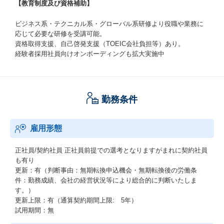
【教育制度及び資格補助】
ビジネス系・テクニカル系・グローバル系研修より役職や業務に
応じて必要な研修を受講可能。
資格取得支援、自己啓発支援（TOEIC会社負担等）あり。
経験者採用社員向けオンボーディングも拡大実施中
勤務条件
雇用形態
正社員/契約社員
正社員前提での選考となりますがまれに契約社員
も有り
更新：有（判断事由：無期転換申込機会・無期転換後の労働条
件：勤務成績、会社の経営状況等により総合的に判断いたしま
す。）
更新上限：有（通算契約期間上限: 5年）
試用期間：無