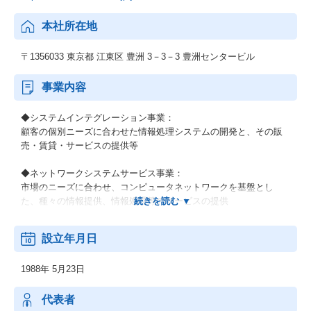
本社所在地
〒1356033 東京都 江東区 豊洲 3－3－3 豊洲センタービル
事業内容
◆システムインテグレーション事業：
顧客の個別ニーズに合わせた情報処理システムの開発と、その販
売・賃貸・サービスの提供等
◆ネットワークシステムサービス事業：
市場のニーズに合わせ、コンピュータネットワークを基盤とし
た、種々の情報提供、情報処理等のサービスの提供
◆その他の事業：
設立年月日
顧客の経営上の問題点に係わる調査・分析、情報処理システムの
在り方に係わる企画・提案、保守・ファシリティマネジメント等
1988年 5月23日
代表者