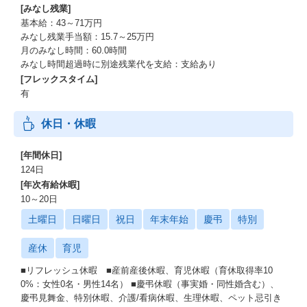
[みなし残業]
基本給：43～71万円
みなし残業手当額：15.7～25万円
月のみなし時間：60.0時間
みなし時間超過時に別途残業代を支給：支給あり
[フレックスタイム]
有
休日・休暇
[年間休日]
124日
[年次有給休暇]
10～20日
土曜日
日曜日
祝日
年末年始
慶弔
特別
産休
育児
■リフレッシュ休暇 ■産前産後休暇、育児休暇（育休取得率10
0%：女性0名・男性14名） ■慶弔休暇（事実婚・同性婚含む）、
慶弔見舞金、特別休暇、介護/看病休暇、生理休暇、ペット忌引き