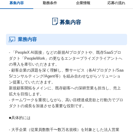
募集内容
勤務条件
企業情報
応募の流れ
募集内容
業務内容
- 「PeopleX AI面接」などの新規AIプロダクトや、既存SaaSプロ
ダクト「PeopleWork」の更なるエンタープライズクライアントへ
の導入を牽引いただきます。
- 顧客企業の課題を深く理解し、弊サービス（各AIプロダクト/Saa
S/コンサルティング/Agent等）を組み合わせながらソリューショ
ン提案していただきます。
新規顧客開拓をメインに、既存顧客への深耕営業も担当し、売上
拡大を目指します。
- チームワークを重視しながら、高い目標達成意欲と行動力でプロ
ダクトの成長を加速させる重要な役割です。
■具体的には
- 大手企業（従業員数数千〜数万名規模）を対象とした法人営業