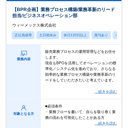
【BPR企画】業務プロセス構築/業務革新のリード
担当/ビジネスオペレーション部
ウィーメックス株式会社
正社員採用
土日祝休み
休日120日以上
賞与あり
パパマ
販売業務プロセスの運用管理などをお任せ
します。
業務内容
現在もBPOを活用してオペレーションの標
準化／システム化を進めており、さらなる
効率的な業務プロセス構築や業務革新のリ
ードをしていただきたいと考えています。
…続きを読む
■必須条件
・業務フローを書いて、自らを取り巻く業
対象となる方
務の流れを可視化したことがある方
…続きを読む