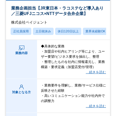
業務企画担当【JR東日本・ラコステなど導入あり
／三菱UFJニコス×NTTデータ合弁企業】
株式会社ペイジェント
正社員採用
土日祝休み
休日120日以上
業界未経験OK
月
◆具体的な業務
・加盟店や社内ヒアリング等により、ユー
業務内容
ザー要望/ビジネス要求を抽出し、整理
・整理したものを社内に情報還元し、業務
構築・要求定義（加盟店受付/管理）
…続きを読む
・業務要件を理解し、業務/サービス仕様に
反映させた経験
対象となる方
・高いコミュニケーション能力や社内外で
の調整力
…続きを読む