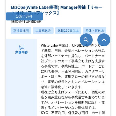
BizOps(White Label事業) Manager候補【リモー
ト可能／フルフレックス】
1-37 / 37件
株式会社UPSIDER
正社員採用
土日祝休み
休日120日以上
産休・育休あり
White Label事業は、UPSIDERが持つカー
ド基盤、与信、金融オペレーションの強み
業務内容
を外部パートナーに提供し、パートナー自
社ブランドのカード事業立ち上げを支援す
る事業です。事業特性上、パートナーごと
にKYC要件、不正利用対応、カスタマーサ
ポート対応等、運用フローの在り方が異な
り、事業の成長とともにオペレーションは
急速に複雑化していきます。
現在は立ち上げフェーズにあり、個別の対
応を積み重ねながら事業運営を進めていま
すが、オペレーションを横断的に設計・改
善するメンバーがいない現体制では、
KYC、不正利用、督促及び回収、カード製