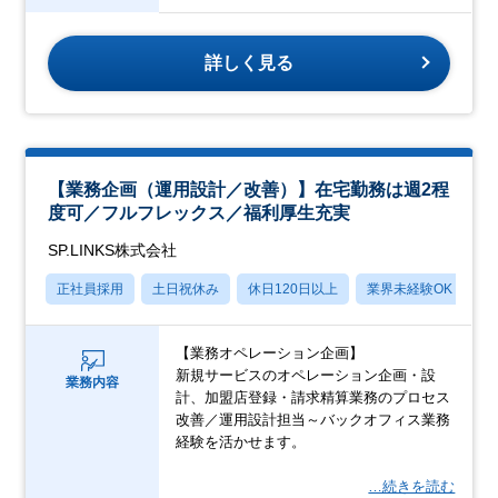
詳しく見る
【業務企画（運用設計／改善）】在宅勤務は週2程
度可／フルフレックス／福利厚生充実
SP.LINKS株式会社
正社員採用
土日祝休み
休日120日以上
業界未経験OK
月
【業務オペレーション企画】
新規サービスのオペレーション企画・設
業務内容
計、加盟店登録・請求精算業務のプロセス
改善／運用設計担当～バックオフィス業務
経験を活かせます。
…続きを読む