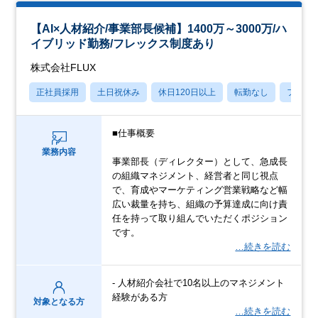
【AI×人材紹介/事業部長候補】1400万～3000万/ハ
イブリッド勤務/フレックス制度あり
株式会社FLUX
正社員採用
土日祝休み
休日120日以上
転勤なし
フレッ
■仕事概要
業務内容
事業部長（ディレクター）として、急成長
の組織マネジメント、経営者と同じ視点
で、育成やマーケティング営業戦略など幅
広い裁量を持ち、組織の予算達成に向け責
任を持って取り組んでいただくポジション
です。
…続きを読む
- 人材紹介会社で10名以上のマネジメント
経験がある方
対象となる方
…続きを読む