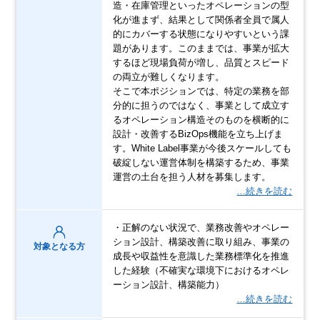
造・在庫管理といったオペレーションの型
化が進まず、結果として関係者全員で属人
的にカバーする状態になりやすいという課
題があります。このままでは、事業が拡大
するほど現場負荷が増し、品質とスピード
の両立が難しくなります。
そこで本ポジションでは、特定の業務を部
分的に担うのではなく、事業として成立す
るオペレーション構造そのものを横断的に
設計・改善するBizOps機能を立ち上げま
す。White Label事業が今後スケールしても
破綻しない運営体制を構築するため、事業
運営の土台を担う人材を募集します。
…続きを読む
・正解のない状況で、業務改善やオペレー
ション設計、構築改善に取り組み、事業の
対象となる方
成長や収益性を意識した業務標準化を推進
した経験（不確実な環境下におけるオペレ
ーション設計、構築能力）
…続きを読む