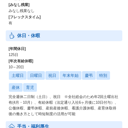
[みなし残業]
みなし残業なし
[フレックスタイム]
有
休日・休暇
[年間休日]
125日
[年次有給休暇]
10～20日
土曜日
日曜日
祝日
年末年始
慶弔
特別
産休
育児
完全週休二日制（土日）、祝日 ※全社総会のため年2回土曜出社
有(4月・10月）、有給休暇（法定通り入社6ヶ月後に10日付与）、
公傷休暇、慶弔休暇、産前産後休暇、看護介護休暇、産育休取得
後の働き方として時短制度の活用が可能
手当・福利厚生