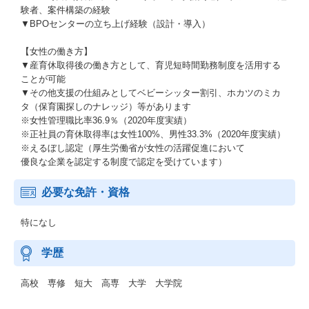
験者、案件構築の経験
▼BPOセンターの立ち上げ経験（設計・導入）
【女性の働き方】
▼産育休取得後の働き方として、育児短時間勤務制度を活用する
ことが可能
▼その他支援の仕組みとしてベビーシッター割引、ホカツのミカ
タ（保育園探しのナレッジ）等があります
※女性管理職比率36.9％（2020年度実績）
※正社員の育休取得率は女性100%、男性33.3%（2020年度実績）
※えるぼし認定（厚生労働省が女性の活躍促進において
優良な企業を認定する制度で認定を受けています）
必要な免許・資格
特になし
学歴
高校 専修 短大 高専 大学 大学院