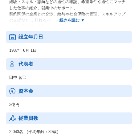
経験・スキル・志向などの適性の確認、希望条件や適性にマッチ
した仕事の紹介、就業中のサポート、
契約関係の企業との交渉、給与や社会保険の管理、スキルアップ
の支援など… 頼れるパートナーとして。
―【企業に対して】
人材戦略や人材活用についてのアドバイス、採用、就業中のマネ
設立年月日
ジメント、コンプライアンスの相談相手、
給与・社会保険の管理など… 人事の仕事のパートナーとして。
1987年 6月 1日
代表者
田中 智己
資本金
3億円
従業員数
2,043名 （平均年齢：39歳）