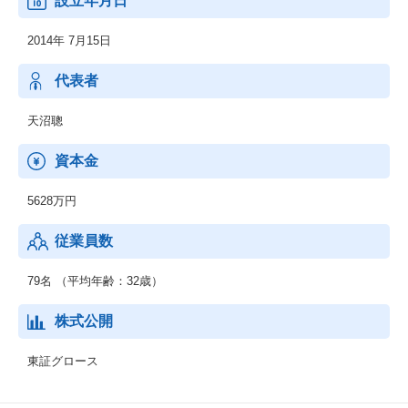
設立年月日
月額9,800円で何度でも洋服を借りることができ、返却期限は一切
ありません。
2014年 7月15日
「ヤマト運輸」と提携し配送ルートの確保、「寺田倉庫」と提携
し倉庫の確保、「ホワイト急便」と提携し、クリーニングも管理
するなど他企業と提携を結び独自のルートを確立させています。
代表者
これまでになかった新しいビジネスモデルとして「グッドデザイ
ン賞2015」を受賞いたしました。
天沼聰
今後も、より会員様へお届けする洋服の品質管理の徹底および将
来的なサービス拡大に向けてさらなる新規サービスの立ち上げを
資本金
行って行きます。
5628万円
従業員数
79名 （平均年齢：32歳）
株式公開
東証グロース