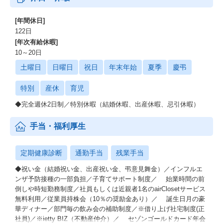
[年間休日]
122日
[年次有給休暇]
10～20日
土曜日
日曜日
祝日
年末年始
夏季
慶弔
特別
産休
育児
◆完全週休2日制／特別休暇（結婚休暇、出産休暇、忌引休暇）
手当・福利厚生
定期健康診断
通勤手当
残業手当
◆祝い金（結婚祝い金、出産祝い金、弔意見舞金）／インフルエ
ンザ予防接種の一部負担／子育てサポート制度／ 始業時間の前
倒しや時短勤務制度／社員もしくは近親者1名のairClosetサービス
無料利用／従業員持株会（10％の奨励金あり）／ 誕生日月の豪
華ディナー／部門毎の飲み会の補助制度／※借り上げ社宅制度(正
社員)／※ietty BIZ（不動産仲介）／ セゾンゴールドカード年会