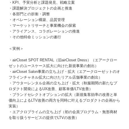
・KPI、予実分析と課題発見、戦略立案
・課題解決プロジェクトの企画と推進
・各部門との折衝・調整
・オペレーション構築、品質管理
・マーケットリサーチと事業機会の探索
・アライアンス、コラボレーションの推進
・その他特命ミッションの遂行
＜実例＞
・airCloset SPOT RENTAL（旧airCloset Dress）（エアークロー
ゼットのユースケース拡大に向けた新規事業の創出）
・airCloset Salon事業の立ち上げ・拡大（エアークローゼットのオ
フラインチャネル拡大に向けたリアル店舗事業の創出）
・アウターレンタル企画の立ち上げ・拡大（秋服期間の新たなプ
ロダクト開発によるUX改善、顧客単価/LTV改善）
・ブランドセレクトオプションの拡大（新規集客効率の改善と単
価向上によるLTV改善の両方を同時に叶えるプロダクトの企画から
実装）
・エアクロプライムの立ち上げ（初の会員プログラム・無形商材
を取り扱うサービスの提供でLTVの改善）