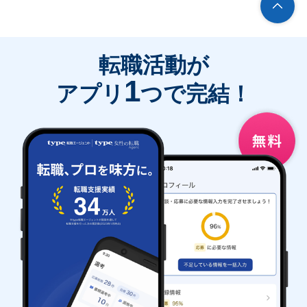
転職活動が
1
アプリ
つで完結！