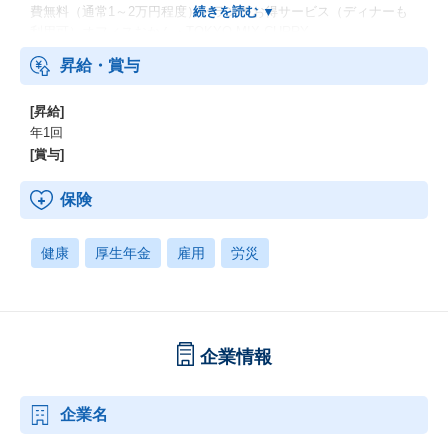
費無料（通常1～2万円程度）／ランチお得サービス（ディナーも
利用可）オフィスおかん・TOKYO MIX CURRY
昇給・賞与
[昇給]
年1回
[賞与]
保険
健康
厚生年金
雇用
労災
企業情報
企業名