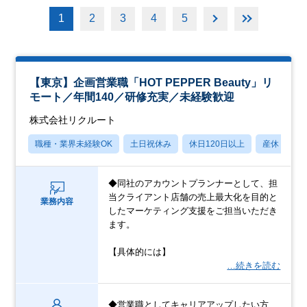
1
2
3
4
5
【東京】企画営業職「HOT PEPPER Beauty」リ
モート／年間140／研修充実／未経験歓迎
株式会社リクルート
職種・業界未経験OK
土日祝休み
休日120日以上
産休・育休
◆同社のアカウントプランナーとして、担
当クライアント店舗の売上最大化を目的と
業務内容
したマーケティング支援をご担当いただき
ます。
【具体的には】
…続きを読む
◆営業職としてキャリアアップしたい方