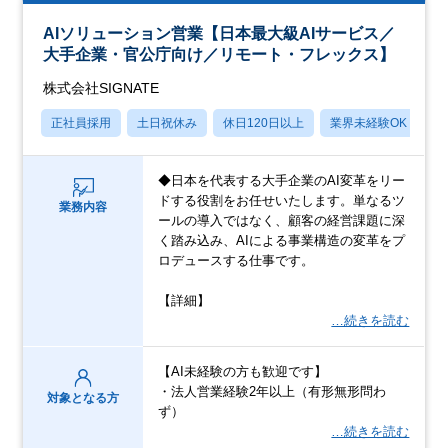
AIソリューション営業【日本最大級AIサービス／
大手企業・官公庁向け／リモート・フレックス】
株式会社SIGNATE
正社員採用
土日祝休み
休日120日以上
業界未経験OK
産
◆日本を代表する大手企業のAI変革をリー
ドする役割をお任せいたします。単なるツ
業務内容
ールの導入ではなく、顧客の経営課題に深
く踏み込み、AIによる事業構造の変革をプ
ロデュースする仕事です。
【詳細】
…続きを読む
【AI未経験の方も歓迎です】
・法人営業経験2年以上（有形無形問わ
対象となる方
ず）
…続きを読む