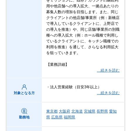
をミッションに、既存アカウントの継続利
用や他店舗への導入拡大、一拠点あたりの
募集人数の増加を目指します。また、同じ
クライアントの他店舗/事業所（例：新橋店
で導入しているクライアントに、上野店で
の導入を推進）や、同じ店舗/事業所の別職
種への導入拡大（例：ホール職種で利用し
ているクライアントに、キッチン職種での
利用を推進）を通して、さらなる利用拡大
を狙っていきます。
【業務詳細】
…続きを読む
・法人営業経験（目安3年以上）
…続きを読む
対象となる方
東京都
大阪府
北海道
宮城県
長野県
愛知
県
広島県
福岡県
勤務地