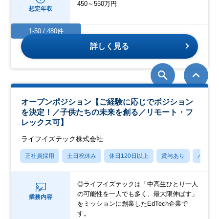
450～550万円
想定年収
1-50 / 480件
詳しく見る
オープンポジション【ご経験に応じでポジション
を決定！／子供たちの未来を創る／リモート・フ
レックス可】
ライフイズテック株式会社
正社員採用
土日祝休み
休日120日以上
賞与あり
パパマ
◎ライフイズテックは「中高生ひとり一人
の可能性を一人でも多く、最大限伸ばす」
業務内容
をミッションに創業したEdTech企業で
す。