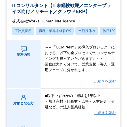
ITコンサルタント【IT未経験歓迎／エンタープラ
イズ向け／リモート／クラウドERP】
株式会社Works Human Intelligence
正社員採用
職種・業界未経験OK
土日祝休み
休日120日以上
～～「COMPANY」の導入プロジェクトに
おける、以下の全プロセスでのコンサルテ
業務内容
ィングを担っていただきます。～～
業務は大きく分けて、営業支援・導入・運
用フェーズに分かれます。
…続きを読む
■以下いずれかのご経験を1年以上
・無形商材（IT商材・広告・人材紹介・金
対象となる方
融など）の法人営業経験
…続きを読む