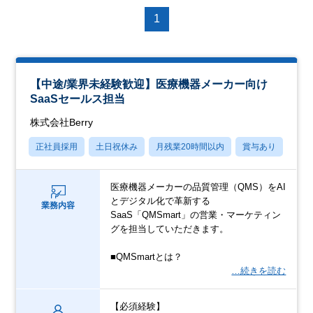
1
【中途/業界未経験歓迎】医療機器メーカー向け
SaaSセールス担当
株式会社Berry
正社員採用
土日祝休み
月残業20時間以内
賞与あり
学歴
医療機器メーカーの品質管理（QMS）をAI
とデジタル化で革新する
業務内容
SaaS「QMSmart」の営業・マーケティン
グを担当していただきます。
■QMSmartとは？
…続きを読む
【必須経験】