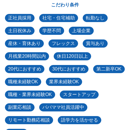
こだわり条件
正社員採用
社宅・住宅補助
転勤なし
土日祝休み
学歴不問
上場企業
産休・育休あり
フレックス
賞与あり
月残業20時間以内
休日120日以上
20代におすすめ
30代におすすめ
第二新卒OK
職種未経験OK
業界未経験OK
職種・業界未経験OK
スタートアップ
副業応相談
パパママ社員活躍中
リモート勤務応相談
語学力を活かせる