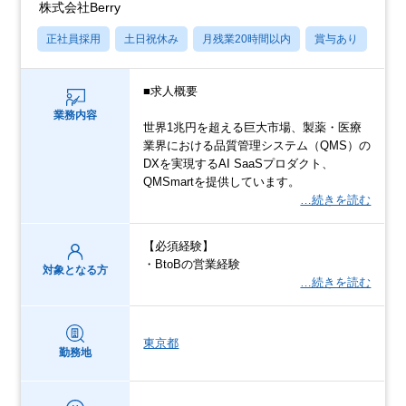
株式会社Berry
正社員採用
土日祝休み
月残業20時間以内
賞与あり
学歴
■求人概要
業務内容
世界1兆円を超える巨大市場、製薬・医療
業界における品質管理システム（QMS）の
DXを実現するAI SaaSプロダクト、
QMSmartを提供しています。
…続きを読む
【必須経験】
・BtoBの営業経験
対象となる方
…続きを読む
東京都
勤務地