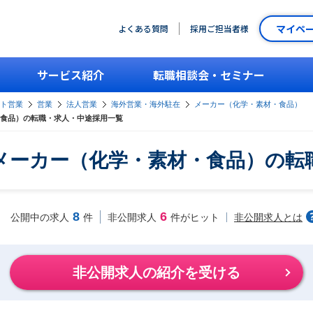
マイペ
よくある質問
採用ご担当者様
サービス紹介
転職相談会・セミナー
ント営業
営業
法人営業
海外営業・海外駐在
メーカー（化学・素材・食品）
食品）の転職・求人・中途採用一覧
メーカー（化学・素材・食品）の転
8
6
非公開求人とは
公開中の求人
件
非公開求人
件がヒット
非公開求人の紹介を受ける