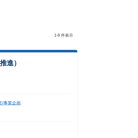
1-8 件表示
ル推進）
/事業企画