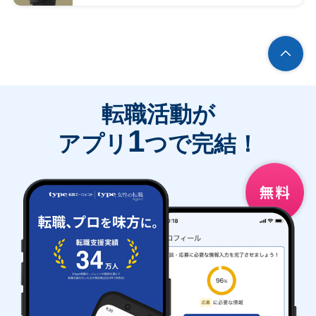
転職活動が
1
アプリ
つで完結！