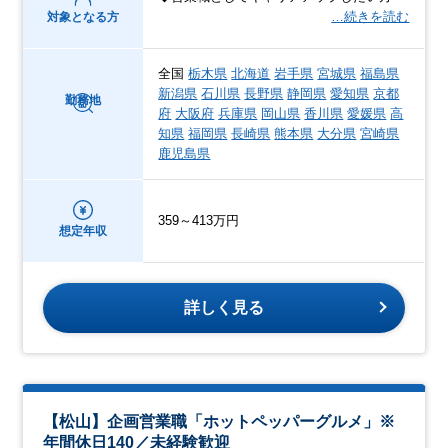
…続きを読む
対象となる方
全国
栃木県
北海道
岩手県
宮城県
福島県
新潟県
石川県
長野県
静岡県
愛知県
京都
勤務地
府
大阪府
兵庫県
岡山県
香川県
愛媛県
高
知県
福岡県
長崎県
熊本県
大分県
宮崎県
鹿児島県
359～413万円
想定年収
詳しく見る
【松山】企画営業職「ホットペッパーグルメ」※
年間休日140／未経験歓迎