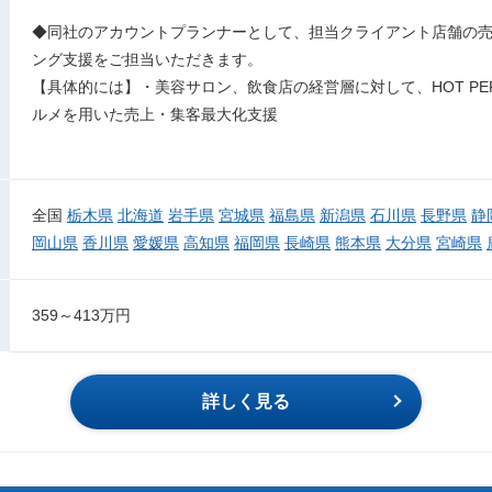
◆同社のアカウントプランナーとして、担当クライアント店舗の
ング支援をご担当いただきます。
【具体的には】・美容サロン、飲食店の経営層に対して、HOT PEPP
ルメを用いた売上・集客最大化支援
全国
栃木県
北海道
岩手県
宮城県
福島県
新潟県
石川県
長野県
静
岡山県
香川県
愛媛県
高知県
福岡県
長崎県
熊本県
大分県
宮崎県
359～413万円
詳しく見る