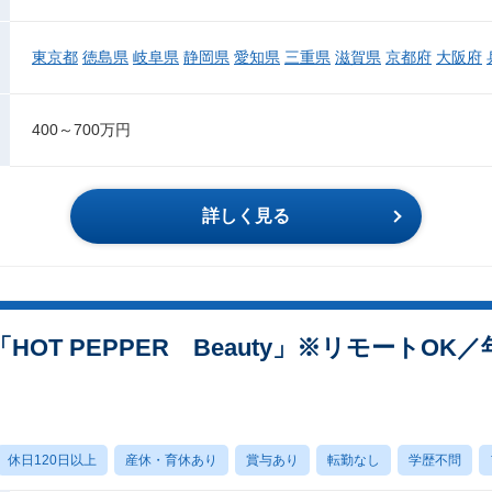
東京都
徳島県
岐阜県
静岡県
愛知県
三重県
滋賀県
京都府
大阪府
400～700万円
詳しく見る
OT PEPPER Beauty」※リモートOK
休日120日以上
産休・育休あり
賞与あり
転勤なし
学歴不問