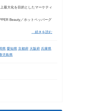
売上最大化を目的としたマーケティ
ER Beauty／ホットペッパーグ
…続きを読む
岡県
愛知県
京都府
大阪府
兵庫県
鹿児島県