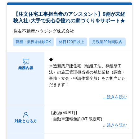
【注文住宅工事担当者のアシスタント】9割が未経
験入社♪大手で安心◎憧れの家づくりをサポート★
住友不動産ハウジング株式会社
職種・業界未経験OK
休日120日以上
月残業20時間以内
転勤
◆
木造新築戸建住宅（軸組工法、枠組壁工
業務内容
法）の施工管理担当者の補助業務（調査・
事務・立会・申請作業全般）をご担当いた
だきます！
…続きを読む
【必須(MUST)】
・自動車運転免許(AT 限定可)
対象となる方
…続きを読む