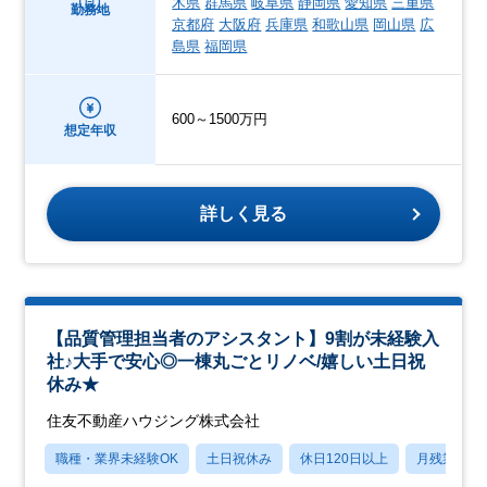
木県
群馬県
岐阜県
静岡県
愛知県
三重県
勤務地
京都府
大阪府
兵庫県
和歌山県
岡山県
広
島県
福岡県
600～1500万円
想定年収
詳しく見る
【品質管理担当者のアシスタント】9割が未経験入
社♪大手で安心◎一棟丸ごとリノベ/嬉しい土日祝
休み★
住友不動産ハウジング株式会社
職種・業界未経験OK
土日祝休み
休日120日以上
月残業20