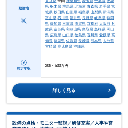
東京都
全国
神奈川県
埼玉県
千葉県
茨城
県
栃木県
群馬県
北海道
青森県
岩手県
宮
勤務地
城県
秋田県
山形県
福島県
山梨県
新潟県
富山県
石川県
福井県
長野県
岐阜県
静岡
県
愛知県
三重県
滋賀県
京都府
大阪府
兵
庫県
奈良県
和歌山県
鳥取県
島根県
岡山
県
広島県
山口県
徳島県
香川県
愛媛県
高
知県
福岡県
佐賀県
長崎県
熊本県
大分県
宮崎県
鹿児島県
沖縄県
308～500万円
想定年収
詳しく見る
設備の点検・モニター監視／研修充実／人事や営