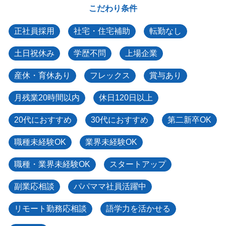
こだわり条件
正社員採用
社宅・住宅補助
転勤なし
土日祝休み
学歴不問
上場企業
産休・育休あり
フレックス
賞与あり
月残業20時間以内
休日120日以上
20代におすすめ
30代におすすめ
第二新卒OK
職種未経験OK
業界未経験OK
職種・業界未経験OK
スタートアップ
副業応相談
パパママ社員活躍中
リモート勤務応相談
語学力を活かせる