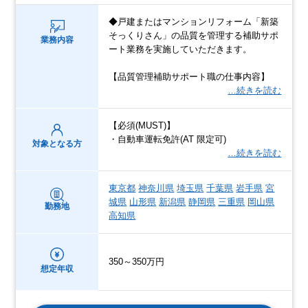
◆戸建またはマンションリフォーム「新築
そっくりさん」の品質を管理する補助サポ
業務内容
ート業務を実施していただきます。
【品質管理補助サポート職の仕事内容】
…続きを読む
【必須(MUST)】
・自動車運転免許(AT 限定可)
対象となる方
…続きを読む
東京都
神奈川県
埼玉県
千葉県
岩手県
宮
城県
山形県
新潟県
静岡県
三重県
岡山県
勤務地
高知県
350～350万円
想定年収