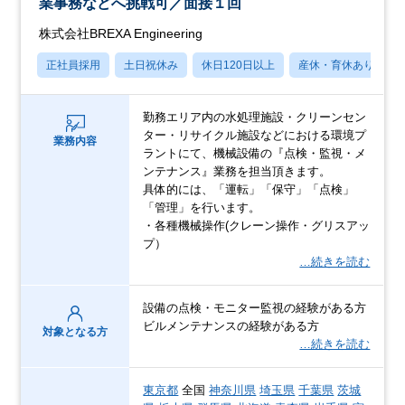
業事務などへ挑戦可／面接１回
株式会社BREXA Engineering
正社員採用
土日祝休み
休日120日以上
産休・育休あり
勤務エリア内の水処理施設・クリーンセン
ター・リサイクル施設などにおける環境プ
業務内容
ラントにて、機械設備の『点検・監視・メ
ンテナンス』業務を担当頂きます。
具体的には、「運転」「保守」「点検」
「管理」を行います。
・各種機械操作(クレーン操作・グリスアッ
プ）
…続きを読む
設備の点検・モニター監視の経験がある方
ビルメンテナンスの経験がある方
対象となる方
…続きを読む
東京都
全国
神奈川県
埼玉県
千葉県
茨城