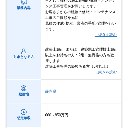
主として弊社の施工建物の修繕・メンテナ
ンス工事管理をお願いします。
業務内容
お客さまからの建物の修繕・メンテナンス
工事のご依頼を元に
見積の作成･提示、業者の手配･管理を行い
ます。
…続きを読む
建築士1級 または 建築施工管理技士1級
以上をお持ちの方＊2級・無資格の方も歓
対象となる方
迎します
建築工事管理の経験ある方（5年以上）
…続きを読む
静岡県
勤務地
660～850万円
想定年収