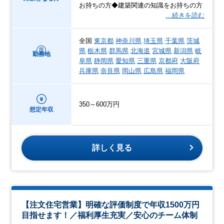
お持ちの方◆建築関連の知識をお持ちの方
…続きを読む
全国
東京都
神奈川県
埼玉県
千葉県
茨城
県
栃木県
群馬県
北海道
宮城県
新潟県
岐
勤務地
阜県
静岡県
愛知県
三重県
京都府
大阪府
兵庫県
奈良県
岡山県
広島県
福岡県
350～600万円
想定年収
詳しく見る
【注文住宅営業】明確な評価制度で年収1500万円
目指せます！／福利厚生充実／安心のチーム体制