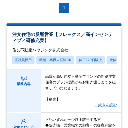
1
注文住宅の反響営業【フレックス／高インセンテ
ィブ／研修充実】
住友不動産ハウジング株式会社
正社員採用
職種・業界未経験OK
休日120日以上
産休・育休
品質が高い住友不動産ブランドの新築注文
住宅のプラン提案からお引き渡しまでを担
業務内容
当していただきます。
【顧客】
…続きを読む
下記いずれか一つ以上該当する方
◆販売職・営業職での顧客への提案経験を
対象となる方