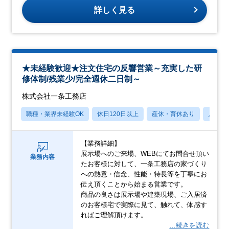
詳しく見る
★未経験歓迎★注文住宅の反響営業～充実した研
修体制/残業少/完全週休二日制～
株式会社一条工務店
職種・業界未経験OK
休日120日以上
産休・育休あり
月残業
【業務詳細】
展示場へのご来場、WEBにてお問合せ頂い
業務内容
たお客様に対して、一条工務店の家づくり
への熱意・信念、性能・特長等を丁寧にお
伝え頂くことから始まる営業です。
商品の良さは展示場や建築現場、ご入居済
のお客様宅で実際に見て、触れて、体感す
ればご理解頂けます。
…続きを読む