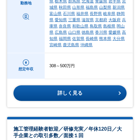
県
栃木県
群馬県
北海道
青森県
岩手県
宮
勤務地
城県
秋田県
山形県
福島県
山梨県
新潟県
富山県
石川県
福井県
長野県
岐阜県
静岡
県
愛知県
三重県
滋賀県
京都府
大阪府
兵
庫県
奈良県
和歌山県
鳥取県
島根県
岡山
県
広島県
山口県
徳島県
香川県
愛媛県
高
知県
福岡県
佐賀県
長崎県
熊本県
大分県
宮崎県
鹿児島県
沖縄県
308～500万円
想定年収
詳しく見る
施工管理経験者歓迎／研修充実／年休120日／大
手企業との取引多数／面接１回