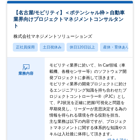
【名古屋/モビリティ】＜ポテンシャル枠＞自動車
業界向けプロジェクトマネジメントコンサルタン
ト
株式会社マネジメントソリューションズ
正社員採用
土日祝休み
休日120日以上
産休・育休あり
モビリティ業界に於いて、In Car領域（車
載機、各種センサー等）のソフトウェア開
業務内容
発プロジェクトに参画して頂きます。
モビリティ業界の開発プロジェクトに於け
るエンジニアリング知識を持ち合わせたプ
ロジェクトコントローラー®（PJC）とし
て、PJ状況を正確に把握/可視化と問題を
早期発見し、リーダーが意思決定する為の
情報を得られる環境を作る役割を担当。
主な業務は以下の内容ですが、プロジェク
トマネジメントに関する体系的な知識やス
キルは入社後に体得して頂きます。