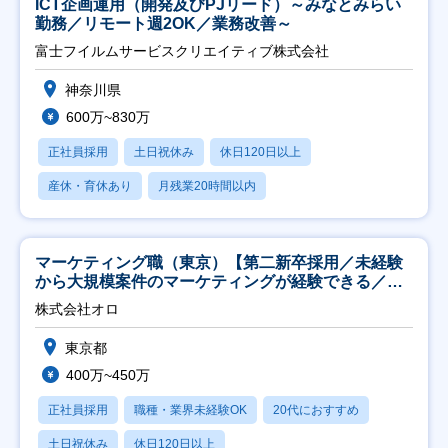
ICT企画運用（開発及びPJリード）～みなとみらい
勤務／リモート週2OK／業務改善～
富士フイルムサービスクリエイティブ株式会社
神奈川県
600万~830万
正社員採用
土日祝休み
休日120日以上
産休・育休あり
月残業20時間以内
マーケティング職（東京）【第二新卒採用／未経験
から大規模案件のマーケティングが経験できる／研
修充実】
株式会社オロ
東京都
400万~450万
正社員採用
職種・業界未経験OK
20代におすすめ
土日祝休み
休日120日以上