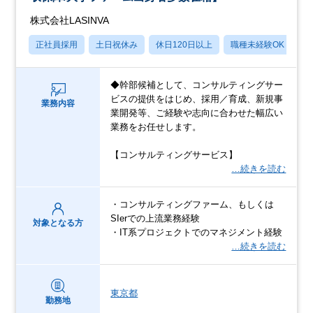
株式会社LASINVA
正社員採用
土日祝休み
休日120日以上
職種未経験OK
月
◆幹部候補として、コンサルティングサー
ビスの提供をはじめ、採用／育成、新規事
業務内容
業開発等、ご経験や志向に合わせた幅広い
業務をお任せします。
【コンサルティングサービス】
…続きを読む
・コンサルティングファーム、もしくは
SIerでの上流業務経験
対象となる方
・IT系プロジェクトでのマネジメント経験
…続きを読む
東京都
勤務地