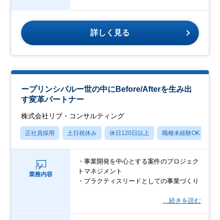
詳しく見る
ープリンシパルー世の中にBefore/Afterを生み出
す変革パートナー
株式会社リブ・コンサルティング
正社員採用
土日祝休み
休日120日以上
職種未経験OK
産
・事業開発を中心とする案件のプロジェク
トマネジメント
業務内容
・プラクティスリードとしての事業づくり
…続きを読む