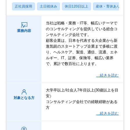
正社員採用
土日祝休み
休日120日以上
産休・育休あり
当社は戦略・業務・IT等、幅広いテーマで
のコンサルティングを提供している総合コ
業務内容
ンサルティング会社です。
顧客企業は、日本を代表する大企業から新
進気鋭のスタートアップ企業まで多岐に渡
り、ヘルスケア、製造、通信、流通、エネ
ルギー、IT、証券、保険等、幅広い業界
で、累計で数百社に上ります。
…続きを読む
大学卒以上/社会人7年目以上(30歳以上を目
安）
対象となる方
コンサルティング会社での経験経験がある
方
…続きを読む