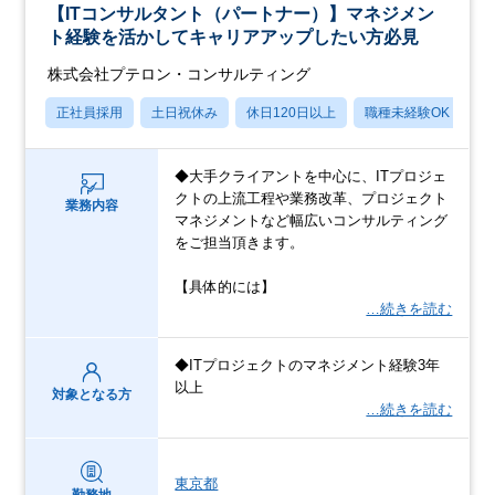
【ITコンサルタント（パートナー）】マネジメン
ト経験を活かしてキャリアアップしたい方必見
株式会社プテロン・コンサルティング
正社員採用
土日祝休み
休日120日以上
職種未経験OK
産
◆大手クライアントを中心に、ITプロジェ
クトの上流工程や業務改革、プロジェクト
業務内容
マネジメントなど幅広いコンサルティング
をご担当頂きます。
【具体的には】
…続きを読む
◆ITプロジェクトのマネジメント経験3年
以上
対象となる方
…続きを読む
東京都
勤務地