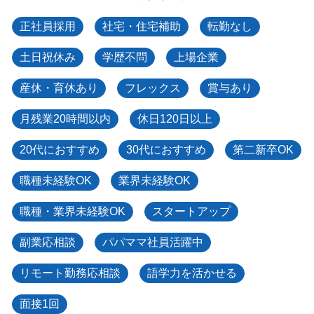
正社員採用
社宅・住宅補助
転勤なし
土日祝休み
学歴不問
上場企業
産休・育休あり
フレックス
賞与あり
月残業20時間以内
休日120日以上
20代におすすめ
30代におすすめ
第二新卒OK
職種未経験OK
業界未経験OK
職種・業界未経験OK
スタートアップ
副業応相談
パパママ社員活躍中
リモート勤務応相談
語学力を活かせる
面接1回