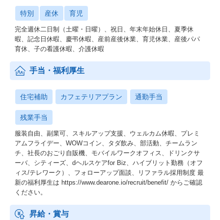
です。
特別
産休
育児
■健康支援■
完全週休二日制（土曜・日曜）、祝日、年末年始休日、夏季休
[dヘルスケアfor Biz]…dポイントをためながらオトクに健康増進で
暇、記念日休暇、慶弔休暇、産前産後休業、育児休業、産後パパ
きるアプリの利用が可能です。
育休、子の看護休暇、介護休暇
[インフル予防接種]…インフルエンザの予防接種が無料で受けられ
ます。
手当・福利厚生
■その他支援と制度■
[シティーズ]…会社最寄駅から3駅以内に居住している場合に、最
住宅補助
カフェテリアプラン
通勤手当
大3万円/月まで家賃の20％分の住宅補助費を支給します。
[ハイブリット勤務（オフィス/テレワーク）]…週1回のオフィス出
残業手当
社以外の日は自身の裁量によって勤務場所を選べます。
[フォローアップ面談]…入社6ヵ月間は、キャリアコンサルタント
服装自由、副業可、スキルアップ支援、ウェルカム休暇、プレミ
による定期面談を実施しています。
アムフライデー、WOWコイン、タダ飲み、部活動、チームラン
[リファラル採用制度]…社員の知人や友人を新たな仲間として迎え
チ、社長のおごり自販機、モバイルワークオフィス、ドリンクサ
入れる紹介採用制度を導入しています。
ーバ、シティーズ、dヘルスケアfor Biz、ハイブリット勤務（オフ
ィス/テレワーク）、フォローアップ面談、リファラル採用制度 最
DearOneの福利厚生『Breath』は、生命が進化するようにアップデ
新の福利厚生は https://www.dearone.io/recruit/benefit/ からご確認
ートし続けています。
ください。
最新の福利厚生はhttps://www.dearone.io/recruit/benefit/からご確認
ください。
昇給・賞与