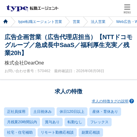
MENU
type転職エージェント営業
営業
法人営業
Web広告・
広告企画営業（広告代理店担当）【NTTドコモ
グループ／急成長中SaaS／福利厚生充実／残
業20h】
株式会社DearOne
お問い合わせ番号：570462 最終確認日：2026年08月08日
求人の特徴
求人の特徴タグの説明
正社員採用
土日祝休み
休日120日以上
産休・育休あり
月残業20時間以内
賞与あり
転勤なし
フレックス
社宅・住宅補助
リモート勤務応相談
副業応相談