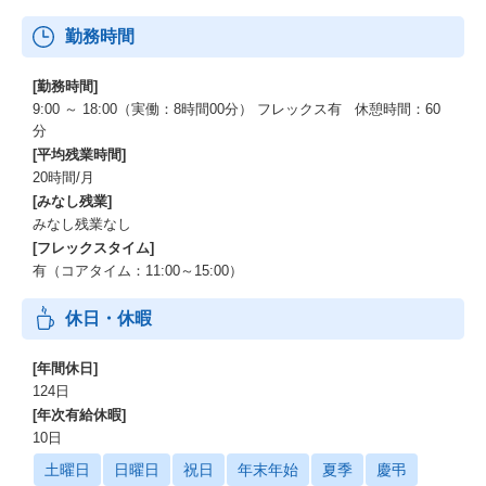
間最大3日ずつ積み立てることができます。
勤務時間
[詩季倶楽部]…全国にある共立リゾートの宿泊施設や飲食店をはじ
めとした対象施設の利用費を支援する法人会員プログラムです。
[勤務時間]
■コミュニケーション活性化■
9:00 ～ 18:00（実働：8時間00分） フレックス有 休憩時間：60
[WOWコイン]…従業員同士で、少額の成果給を送りあう仕組み。
分
獲得したコイン総額は毎月のピアボーナスとして給与に反映され
[平均残業時間]
ます。
20時間/月
[タダ飲み]…歓迎会や忘年会、記念イベントなど、会社主催の懇親
[みなし残業]
イベントに無料で参加できます。
みなし残業なし
[ハッピーフライデー]…毎月第1金曜日に社内で立食飲み会を開催
[フレックスタイム]
します。
有（コアタイム：11:00～15:00）
[部活動]…社員の自主的な団体活動への費用を支援します。
[チームランチ]…月に1回、各チームのランチ会の費用を一人あた
休日・休暇
り最大3,000円/月迄会社が負担します。
[社長のおごり自販機]…従業員が2人で社員証をタッチすると飲み
物が無料になる自販機を導入しています。
[年間休日]
124日
■業務環境のサポート■
[年次有給休暇]
[モバイルワークオフィス]…全国約300ヵ所に拠点を構えるシェア
10日
オフィスが利用可能です。
土曜日
日曜日
祝日
年末年始
夏季
慶弔
[ドリンクサーバ]…コーヒー、紅茶、緑茶がいつでも無料飲み放題