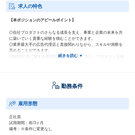
求人の特色
【本ポジションのアピールポイント】
◎自社プロダクトのさらなる成長を支え、事業と企業の未来を共
に築いていく貴重な経験を積むことができます。
◎業界最大手の広告代理店と直接関わりながら、スキルや洞察を
高めることができます。
◎WEB広告に関する周辺知識が得られると共に、プロダクト企画
力も磨くことができます。
◎広告代理店への営業スキルや、メディア開拓営業によるプレゼ
ン能力が身につきます。
◎入社後のオンボーディングプログラム完備。業務を一人称でこ
勤務条件
なすに至るまでの具体的なタスクとカリキュラムはあらかじめ明
確に設定しています。日々、成長の喜びを実感しながら一歩一歩
前進しましょう。
雇用形態
◎入社後はまずOJTで先輩社員と一緒に広告案件の進行を実施し
ながら、リアルな実務をご体感いただきます。疑問点の解消やノ
ウハウの共有には随時応じますので、実務を通じた即戦力として
正社員
のいち早いご活躍が可能です。
試用期間：有/3ヶ月
備考：※条件に変更なし
【DearOneのカルチャーと働く環境】