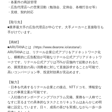
・各案件の商談管理
・広告代理店への営業活動（勉強会、定例会、各種打合せ等）
・見積、契約対応
【取引先】
■業界最大手の広告代理店が中心です。大手メーカーと直接取引も
手がけています。
【商材】
■ARUTANAとは（https://www.dearone.io/arutana/）
ARUTANAとは、リテール企業公式アプリをアドネットワーク化
し、横断的に広告配信が可能なリテール公式アプリアドネットワ
ークです。リテール公式アプリは75%が店舗内で起動されるた
め、購買意欲の高い消費者に対して直接訴求することが可能で、
高いコンバージョン率、投資対効果が見込めます。
【魅力】
・日本を代表するリテール企業との接点、NTTドコモ、博報堂な
どとの事業立案が可能です。
・入社後のオンボーディングプログラム完備。業務を一人称でこ
なすに至るまでの具体的なタスクとカリキュラムはあらかじめ明
確に設定しています。日々、成長の喜びを実感しながら一歩一歩