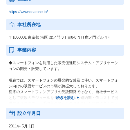
https://www.dearone.io/
本社所在地
〒1050001 東京都 港区 虎ノ門 3丁目8-8 NTT虎ノ門ビル 4Ｆ
事業内容
◆スマートフォンを利用した販売促進用システム・アプリケーシ
ョンの開発・販売しています。
現在では、スマートフォンの爆発的な普及に伴い、スマートフォ
ン向けの販促サービスの市場が急拡大しております。
従来のスマートフォンアプリの受託開発ではなく、自社サービス
として複数のモジュールをカスタマイズし短納期・低コストで提
供できますので、大手優良企業からの引き合いも非常に多く拡大
をしております。
設立年月日
2011年 5月 1日