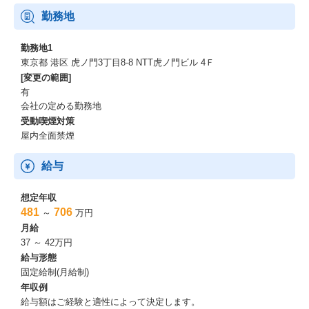
勤務地
https://www.dearone.io/recruit/culture/
勤務地1
【サービスやプロダクトの特徴と魅力】
東京都 港区 虎ノ門3丁目8-8 NTT虎ノ門ビル 4Ｆ
[変更の範囲]
https://www.dearone.io/recruit/service-product/
有
会社の定める勤務地
【充実したスキルアップ支援制度！福利厚生『Breath』】
受動喫煙対策
屋内全面禁煙
■スキルアップ支援■
[資格シエン]…業務に有効な資格を取得した場合に受験費用を会社
給与
にて負担します。
[語学シエン]…年に1回までTOEIC試験の受験費用を会社にて負担
します。
想定年収
[レッツラーニング]…技業務に活用できる知識の修得やスキル向上
481
706
～
万円
につながる書籍購入費用を会社にて負担します。
月給
37 ～ 42万円
■プライベートの充実■
給与形態
[ウェルカム休暇]…初年度に付与される10日間の年次有給休暇のう
固定給制(月給制)
ち5日間を、入社したその日より即日利用できます。
年収例
[プレミアムフライデー]…毎月最終金曜日は15時に退社可能です。
給与額はご経験と適性によって決定します。
[ストック休暇]…期限内に利用しきれなかった年次有給休暇を、年