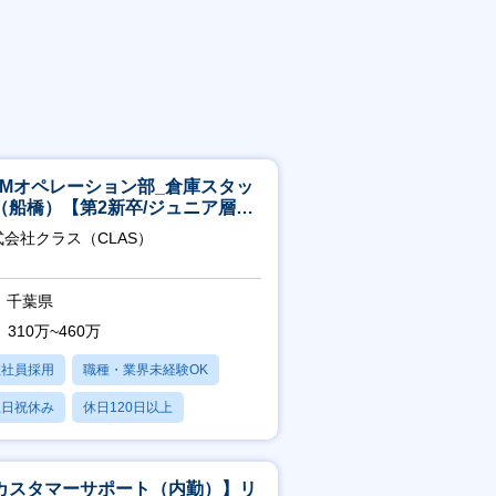
CMオペレーション部_倉庫スタッ
（船橋）【第2新卒/ジュニア層歓
】
式会社クラス（CLAS）
千葉県
310万~460万
正社員採用
職種・業界未経験OK
土日祝休み
休日120日以上
産休・育休あり
カスタマーサポート（内勤）】リ