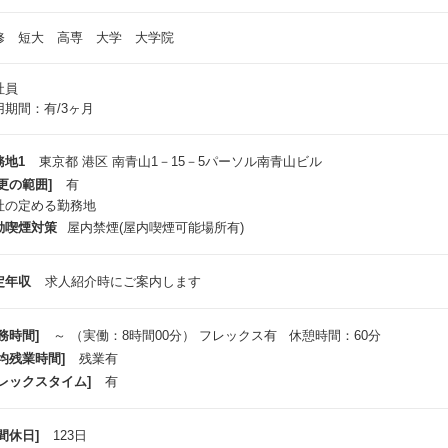
修 短大 高専 大学 大学院
社員
用期間：有/3ヶ月
務地1
東京都 港区 南青山1－15－5パーソル南青山ビル
更の範囲]
有
社の定める勤務地
動喫煙対策
屋内禁煙(屋内喫煙可能場所有)
定年収
求人紹介時にご案内します
務時間]
～ （実働：8時間00分） フレックス有 休憩時間：60分
平均残業時間]
残業有
フレックスタイム]
有
間休日]
123日