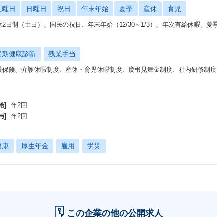
土曜日
日曜日
祝日
年末年始
夏季
産休
育児
休2日制（土日）、国民の祝日、年末年始（12/30～1/3）、年次有給休暇、
定期健康診断
残業手当
護保険、介護休暇制度、産休・育児休暇制度、慶弔見舞金制度、社内研修制度
給]
年2回
与]
年2回
健康
厚生年金
雇用
労災
この企業の他の公開求人