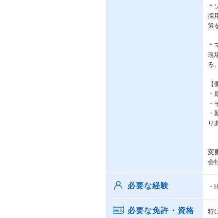
＊
採
策
＊
現
る
【
・
・
・
り
変
会
必要な経験
・
必要な免許・資格
特