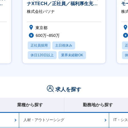
週4
ナXTECH／正社員／福利厚生充実
モ
◎】
万
株式会社パソナ
株式
東京都
600万~850万
正社員採用
土日祝休み
休日120日以上
業界未経験OK
休
産休・育休あり
求人を探す
業種から探す
勤務地から探す
人材・アウトソーシング
IT・シ