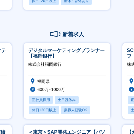
休日120日以上
産休・育休あり
賞与あり
新着求人
ケテ
デジタルマーケティングプランナー
S
【福岡銀行】
フ
迎
株式会社福岡銀行
株
福岡県
600万~1000万
正社員採用
土日祝休み
休日120日以上
業界未経験OK
産休・育休あり
実績
＜東京＞SAP開発エンジニア【パソ
【