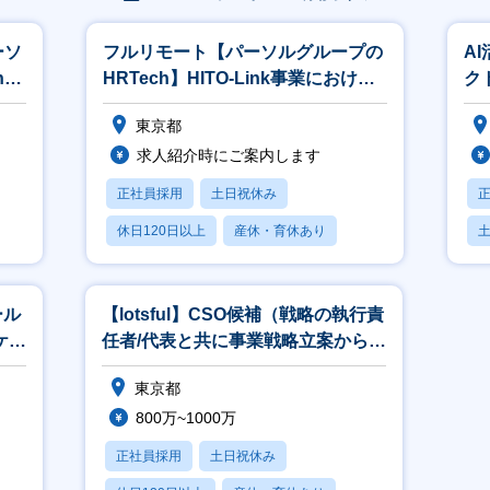
ーソ
フルリモート【パーソルグループの
A
nk
HRTech】HITO-Link事業における
ク
営業企画（リーダー候補
盤
東京都
求人紹介時にご案内します
正社員採用
土日祝休み
休日120日以上
産休・育休あり
賞与あり
ール
【lotsful】CSO候補（戦略の執行責
ケッ
任者/代表と共に事業戦略立案から実
行まで）
東京都
800万~1000万
正社員採用
土日祝休み