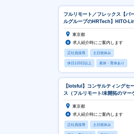
フルリモート／フレックス【パ
ルグループのHRTech】HITO-Li
事業における営業企画担当
東京都
求人紹介時にご案内します
正社員採用
土日祝休み
休日120日以上
産休・育休あり
賞与あり
【lotsful】コンサルティングセ
ス（フルリモート/未開拓のマー
ト/事業課題の解決コンサル
東京都
求人紹介時にご案内します
正社員採用
土日祝休み