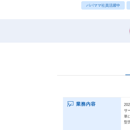
パパママ社員活躍中
業務内容
2
サ
単
型