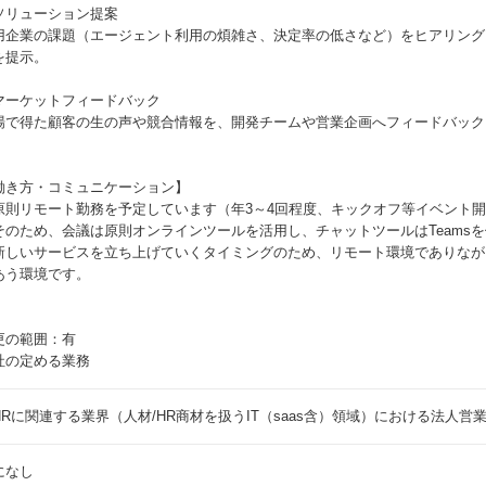
ソリューション提案
用企業の課題（エージェント利用の煩雑さ、決定率の低さなど）をヒアリング
を提示。
マーケットフィードバック
場で得た顧客の生の声や競合情報を、開発チームや営業企画へフィードバック
。
働き方・コミュニケーション】
原則リモート勤務を予定しています（年3～4回程度、キックオフ等イベント
そのため、会議は原則オンラインツールを活用し、チャットツールはTeams
新しいサービスを立ち上げていくタイミングのため、リモート環境でありなが
あう環境です。
更の範囲：有
社の定める業務
HRに関連する業界（人材/HR商材を扱うIT（saas含）領域）における法人営
になし