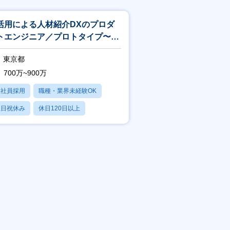
I活用による人材紹介DXのプロダ
トエンジニア／プロトタイプ〜基
構築までリードする0→1開発ポジ
東京都
700万~900万
正社員採用
職種・業界未経験OK
土日祝休み
休日120日以上
産休・育休あり