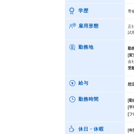
学歴
専
雇用形態
正
試
勤務地
勤
[変
会
受
給与
想
勤務時間
[勤
[
[
休日・休暇
[年