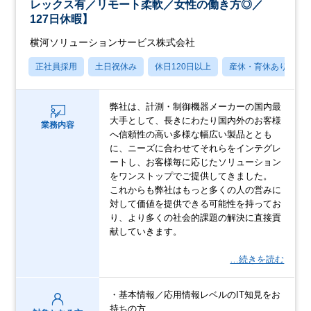
レックス有／リモート柔軟／女性の働き方◎／
127日休暇】
横河ソリューションサービス株式会社
正社員採用
土日祝休み
休日120日以上
産休・育休あり
弊社は、計測・制御機器メーカーの国内最
大手として、長きにわたり国内外のお客様
業務内容
へ信頼性の高い多様な幅広い製品ととも
に、ニーズに合わせてそれらをインテグレ
ートし、お客様毎に応じたソリューション
をワンストップでご提供してきました。
これからも弊社はもっと多くの人の営みに
対して価値を提供できる可能性を持ってお
り、より多くの社会的課題の解決に直接貢
献していきます。
…続きを読む
・基本情報／応用情報レベルのIT知見をお
持ちの方