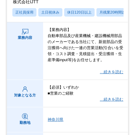
株式会社IJTT
正社員採用
土日祝休み
休日120日以上
月残業20時間以内
【業務内容】
⾃動⾞部品及び産業機械・建設機械⽤部品
業務内容
のメーカーである当社にて、新規部品の受
注獲得へ向けた⼀連の営業活動(引合いを受
領・コスト調査・⾒積提出・受注獲得・⽣
産準備input等)をお任せします。
…続きを読む
【必須】いずれか
■営業のご経験
対象となる方
…続きを読む
神奈川県
勤務地