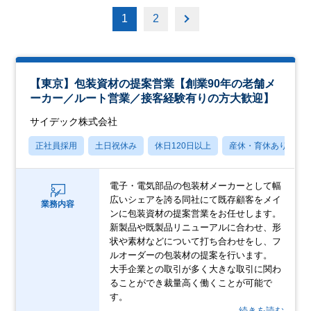
1
2
【東京】包装資材の提案営業【創業90年の老舗メ
ーカー／ルート営業／接客経験有りの方大歓迎】
サイデック株式会社
正社員採用
土日祝休み
休日120日以上
産休・育休あり
電子・電気部品の包装材メーカーとして幅
広いシェアを誇る同社にて既存顧客をメイ
業務内容
ンに包装資材の提案営業をお任せします。
新製品や既製品リニューアルに合わせ、形
状や素材などについて打ち合わせをし、フ
ルオーダーの包装材の提案を行います。
大手企業との取引が多く大きな取引に関わ
ることができ裁量高く働くことが可能で
す。
…続きを読む