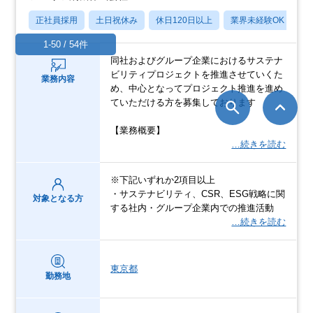
正社員採用
土日祝休み
休日120日以上
業界未経験OK
産
1-50 / 54件
同社およびグループ企業におけるサステナ
ビリティプロジェクトを推進させていくた
業務内容
め、中心となってプロジェクト推進を進め
ていただける方を募集しております
【業務概要】
…続きを読む
※下記いずれか2項目以上
・サステナビリティ、CSR、ESG戦略に関
対象となる方
する社内・グループ企業内での推進活動
…続きを読む
東京都
勤務地