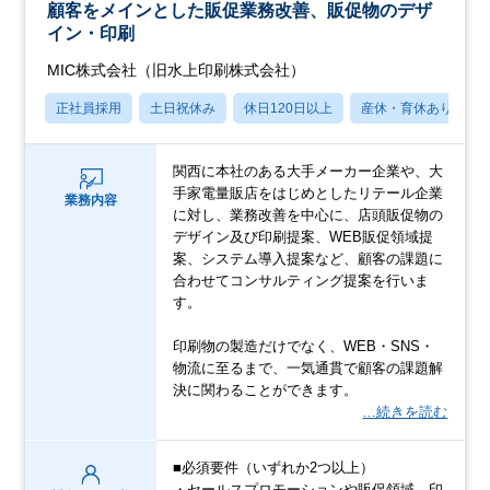
顧客をメインとした販促業務改善、販促物のデザ
イン・印刷
MIC株式会社（旧水上印刷株式会社）
正社員採用
土日祝休み
休日120日以上
産休・育休あり
関西に本社のある大手メーカー企業や、大
手家電量販店をはじめとしたリテール企業
業務内容
に対し、業務改善を中心に、店頭販促物の
デザイン及び印刷提案、WEB販促領域提
案、システム導⼊提案など、顧客の課題に
合わせてコンサルティング提案を行いま
す。
印刷物の製造だけでなく、WEB・SNS・
物流に⾄るまで、⼀気通貫で顧客の課題解
決に関わることができます。
…続きを読む
■必須要件（いずれか2つ以上）
・セールスプロモーションや販促領域、印