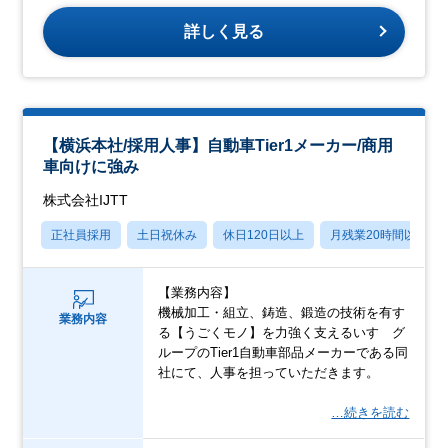
詳しく見る
【横浜本社/採用⼈事】⾃動⾞Tier1メーカー/商⽤
⾞向けに強み
株式会社IJTT
正社員採用
土日祝休み
休日120日以上
月残業20時間以内
【業務内容】
機械加⼯・組⽴、鋳造、鍛造の技術を有す
業務内容
る【うごくモノ】を⼒強く⽀えるいすゞグ
ループのTier1⾃動⾞部品メーカーである同
社にて、⼈事を担っていただきます。
…続きを読む