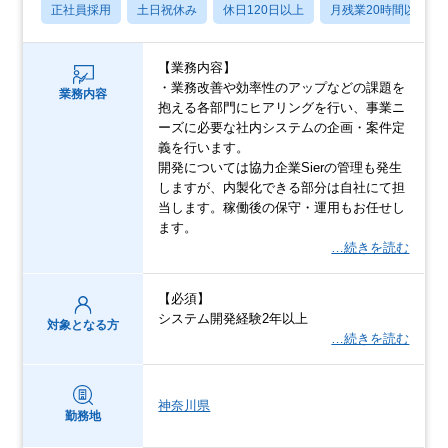
正社員採用
土日祝休み
休日120日以上
月残業20時間以内
【業務内容】
・業務改善や効率性のアップなどの課題を
業務内容
抱える各部⾨にヒアリングを⾏い、事業ニ
ーズに必要な社内システムの企画・案件定
義を⾏います。
開発については協⼒企業Sierの管理も発⽣
しますが、内製化できる部分は⾃社にて担
当します。稼働後の保守・運⽤もお任せし
ます。
…続きを読む
【必須】
システム開発経験2年以上
対象となる方
…続きを読む
神奈川県
勤務地