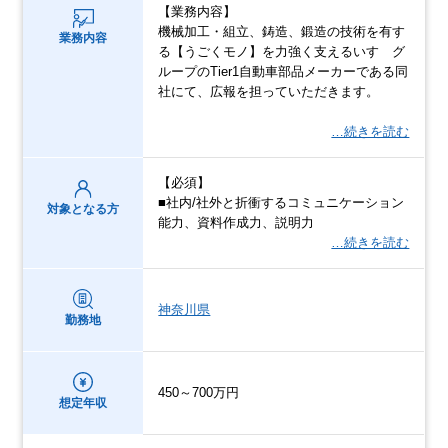
【業務内容】
機械加⼯・組⽴、鋳造、鍛造の技術を有す
業務内容
る【うごくモノ】を⼒強く⽀えるいすゞグ
ループのTier1⾃動⾞部品メーカーである同
社にて、広報を担っていただきます。
…続きを読む
【必須】
■社内/社外と折衝するコミュニケーション
対象となる方
能⼒、資料作成⼒、説明⼒
…続きを読む
神奈川県
勤務地
450～700万円
想定年収