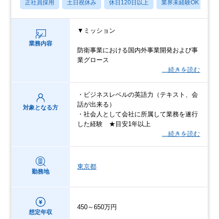
正社員採用
土日祝休み
休日120日以上
業界未経験OK
産
▼ミッション
業務内容
防衛事業における国内外事業開発および事
業グロース
…続きを読む
・ビジネスレベルの英語力（テキスト、会
話が出来る）
対象となる方
・社会人として会社に所属して業務を遂行
した経験 ★目安1年以上
…続きを読む
東京都
勤務地
450～650万円
想定年収