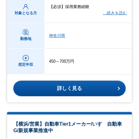
【必須】採⽤業務経験
…続きを読む
対象となる方
神奈川県
勤務地
450～700万円
想定年収
詳しく見る
【横浜/営業】⾃動⾞Tier1メーカー/いすゞ⾃動⾞
G/新規事業推進中