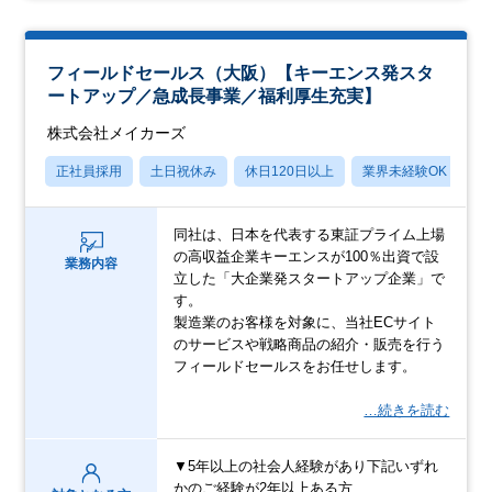
フィールドセールス（大阪）【キーエンス発スタ
ートアップ／急成長事業／福利厚生充実】
株式会社メイカーズ
正社員採用
土日祝休み
休日120日以上
業界未経験OK
産
同社は、日本を代表する東証プライム上場
の高収益企業キーエンスが100％出資で設
業務内容
立した「大企業発スタートアップ企業」で
す。
製造業のお客様を対象に、当社ECサイト
のサービスや戦略商品の紹介・販売を行う
フィールドセールスをお任せします。
…続きを読む
▼5年以上の社会人経験があり下記いずれ
かのご経験が2年以上ある方