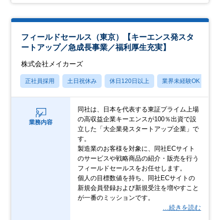
フィールドセールス（東京）【キーエンス発スタ
ートアップ／急成長事業／福利厚生充実】
株式会社メイカーズ
正社員採用
土日祝休み
休日120日以上
業界未経験OK
産
同社は、日本を代表する東証プライム上場
の高収益企業キーエンスが100％出資で設
業務内容
立した「大企業発スタートアップ企業」で
す。
製造業のお客様を対象に、同社ECサイト
のサービスや戦略商品の紹介・販売を行う
フィールドセールスをお任せします。
個人の目標数値を持ち、同社ECサイトの
新規会員登録および新規受注を増やすこと
が一番のミッションです。
…続きを読む