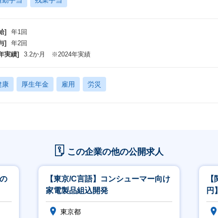
通勤手当
残業手当
給]
年1回
与]
年2回
年実績]
3.2か月 ※2024年実績
健康
厚生年金
雇用
労災
この企業の他の公開求人
けの
【東京/C言語】コンシューマー向け
【
家電製品組込開発
円】
東京都