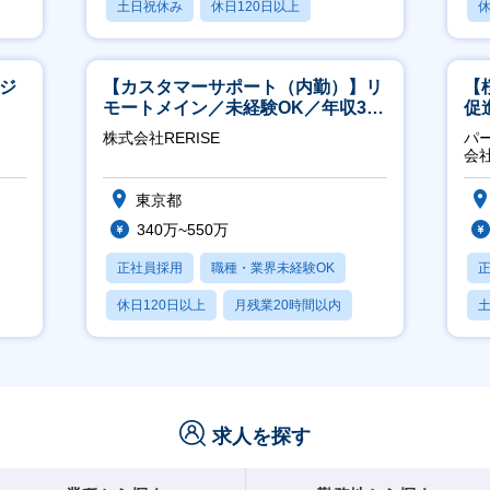
土日祝休み
休日120日以上
休
産休・育休あり
ージ
【カスタマーサポート（内勤）】リ
【
モートメイン／未経験OK／年収340
促
万～／年間休日125日
株式会社RERISE
パ
会
東京都
340万~550万
正社員採用
職種・業界未経験OK
休日120日以上
月残業20時間以内
賞与あり
求人を探す