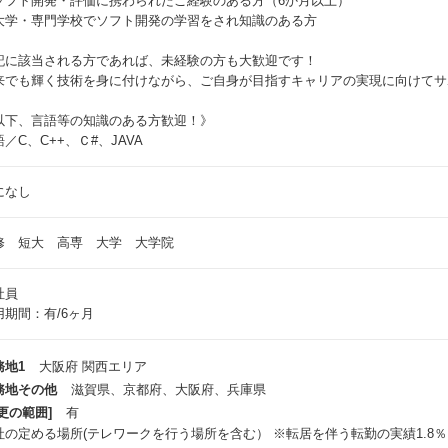
ソフト開発・評価に携わられたご経験のある方（6か月以上）
大学・専門学校でソフト開発の学習をされ知識のある方
記に該当される方であれば、未経験の方も大歓迎です！
来でも輝く技術を身に付けながら、ご自身が目指すキャリアの実現に向けてサ
以下、言語等の知識のある方歓迎！》
／C、C++、Ｃ#、JAVA
になし
修 短大 高専 大学 大学院
社員
用期間：有/6ヶ月
務地1
大阪府 関西エリア
務地その他
滋賀県、京都府、大阪府、兵庫県
更の範囲]
有
社の定める場所(テレワークを行う場所を含む） ※転居を伴う転勤の実績1.8％