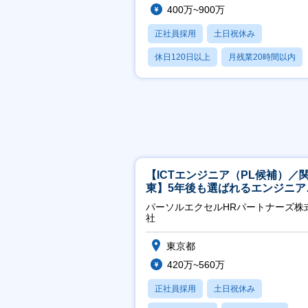
400万~900万
正社員採用
土日祝休み
休日120日以上
月残業20時間以内
賞与あり
【ICTエンジニア（PL候補）／
東】5年後も選ばれるエンジニア
／チーム運営・体制構築
パーソルエクセルHRパートナーズ株
社
東京都
420万~560万
正社員採用
土日祝休み