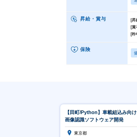
昇給・賞与
[昇
[賞
[昨
保険
【田町/Python】車載組込み向
画像認識ソフトウェア開発
東京都