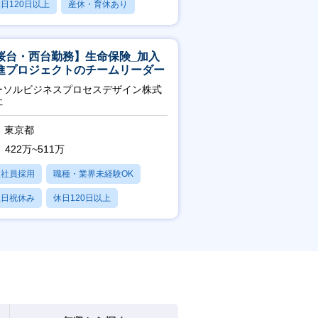
日120日以上
産休・育休あり
賞与あり
桜台・西台勤務】生命保険_加入
進プロジェクトのチームリーダー
ーソルビジネスプロセスデザイン株式
社
東京都
422万~511万
正社員採用
職種・業界未経験OK
土日祝休み
休日120日以上
産休・育休あり