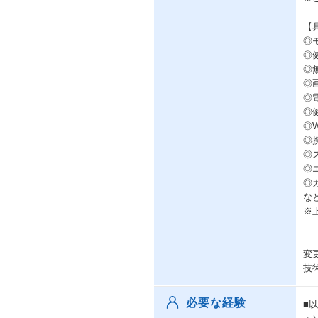
【
◎
◎
◎
◎
◎
◎
◎
◎
◎
◎
◎
な
※
変
技
必要な経験
■