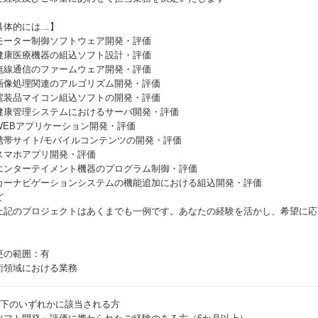
具体的には…】
モーター制御ソフトウェア開発・評価
健康医療機器の組込ソフト設計・評価
無線通信のファームウェア開発・評価
画像処理関連のアルゴリズム開発・評価
電装品マイコン組込ソフトの開発・評価
健康管理システムにおけるサーバ開発・評価
WEBアプリケーション開発・評価
携帯サイト/モバイルコンテンツの開発・評価
スマホアプリ開発・評価
エンターテイメント機器のプログラム制御・評価
カーナビゲーションシステムの機能追加における組込開発・評価
ど
上記のプロジェクトはあくまでも一例です。あなたの経験を活かし、希望に応
更の範囲：有
術領域における業務
以下のいずれかに該当される方