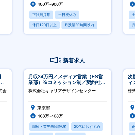
400万~900万
正社員採用
土日祝休み
休日120日以上
月残業20時間以内
月
賞与あり
新着求人
関
月収34万円／メディア営業（ES営
次
へ
業部）※コミッション制／契約社員
ィ
※4年目以降無期化
式会
株式会社キャリアデザインセンター
株
東京都
408万~408万
職種・業界未経験OK
20代におすすめ