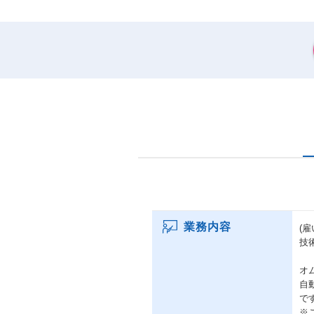
業務内容
(雇
技
オ
自
で
※