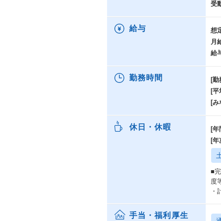
受
給与
想
月
給
勤務時間
[勤
[
[み
休日・休暇
[年
[
■
度
・
手当・福利厚生