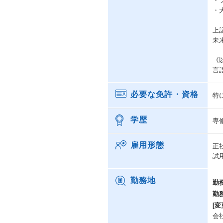
・
・
上
未
《
言語
必要な免許・資格
特
学歴
専
雇用形態
正
試
勤務地
勤
勤
[変
会