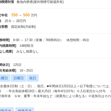
動喫煙対策
敷地内禁煙(屋外喫煙可能場所有)
350
500
定年収
～
万円
給
20.6 ～ 28万円
与形態
固定給制(月給制)
務時間]
9:00 ～ 17:30（実働：7時間45分） 休憩時間：45分
平均残業時間]
14時間/月
なし残業]
みなし残業なし
間休日]
125日
年次有給休暇]
18～25日
土曜日
日曜日
祝日
完全週休2日制（土・日）、祝日。■年間休日125日以上＜以下制度については、
等 ・年次有給休暇18日～最大25日（毎年4/11付与）※入社初日から付与 
計画年休 ＧＷ、夏季・年末年始など（就業先により異なる）※追加分はその