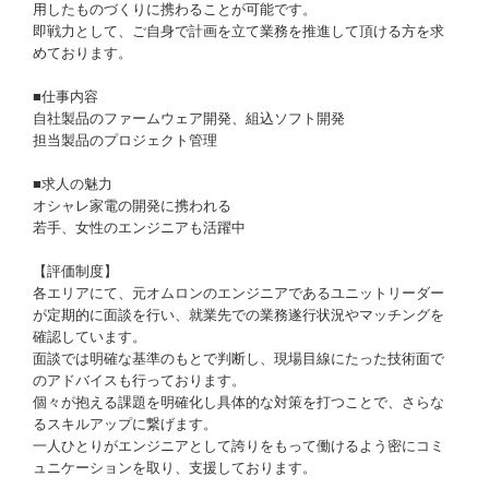
用したものづくりに携わることが可能です。
即戦力として、ご自身で計画を立て業務を推進して頂ける方を求
めております。
■仕事内容
自社製品のファームウェア開発、組込ソフト開発
担当製品のプロジェクト管理
■求人の魅力
オシャレ家電の開発に携われる
若手、女性のエンジニアも活躍中
【評価制度】
各エリアにて、元オムロンのエンジニアであるユニットリーダー
が定期的に面談を行い、就業先での業務遂行状況やマッチングを
確認しています。
面談では明確な基準のもとで判断し、現場目線にたった技術面で
のアドバイスも行っております。
個々が抱える課題を明確化し具体的な対策を打つことで、さらな
るスキルアップに繋げます。
一人ひとりがエンジニアとして誇りをもって働けるよう密にコミ
ュニケーションを取り、支援しております。