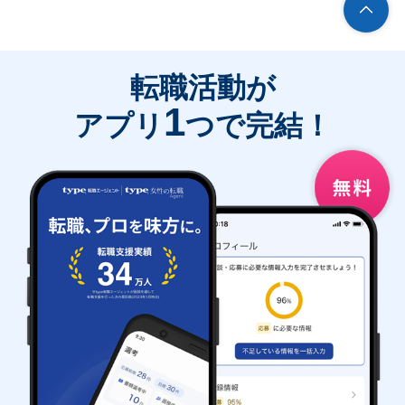
転職活動が
1
アプリ
つで完結！