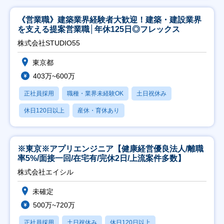
《営業職》建築業界経験者大歓迎！建築・建設業界
を支える提案営業職│年休125日◎フレックス
株式会社STUDIO55
東京都
403万~600万
正社員採用
職種・業界未経験OK
土日祝休み
休日120日以上
産休・育休あり
※東京※アプリエンジニア【健康経営優良法人/離職
率5%/面接一回/在宅有/完休2日/上流案件多数】
株式会社エイシル
未確定
500万~720万
正社員採用
土日祝休み
休日120日以上