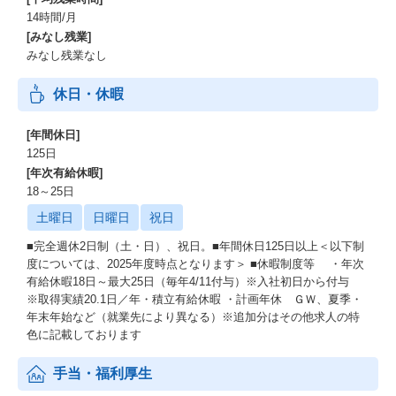
14時間/月
[みなし残業]
みなし残業なし
休日・休暇
[年間休日]
125日
[年次有給休暇]
18～25日
土曜日
日曜日
祝日
■完全週休2日制（土・日）、祝日。■年間休日125日以上＜以下制
度については、2025年度時点となります＞ ■休暇制度等 ・年次
有給休暇18日～最大25日（毎年4/11付与）※入社初日から付与
※取得実績20.1日／年・積立有給休暇 ・計画年休 ＧＷ、夏季・
年末年始など（就業先により異なる）※追加分はその他求人の特
色に記載しております
手当・福利厚生