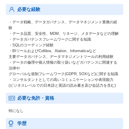
必要な経験
・データ戦略、データガバナンス、データマネジメント業務の経
験
・データ品質、安全性、MDM、リネージ、メタデータなどの理解
・データガバナンスフレームワークに関する知識
・SQLのコーディング経験
・BIツールおよびCollibra、Alation、Informaticaなど
主要データガバナンス、データマネジメントツールの利用経験
・データの倫理や個人情報の取り扱いなどガバナンスに関連する
法律や
グローバルな規制フレームワーク(GDPR, SOXなど)に関する知識
・コンサルタントとしての高いコミュニケーションや表現能力
(ビジネスレベルでの日本語と英語の読み書き及び会話力を含む)
必要な免許・資格
特になし
学歴