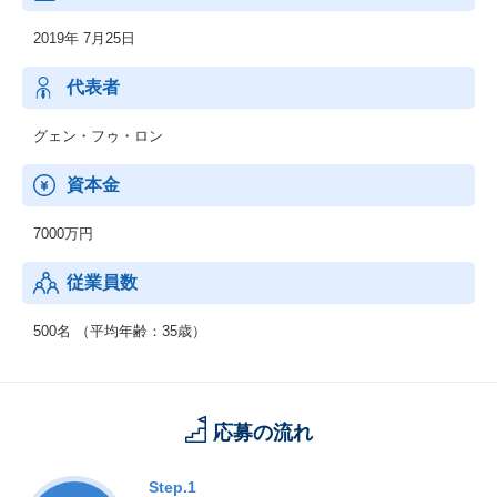
・BX(事業戦略)
2019年 7月25日
・ERP/SAP
・DX
・Salesforce
代表者
・LCP(ローコードプログラム)
・BPO
グェン・フゥ・ロン
・ABC(データ分析)(Analytics, Big Data, Cloud)
・BPG(ビジネスプロデューサー)
資本金
・MS(マネージドサービス)
7000万円
従業員数
500名 （平均年齢：35歳）
応募の流れ
Step.1