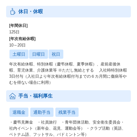
休日・休暇
[年間休日]
125日
[年次有給休暇]
10～20日
土曜日
日曜日
祝日
年次有給休暇、特別休暇（慶弔休暇、夏季休暇）、産前産後休
暇、育児休業、介護休業等 ※ただし無給とする 入社時特別休暇
3日付与（入社日より年次有給休暇付与までの６カ月間に傷病等や
むを得ない場合に利用）
手当・福利厚生
退職金
通勤手当
残業手当
・慶弔見舞金 ・社員旅行 ・青年団体活動、安全衛生委員会・
社内イベント（新年会、花見、運動会等） ・クラブ活動（英語、
ベトナム語、フットサル、バドミントン等）