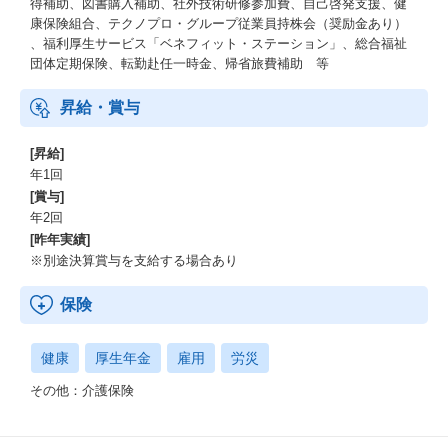
得補助、図書購入補助、社外技術研修参加費、自己啓発支援、健
康保険組合、テクノプロ・グループ従業員持株会（奨励金あり）
、福利厚生サービス「ベネフィット・ステーション」、総合福祉
団体定期保険、転勤赴任一時金、帰省旅費補助 等
昇給・賞与
[昇給]
年1回
[賞与]
年2回
[昨年実績]
※別途決算賞与を支給する場合あり
保険
健康
厚生年金
雇用
労災
その他：介護保険