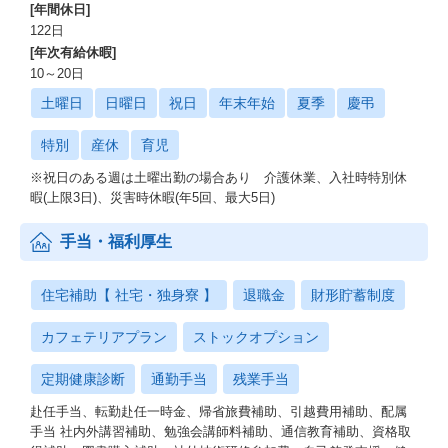
[年間休日]
122日
[年次有給休暇]
10～20日
土曜日
日曜日
祝日
年末年始
夏季
慶弔
特別
産休
育児
※祝日のある週は土曜出勤の場合あり 介護休業、入社時特別休
暇(上限3日)、災害時休暇(年5回、最大5日)
手当・福利厚生
住宅補助【 社宅・独身寮 】
退職金
財形貯蓄制度
カフェテリアプラン
ストックオプション
定期健康診断
通勤手当
残業手当
赴任手当、転勤赴任一時金、帰省旅費補助、引越費用補助、配属
手当 社内外講習補助、勉強会講師料補助、通信教育補助、資格取