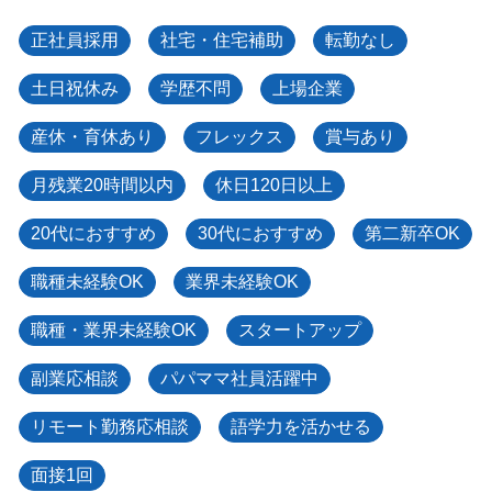
正社員採用
社宅・住宅補助
転勤なし
土日祝休み
学歴不問
上場企業
産休・育休あり
フレックス
賞与あり
月残業20時間以内
休日120日以上
20代におすすめ
30代におすすめ
第二新卒OK
職種未経験OK
業界未経験OK
職種・業界未経験OK
スタートアップ
副業応相談
パパママ社員活躍中
リモート勤務応相談
語学力を活かせる
面接1回