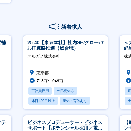
新着求人
候補
25-40【東京本社】社内SE/グローバ
＜
ルIT戦略推進（総合職）
経
ホ
オルガノ株式会社
株
祝
東京都
713万~1049万
正社員採用
土日祝休み
休日120日以上
産休・育休あり
月残業20時間以内
ケテ
ビジネスプロデューサー・ビジネス
【
サポート【ポテンシャル採用／電
ン