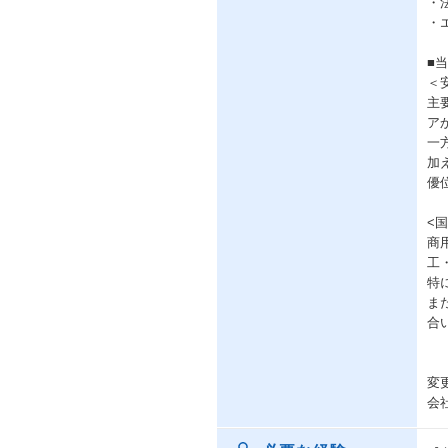
・
・
■
＜
主
ア
一
加
優
<
商
工
特
ま
合
変
会