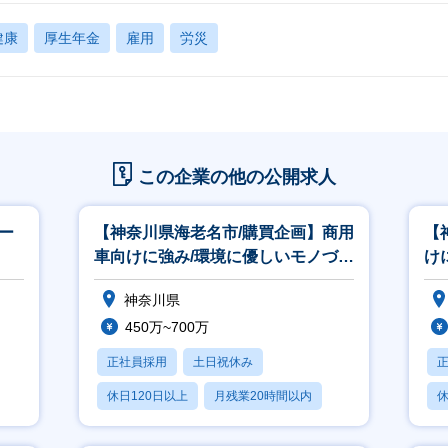
健康
厚生年金
雇用
労災
この企業の他の公開求人
メー
【神奈川県海⽼名市/購買企画】商⽤
【
⾞向けに強み/環境に優しいモノづく
け
り
神奈川県
450万~700万
正社員採用
土日祝休み
休日120日以上
月残業20時間以内
休
賞与あり