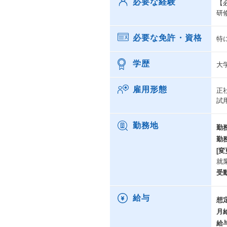
必要な経験
【
研
必要な免許・資格
特
学歴
大
雇用形態
正
試
勤務地
勤
勤
[変
就
受
給与
想
月
給