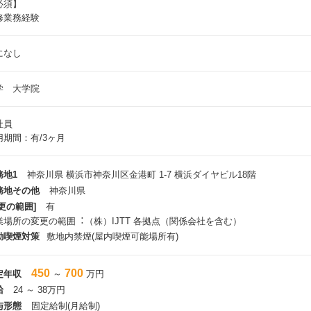
必須】
修業務経験
になし
学 大学院
社員
用期間：有/3ヶ月
務地1
神奈川県 横浜市神奈川区⾦港町 1-7 横浜ダイヤビル18階
務地その他
神奈川県
更の範囲]
有
業場所の変更の範囲︓（株）IJTT 各拠点（関係会社を含む）
動喫煙対策
敷地内禁煙(屋内喫煙可能場所有)
450
700
定年収
～
万円
給
24 ～ 38万円
与形態
固定給制(月給制)