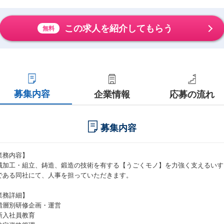
この求人を紹介してもらう
無料
募集内容
企業情報
応募の流れ
募集内容
業務内容】
械加⼯・組⽴、鋳造、鍛造の技術を有する【うごくモノ】を⼒強く⽀えるいすゞ
である同社にて、⼈事を担っていただきます。
業務詳細】
階層別研修企画・運営
新⼊社員教育