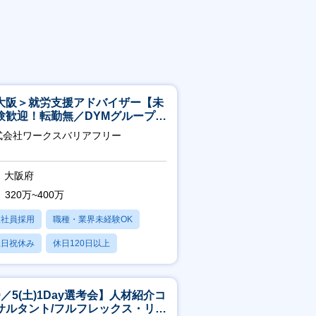
大阪＞就労支援アドバイザー【未
験歓迎！転勤無／DYMグループ／
スピタリティ高い方歓迎／土日
式会社ワークスバリアフリー
】
大阪府
320万~400万
正社員採用
職種・業界未経験OK
土日祝休み
休日120日以上
産休・育休あり
9／5(土)1Day選考会】人材紹介コ
サルタント/フルフレックス・リモ