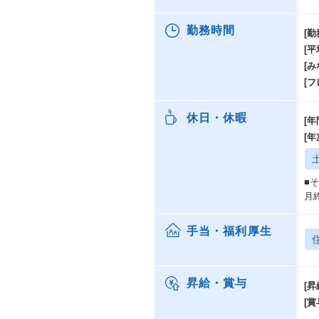
勤務時間
[勤
[
[み
[
休日・休暇
[年
[
■
月
手当・福利厚生
昇給・賞与
[昇
[賞