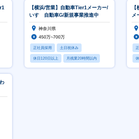
r1
【横浜/営業】⾃動⾞Tier1メーカー/
【
いすゞ⾃動⾞G/新規事業推進中
メ
神奈川県
450万~700万
正社員採用
土日祝休み
休日120日以上
月残業20時間以内
休
賞与あり
わ