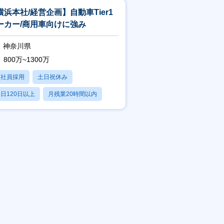
横浜本社/経営企画】⾃動⾞Tier1
ーカー/商⽤⾞向けに強み
神奈川県
800万~1300万
正社員採用
土日祝休み
日120日以上
月残業20時間以内
賞与あり