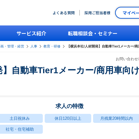
マイペ
よくある質問
採用ご担当者様
サービス紹介
転職相談会・セミナー
企画・管理・経営
人事
教育・研修
【横浜本社/⼈材開発】⾃動⾞Tier1メーカー/
お問い合わせ番
】⾃動⾞Tier1メーカー/商⽤⾞向
求人の特徴
土日祝休み
休日120日以上
月残業20時間以内
社宅・住宅補助