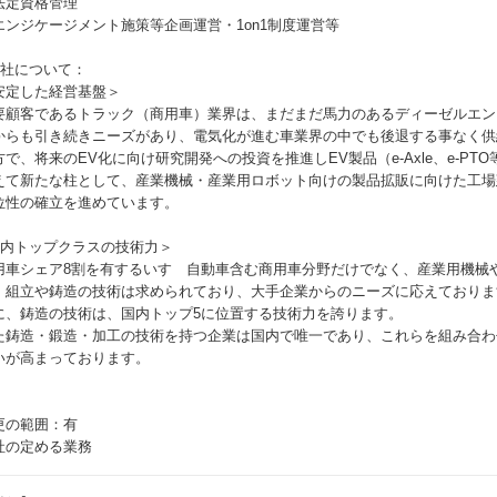
法定資格管理
エンジケージメント施策等企画運営・1on1制度運営等
当社について：
安定した経営基盤＞
要顧客であるトラック（商用車）業界は、まだまだ馬力のあるディーゼルエン
からも引き続きニーズがあり、電気化が進む車業界の中でも後退する事なく供
方で、将来のEV化に向け研究開発への投資を推進しEV製品（e-Axle、e-PT
えて新たな柱として、産業機械・産業用ロボット向けの製品拡販に向けた工場
位性の確立を進めています。
国内トップクラスの技術力＞
用車シェア8割を有するいすゞ自動車含む商用車分野だけでなく、産業用機械
・組立や鋳造の技術は求められており、大手企業からのニーズに応えておりま
に、鋳造の技術は、国内トップ5に位置する技術力を誇ります。
た鋳造・鍛造・加工の技術を持つ企業は国内で唯一であり、これらを組み合わ
いが高まっております。
更の範囲：有
社の定める業務