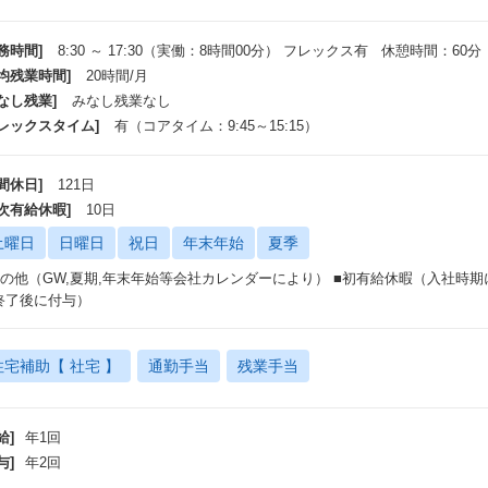
務時間]
8:30 ～ 17:30（実働：8時間00分） フレックス有 休憩時間：60分
平均残業時間]
20時間/月
なし残業]
みなし残業なし
フレックスタイム]
有（コアタイム：9:45～15:15）
間休日]
121日
年次有給休暇]
10日
土曜日
日曜日
祝日
年末年始
夏季
その他（GW,夏期,年末年始等会社カレンダーにより） ■初有給休暇（入社時期
終了後に付与）
住宅補助【 社宅 】
通勤手当
残業手当
給]
年1回
与]
年2回