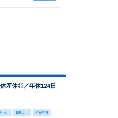
休産休◎／年休124日
与あり
転勤なし
学歴不問